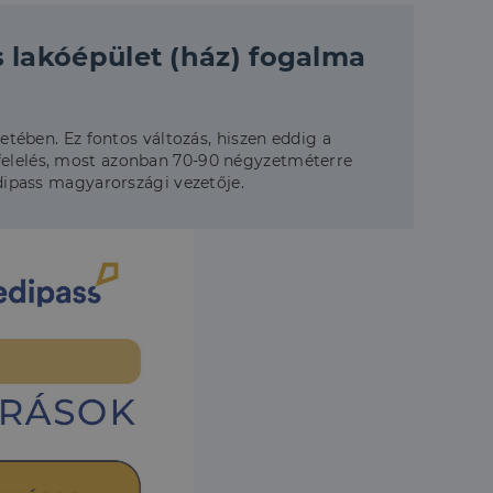
os lakóépület (ház) fogalma
setében. Ez fontos változás, hiszen eddig a
gfelelés, most azonban 70-90 négyzetméterre
edipass magyarországi vezetője.