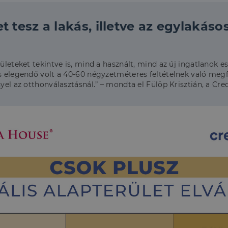
t tesz a lakás, illetve az egylakás
ületeket tekintve is, mind a használt, mind az új ingatlanok e
 is elegendő volt a 40-60 négyzetméteres feltételnek való me
nyel az otthonválasztásnál.” – mondta el Fülöp Krisztián, a Cr