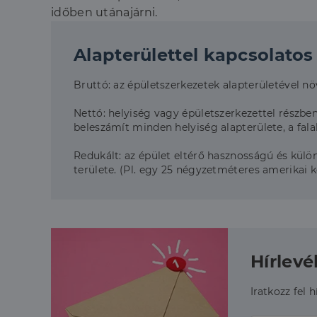
időben utánajárni.
CookieScriptConse
Alapterülettel kapcsolatos
Szolgáltató
Bruttó: az épületszerkezetek alapterületével növ
Név
Domain
Név
Szolgált
Név
_lang
dh.hu
Nettó: helyiség vagy épületszerkezettel részben
Domain
_ga_F4MKCEZ8P5
beleszámít minden helyiség alapterülete, a fal
IDE
Google 
.doublec
lidc
Redukált: az épület eltérő hasznosságú és kül
területe. (Pl. egy 25 négyzetméteres amerikai 
bcookie
Microso
Corpora
_ga
.linkedi
_fbp
Meta Pl
Inc.
.dh.hu
Hírlevé
_gcl_au
Google 
.dh.hu
Iratkozz fel 