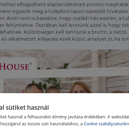
hitelhez elfogadható alapterületének pontos meghatáro
t” nem egyezik meg a tulajdoni lapon szereplő hivatal
i. Arról nem is beszélve, hogy családi ház esetén, a t
an feltüntetve. Tisztában kell lennünk azzal is, hogy t
 lehetnek. Különbséget kell tennünk a bruttó, a nettó, 
és alkalmazott kifejezés ezek közül, amelyet jó, ha is
l sütiket használ
iket használ a felhasználói élmény javítása érdekében. A webolda
hozzájárul az összes süti használatához, a
Cookie szabályzatunkn