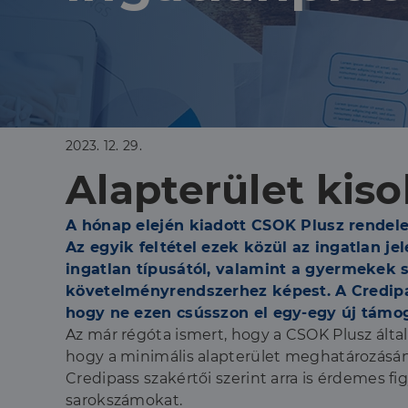
2023. 12. 29.
Alapterület kis
A hónap elején kiadott CSOK Plusz rendele
Az egyik feltétel ezek közül az ingatlan j
ingatlan típusától, valamint a gyermekek 
követelményrendszerhez képest. A Credipa
hogy ne ezen csússzon el egy-egy új támog
Az már régóta ismert, hogy a CSOK Plusz által 
hogy a minimális alapterület meghatározásá
Credipass szakértői szerint arra is érdemes fig
sarokszámokat.