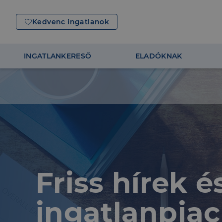
Kedvenc ingatlanok
INGATLANKERESŐ
ELADÓKNAK
Friss hírek 
ingatlanpiac