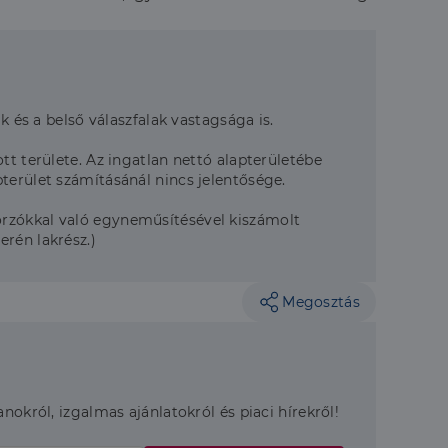
a a látogatói cookie-
 hogy a Cookie-
k és a belső válaszfalak vastagsága is.
áit, hogy a tárolt
tt területe. Az ingatlan nettó alapterületébe
állapotának
terület számításánál nincs jelentősége.
rról, hogy a
lámról, amelyet a
sítja a weboldal
lt.
orzókkal való egyneműsítésével kiszámolt
rén lakrész.)
 tartalmának
z - amely jelentős
lgáltatáshoz. Ez a
Megosztás
életlenszerűen
t például valós
webhely minden
átogatói,
rról, hogy a
lámról, amelyet a
lt.
anokról, izgalmas ajánlatokról és piaci hírekről!