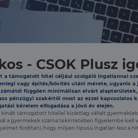
okos - CSOK Plusz i
t a támogatott hitel céljául szolgáló ingatlannal 
elenlegi vagy építés/bővítés utáni mérete, ugyanis a
számától függően minimálisan elvárt alapterületek,
ss pénzügyi szakértői most az ezzel kapcsolatos k
atási kérelem elfogadása a jövő év elején.
kínált támogatott hitellel kizárólag vállalt gyermek(e
nál a gyermekek száma tekintetében figyelembe kell 
yelmet fordítani, hogy milyen típusú ingatlan lesz a hit