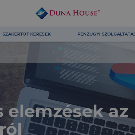
SZAKÉRTŐT KERESEK
PÉNZÜGYI SZOLGÁLTATÁ
és elemzések az
ról