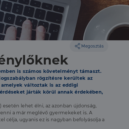
Megosztás
génylőknek
szemben is számos követelményt támaszt.
 jogszabályban rögzítésre kerültek az
 amelyek változtak is az eddigi
érdéseket járták körül annak érdekében,
k) esetén lehet élni, az azonban újdonság,
venni a már meglévő gyermekeket is. A
el célja, ugyanis ez is nagyban befolyásolja a