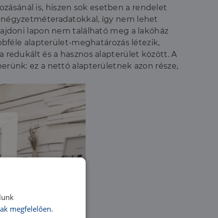
zásánál is, hiszen sok esetben a rendelet
os négyzetméteradatokkal, így nem lehet
ulajdoni lapon nem található meg a lakóház
öbbféle alapterület-meghatározás létezik,
a redukált és a hasznos alapterület között. A
merünk: ez a nettó alapterületnek azon része,
lunk
ak megfelelően.