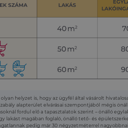
olyan helyzet is, hogy az ügyfél által vásárolt hivatalosa
gszabály alapterület elvárásai szempontjából mégis öná
ásoknál fordul elő a tapasztalatok szerint – önálló egy
y lakást magában foglaló, önálló tető- és épületszerke
ingatlannak pedig már 30 négyzetméterrel nagyobbnak 