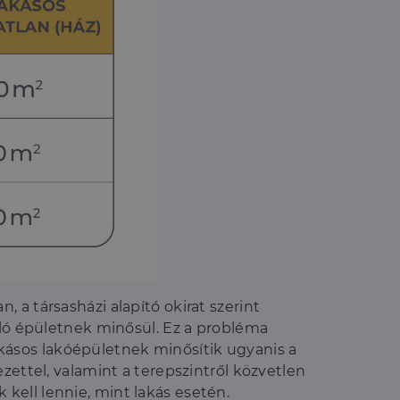
n, a társasházi alapító okirat szerint
lló épületnek minősül. Ez a probléma
lakásos lakóépületnek minősítik ugyanis a
zettel, valamint a terepszintről közvetlen
kell lennie, mint lakás esetén.