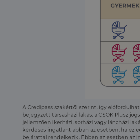
A Credipass szakértői szerint, így előfordulhat 
bejegyzett társasházi lakás, a CSOK Plusz jo
jellemzően ikerházi, sorházi vagy láncházi lak
kérdéses ingatlant abban az esetben, ha ez eg
bejárattal rendelkezik. Ebben az esetben az 