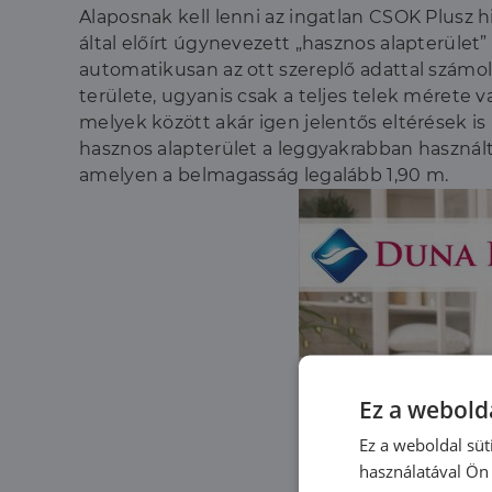
Alaposnak kell lenni az ingatlan CSOK Plusz 
által előírt úgynevezett „hasznos alapterüle
automatikusan az ott szereplő adattal számoln
területe, ugyanis csak a teljes telek mérete v
melyek között akár igen jelentős eltérések is
hasznos alapterület a leggyakrabban használt 
amelyen a belmagasság legalább 1,90 m.
Ez a webolda
Ez a weboldal süt
használatával Ön 