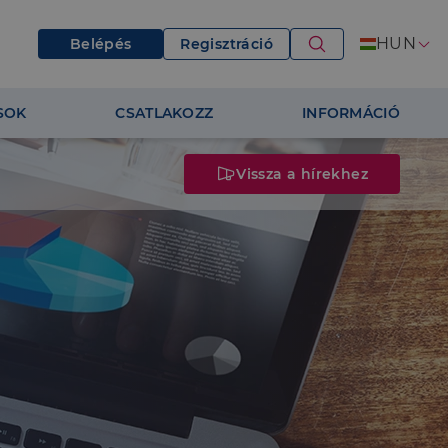
HUN
Belépés
Regisztráció
SOK
CSATLAKOZZ
INFORMÁCIÓ
Vissza a hírekhez