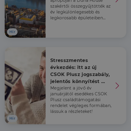
apropóján a Duna House
szakértői összegyűjtötték az
év legkülönlegesebb és
legkorosabb épületeiben
zárt ingatlanpiaci
tranzakciókat.
Hír
Elengedhetetlenül szükséges
Teljesítmény
Célzás
Funkcionalitás
Az elengedhetetlenül szükséges sütik lehetővé teszik
Stresszmentes 
a webhely alapvető funkcióit, például a felhasználói
évkezdés: itt az új 
bejelentkezést és a fiókkezelést. A weboldal nem
használható megfelelően az elengedhetetlenül
CSOK Plusz jogszabály, 
szükséges sütik nélkül.
jelentős könnyítést 
Szolgáltató
/
Név
Lejárat
Leírás
Megjelent a jövő év
kapnak a már babát 
Domain
januárjától esedékes CSOK
váró családok is
li_gc
5
A cookie-k nem
LinkedIn
Plusz családtámogatási
hónap
alapvető célokra
Corporation
rendelet végleges formában,
4 hét
történő
.linkedin.com
felhasználásához
lássuk a részleteket!
való
Hír
hozzájárulás
tárolására
szolgál