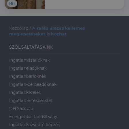
Hír
Kezdőlap
/
A reális árazás kellemes
meglepetéseket is hozhat
SZOLGÁLTATÁSAINK
Ingatlanvásárlóknak
Ingatlaneladóknak
Ingatlanbérlőknek
Ingatlan-bérbeadóknak
Ingatlankezelés
Ingatlan értékbecslés
DH Saccoló
Energetikai tanúsítvány
Ingatlanközvetítő képzés