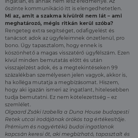
ingatlan, és annak nem lesz eredménye. Az
őszinte kommunikáció itt is elengedhetetlen.
Mi az, amit a szakma kívülről nem lát – ami
meghatározó, mégis ritkán kerül szóba?
Rengeteg extra segítséget, odafigyelést és
tanácsot adok az ügyfeleimnek önzetlenül, pro
bono. Úgy tapasztalom, hogy ennek is
köszönhető a magas visszatérő ügyfélszám. Ezen
kívül minden bemutatás előtt és után
visszajelzést adok, és a megtekintéseken 99
százalékban személyesen jelen vagyok, akkor is,
ha kolléga mutatja a megbízásomat. Hiszem,
hogy aki igazán ismeri az ingatlant, hitelesebben
tudja bemutatni. Ez nem kötelezettség – ez
szemlélet.
Olgaard Zsáki Izabella a Duna House budapesti
Retek utcai irodájának örökös tag értékesítője.
Prémium és nagyértékű budai ingatlanok
kapcsán keresi őt, aki megbízható, tapasztalt és