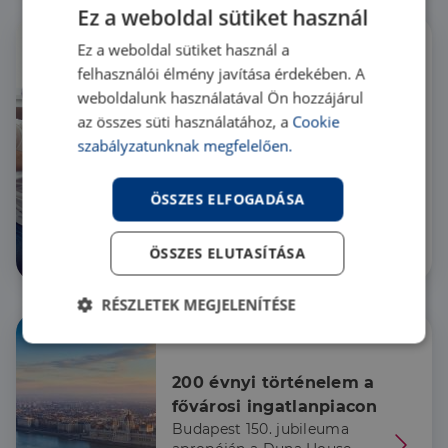
Ez a weboldal sütiket használ
Ez a weboldal sütiket használ a
felhasználói élmény javítása érdekében. A
CSOK 2023: Tippek, ha 
weboldalunk használatával Ön hozzájárul
csak idén igényelhetsz
az összes süti használatához, a
Cookie
A határidő szűkössége miatt
szabályzatunknak megfelelően.
különösen fontos a sikeres
és zökkenőmentes
ügymenet: itt vannak a
ÖSSZES ELFOGADÁSA
kifejezetten ingatlanhoz
kapcsolódó, rejtett buktatók.
ÖSSZES ELUTASÍTÁSA
Hír
RÉSZLETEK MEGJELENÍTÉSE
Elengedhetetlenül
Teljesítmény
szükséges
200 évnyi történelem a 
fővárosi ingatlanpiacon
Budapest 150. jubileuma
Célzás
Funkcionalitás