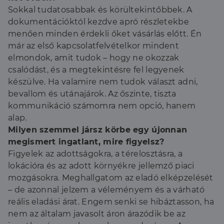
Sokkal tudatosabbak és körültekintőbbek. A
dokumentációktól kezdve apró részletekbe
menően minden érdekli őket vásárlás előtt. Én
már az első kapcsolatfelvételkor mindent
elmondok, amit tudok – hogy ne okozzak
csalódást, és a megtekintésre fel legyenek
készülve. Ha valamire nem tudok választ adni,
bevallom és utánajárok. Az őszinte, tiszta
kommunikáció számomra nem opció, hanem
alap.
Milyen szemmel jársz körbe egy újonnan
megismert ingatlant, mire figyelsz?
Figyelek az adottságokra, a térelosztásra, a
lokációra és az adott környékre jellemző piaci
mozgásokra. Meghallgatom az eladó elképzelését
– de azonnal jelzem a véleményem és a várható
reális eladási árat. Engem senki se hibáztasson, ha
nem az általam javasolt áron árazódik be az