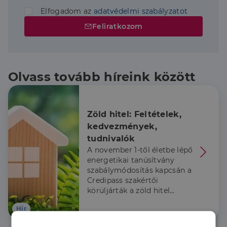
Elfogadom az
adatvédelmi szabályzatot
Feliratkozom
Olvass tovább híreink között
Zöld hitel: Feltételek, 
kedvezmények, 
tudnivalók
A november 1-től életbe lépő
energetikai tanúsítvány
szabálymódosítás kapcsán a
Credipass szakértői
körüljárták a zöld hitel
témakörét.
Hír