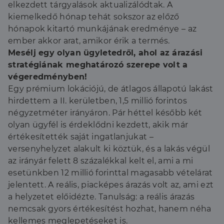
elkezdett tárgyalások aktualizálódtak. A
kiemelkedő hónap tehát sokszor az előző
hónapok kitartó munkájának eredménye – az
ember akkor arat, amikor érik a termés.
Mesélj egy olyan ügyletedről, ahol az árazási
stratégiának meghatározó szerepe volt a
végeredményben!
Egy prémium lokációjú, de átlagos állapotú lakást
hirdettem a II. kerületben, 1,5 millió forintos
négyzetméter irányáron. Pár héttel később két
olyan ügyfél is érdeklődni kezdett, akik már
értékesítették saját ingatlanjukat –
versenyhelyzet alakult ki köztük, és a lakás végül
az irányár felett 8 százalékkal kelt el, ami a mi
esetünkben 12 millió forinttal magasabb vételárat
jelentett. A reális, piacképes árazás volt az, ami ezt
a helyzetet előidézte. Tanulság: a reális árazás
nemcsak gyors értékesítést hozhat, hanem néha
kellemes meglepetéseket is.