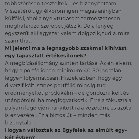
többszörösen tesztelték – és bizonyítottam.
Visszatérő ügyfélköröm igen magas arányban
külföldi, ahol a nyelvtudásom természetesen
meghatározó szerepet játszik. De a lényeg
egyszerű: aki egyszer velem dolgozik, tudja, mire
számíthat.
Mi jelenti ma a legnagyobb szakmai kihívást
egy tapasztalt értékesítőnek?
A megbízásállomány szinten tartása. Az én elvem,
hogy a portfólióban minimum 40-50 ingatlan
legyen folyamatosan. Hiszek abban, hogy egy
diverzifikált, színes portfólió mindig tud
eredményeket produkálni – de gondozni kell, és
utánpótolni, ha megfogyatkozik. Erre a fókuszra a
pályám legelején irányított rá a vezetőm, és azóta
is ez vezérel. Ez a biztos út – minden más
bizonytalan.
Hogyan változtak az ügyfelek az elmúlt egy-
két évben?