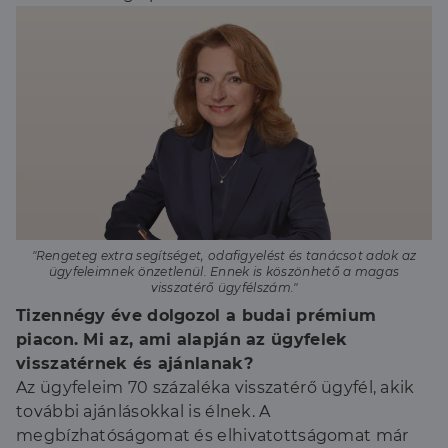
"Rengeteg extra segítséget, odafigyelést és tanácsot adok az
ügyfeleimnek önzetlenül. Ennek is köszönhető a magas
visszatérő ügyfélszám."
Tizennégy éve dolgozol a budai prémium
piacon. Mi az, ami alapján az ügyfelek
visszatérnek és ajánlanak?
Az ügyfeleim 70 százaléka visszatérő ügyfél, akik
további ajánlásokkal is élnek. A
megbízhatóságomat és elhivatottságomat már