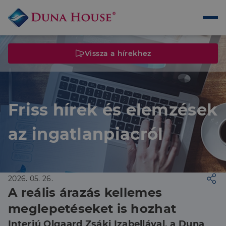
Vissza a hírekhez
Friss hírek és elemzések
az ingatlanpiacról
2026. 05. 26.
A reális árazás kellemes
meglepetéseket is hozhat
Interjú Olgaard Zsáki Izabellával, a Duna