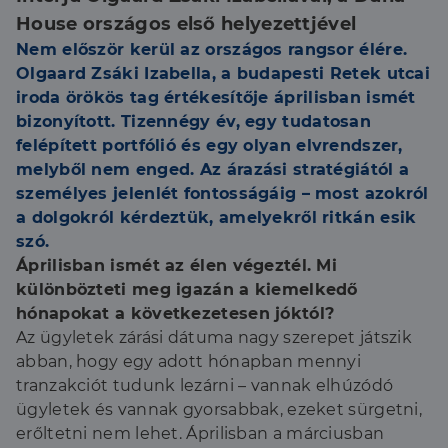
House országos első helyezettjével
Nem először kerül az országos rangsor élére.
Olgaard Zsáki Izabella, a budapesti Retek utcai
iroda örökös tag értékesítője áprilisban ismét
bizonyított. Tizennégy év, egy tudatosan
felépített portfólió és egy olyan elvrendszer,
melyből nem enged. Az árazási stratégiától a
személyes jelenlét fontosságáig – most azokról
a dolgokról kérdeztük, amelyekről ritkán esik
szó.
Áprilisban ismét az élen végeztél. Mi
különbözteti meg igazán a kiemelkedő
hónapokat a következetesen jóktól?
Az ügyletek zárási dátuma nagy szerepet játszik
abban, hogy egy adott hónapban mennyi
tranzakciót tudunk lezárni – vannak elhúzódó
ügyletek és vannak gyorsabbak, ezeket sürgetni,
erőltetni nem lehet. Áprilisban a márciusban