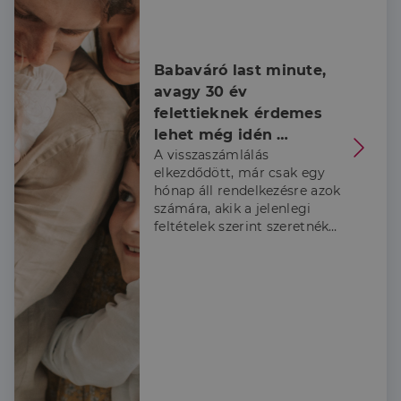
Babaváró last minute, 
avagy 30 év 
felettieknek érdemes 
lehet még idén 
A visszaszámlálás
belevágni
elkezdődött, már csak egy
hónap áll rendelkezésre azok
számára, akik a jelenlegi
feltételek szerint szeretnék
igénybe venni a Babaváró
támogatást, ezért a
Credipass szakértői
összeszedték, hogy kiknek
érdemes élni a lehetőséggel
és hogy mire kell figyelni az
igénylés során.