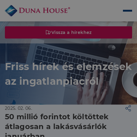
Vissza a hírekhez
Friss hírek és elemzések
az ingatlanpiacról
2025. 02. 06.
50 millió forintot költöttek
átlagosan a lakásvásárlók
januárban