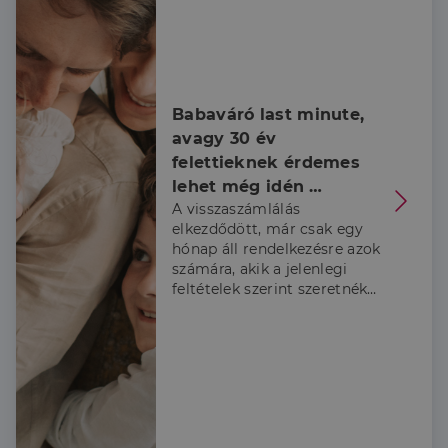
végfelhasználó
hogyan
használja a
weboldalt, és
minden olyan
reklámról,
amelyet a
végfelhasználó
Babaváró last minute, 
láthatott,
avagy 30 év 
mielőtt
meglátogatta
felettieknek érdemes 
az említett
weboldalt.
lehet még idén 
A visszaszámlálás
belevágni
elkezdődött, már csak egy
hónap áll rendelkezésre azok
számára, akik a jelenlegi
feltételek szerint szeretnék
igénybe venni a Babaváró
támogatást, ezért a
Credipass szakértői
összeszedték, hogy kiknek
érdemes élni a lehetőséggel
és hogy mire kell figyelni az
igénylés során.