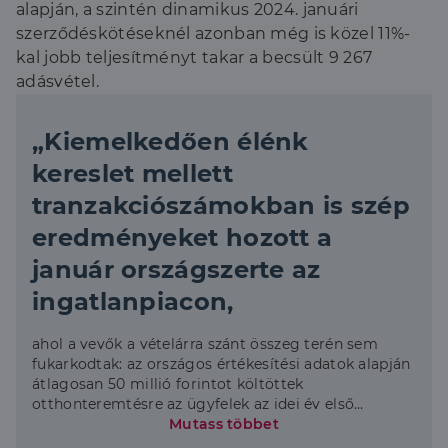
alapján, a szintén dinamikus 2024. januári
szerződéskötéseknél azonban még is közel 11%-
kal jobb teljesítményt takar a becsült 9 267
adásvétel.
„Kiemelkedően élénk
kereslet mellett
tranzakciószámokban is szép
eredményeket hozott a
január országszerte az
ingatlanpiacon,
ahol a vevők a vételárra szánt összeg terén sem
fukarkodtak: az országos értékesítési adatok alapján
átlagosan 50 millió forintot költöttek
otthonteremtésre az ügyfelek az idei év első
hónapjában, ami 9%-kal, azaz 4 millió forinttal
Mutass többet
haladja meg a 2024-es tranzakciós adatok szerinti