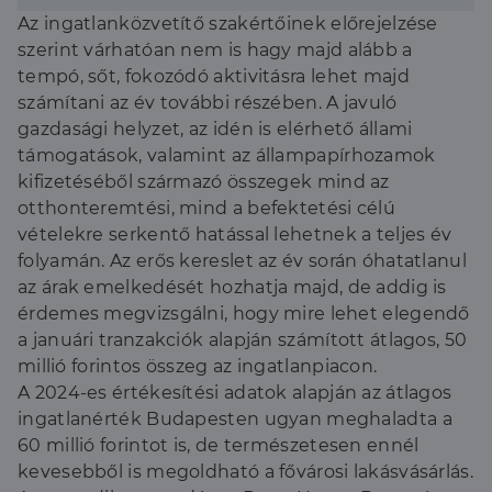
átlagos ingatlanértéket.” – kezdte Máté Ferenc, a
Az ingatlanközvetítő szakértőinek előrejelzése
Duna House vezérigazgató-helyettese.
szerint várhatóan nem is hagy majd alább a
tempó, sőt, fokozódó aktivitásra lehet majd
számítani az év további részében. A javuló
gazdasági helyzet, az idén is elérhető állami
támogatások, valamint az állampapírhozamok
kifizetéséből származó összegek mind az
otthonteremtési, mind a befektetési célú
vételekre serkentő hatással lehetnek a teljes év
folyamán. Az erős kereslet az év során óhatatlanul
az árak emelkedését hozhatja majd, de addig is
érdemes megvizsgálni, hogy mire lehet elegendő
a januári tranzakciók alapján számított átlagos, 50
millió forintos összeg az ingatlanpiacon.
A 2024-es értékesítési adatok alapján az átlagos
ingatlanérték Budapesten ugyan meghaladta a
60 millió forintot is, de természetesen ennél
kevesebből is megoldható a fővárosi lakásvásárlás.