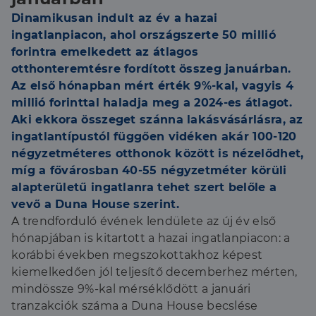
Dinamikusan indult az év a hazai
ingatlanpiacon, ahol országszerte 50 millió
forintra emelkedett az átlagos
otthonteremtésre fordított összeg januárban.
Az első hónapban mért érték 9%-kal, vagyis 4
millió forinttal haladja meg a 2024-es átlagot.
Aki ekkora összeget szánna lakásvásárlásra, az
ingatlantípustól függően vidéken akár 100-120
négyzetméteres otthonok között is nézelődhet,
míg a fővárosban 40-55 négyzetméter körüli
alapterületű ingatlanra tehet szert belőle a
vevő a Duna House szerint.
A trendforduló évének lendülete az új év első
hónapjában is kitartott a hazai ingatlanpiacon: a
korábbi években megszokottakhoz képest
kiemelkedően jól teljesítő decemberhez mérten,
mindössze 9%-kal mérséklődött a januári
tranzakciók száma a Duna House becslése