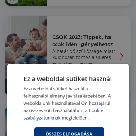
CSOK 2023: Tippek, ha 
csak idén igényelhetsz
A határidő szűkössége miatt
különösen fontos a sikeres
és zökkenőmentes
ügymenet: itt vannak a
kifejezetten ingatlanhoz
Ez a weboldal sütiket használ
kapcsolódó, rejtett buktatók.
Ez a weboldal sütiket használ a
Hír
felhasználói élmény javítása érdekében. A
weboldalunk használatával Ön hozzájárul
az összes süti használatához, a
Cookie
szabályzatunknak megfelelően.
200 évnyi történelem a 
ÖSSZES ELFOGADÁSA
fővárosi ingatlanpiacon