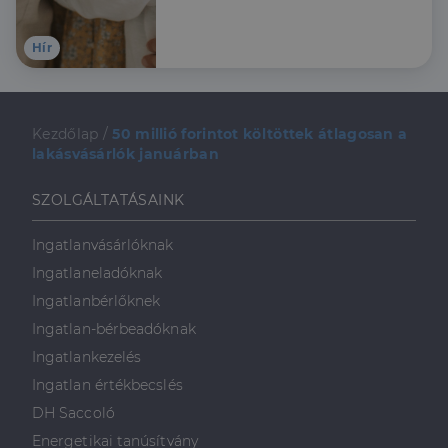
Hír
Kezdőlap
/
50 millió forintot költöttek átlagosan a
lakásvásárlók januárban
SZOLGÁLTATÁSAINK
Ingatlanvásárlóknak
Ingatlaneladóknak
Ingatlanbérlőknek
Ingatlan-bérbeadóknak
Ingatlankezelés
Ingatlan értékbecslés
DH Saccoló
Energetikai tanúsítvány