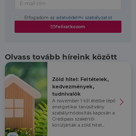
Elfogadom az
adatvédelmi szabályzatot
Feliratkozom
Olvass tovább híreink között
Zöld hitel: Feltételek, 
kedvezmények, 
tudnivalók
A november 1-től életbe lépő
energetikai tanúsítvány
szabálymódosítás kapcsán a
Credipass szakértői
körüljárták a zöld hitel
témakörét.
Hír