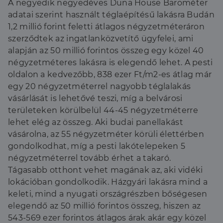
A negyedik negyedéves Duna House Barométer
adatai szerint használt téglaépítésű lakásra Budán
1,2 millió forint feletti átlagos négyzetméteráron
szerződtek az ingatlanközvetítő ügyfelei, ami
alapján az 50 millió forintos összeg egy közel 40
négyzetméteres lakásra is elegendő lehet. A pesti
oldalon a kedvezőbb, 838 ezer Ft/m2-es átlag már
egy 20 négyzetméterrel nagyobb téglalakás
vásárlását is lehetővé teszi, míg a belvárosi
területeken körülbelül 44-45 négyzetméterre
lehet elég az összeg. Aki budai panellakást
vásárolna, az 55 négyzetméter körüli élettérben
gondolkodhat, míg a pesti lakótelepeken 5
négyzetméterrel tovább érhet a takaró.
Tágasabb otthont vehet magának az, aki vidéki
lokációban gondolkodik. Házgyári lakásra mind a
keleti, mind a nyugati országrészben bőségesen
elegendő az 50 millió forintos összeg, hiszen az
543-569 ezer forintos átlagos árak akár egy közel