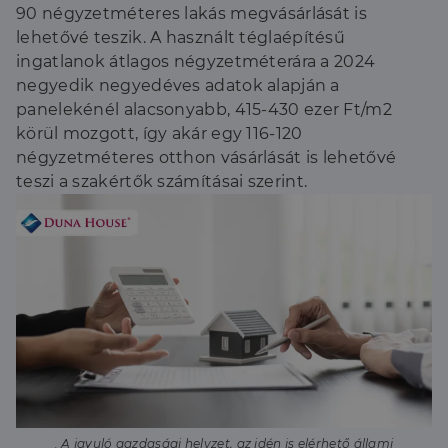
90 négyzetméteres lakás megvásárlását is
lehetővé teszik. A használt téglaépítésű
ingatlanok átlagos négyzetméterára a 2024
negyedik negyedéves adatok alapján a
panelekénél alacsonyabb, 415-430 ezer Ft/m2
körül mozgott, így akár egy 116-120
négyzetméteres otthon vásárlását is lehetővé
teszi a szakértők számításai szerint.
. A javuló gazdasági helyzet, az idén is elérhető állami