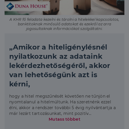
A KHR fő feladata kezelni és tárolni a hitelekkel kapcsolatos,
banktitoknak minősülő adatokat és ezekről az arra
jogosultaknak információkat szolgáltatni.
„Amikor a hiteligénylésnél
nyilatkozunk az adataink
lekérdezhetőségéről, akkor
van lehetőségünk azt is
kérni,
hogy a hitel megszűnését követően ne tűnjön el
nyomtalanul a hitelmúltunk. Ha szeretnénk ezzel
élni, akkor a rendszer további 5 évig nyilvántartja a
már lezárt tartozásunkat, mint pozitív
hiteltörténetet. Egy esetleges következő
Mutass többet
hiteligénylésnél ez jól jöhet, hiszen a hitelező bank