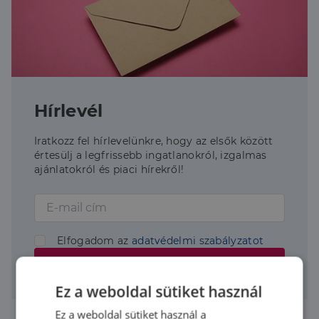
Hírlevél
Iratkozz fel hírlevelünkre, hogy az elsők között
értesülj a legfrissebb ingatlanokról, izgalmas
ajánlatokról és piaci hírekről!
Elfogadom az
adatvédelmi szabályzatot
Feliratkozom
Ez a weboldal sütiket használ
Ez a weboldal sütiket használ a