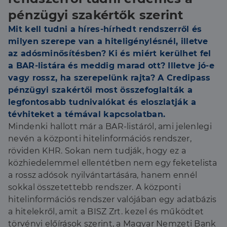
pénzügyi szakértők szerint
Mit kell tudni a híres-hírhedt rendszerről és
milyen szerepe van a hiteligénylésnél, illetve
az adósminősítésben? Ki és miért kerülhet fel
a BAR-listára és meddig marad ott? Illetve jó-e
vagy rossz, ha szerepelünk rajta? A Credipass
pénzügyi szakértői most összefoglalták a
legfontosabb tudnivalókat és eloszlatják a
tévhiteket a témával kapcsolatban.
Mindenki hallott már a BAR-listáról, ami jelenlegi
nevén a központi hitelinformációs rendszer,
röviden KHR. Sokan nem tudják, hogy ez a
közhiedelemmel ellentétben nem egy feketelista
a rossz adósok nyilvántartására, hanem ennél
sokkal összetettebb rendszer. A központi
hitelinformációs rendszer valójában egy adatbázis
a hitelekről, amit a BISZ Zrt. kezel és működtet
törvényi előírások szerint, a Magyar Nemzeti Bank