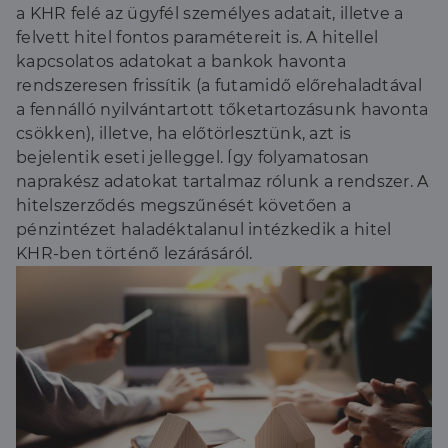
a KHR felé az ügyfél személyes adatait, illetve a
felvett hitel fontos paramétereit is. A hitellel
kapcsolatos adatokat a bankok havonta
rendszeresen frissítik (a futamidő előrehaladtával
a fennálló nyilvántartott tőketartozásunk havonta
csökken), illetve, ha előtörlesztünk, azt is
bejelentik eseti jelleggel. Így folyamatosan
naprakész adatokat tartalmaz rólunk a rendszer. A
hitelszerződés megszűnését követően a
pénzintézet haladéktalanul intézkedik a hitel
KHR-ben történő lezárásáról.