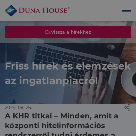
Vissza a hírekhez
Friss hírek és elemzések
az ingatlanpiacról
2024. 08. 26.
A KHR titkai – Minden, amit a
központi hitelinformációs
rendszerről tudni érdemes a