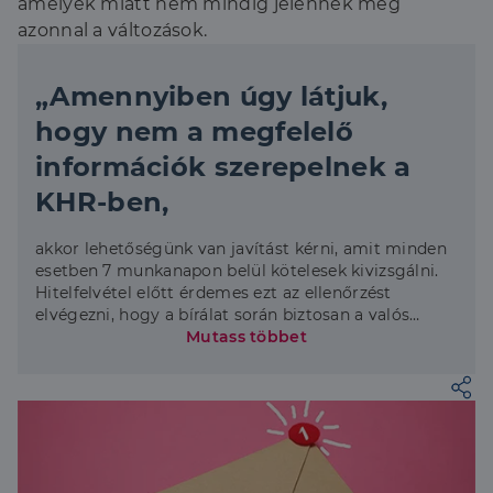
amelyek miatt nem mindig jelennek meg
azonnal a változások.
„Amennyiben úgy látjuk,
hogy nem a megfelelő
információk szerepelnek a
KHR-ben,
akkor lehetőségünk van javítást kérni, amit minden
esetben 7 munkanapon belül kötelesek kivizsgálni.
Hitelfelvétel előtt érdemes ezt az ellenőrzést
elvégezni, hogy a bírálat során biztosan a valós
adatok alapján ítéljék majd meg
Mutass többet
hitelképességünket.” – tanácsolta a Credipass
szakértője.