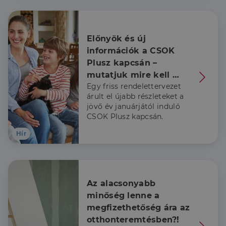
valós idejű
ajánlattétel
harmadik fél
hirdetőitől
Előnyök és új 
_gcl_au
2
Ezt a cookie-t
Google LLC
hónap
a Doubleclick
.dh.hu
információk a CSOK 
4 hét
állítja be, és
információkat
Plusz kapcsán – 
szolgáltat
mutatjuk mire kell 
arról, hogy a
végfelhasználó
Egy friss rendelettervezet
figyelni
hogyan
használja a
árult el újabb részleteket a
weboldalt, és
jövő év januárjától induló
minden olyan
CSOK Plusz kapcsán.
reklámról,
amelyet a
végfelhasználó
Hír
láthatott,
mielőtt
meglátogatta
az említett
weboldalt.
Az alacsonyabb 
minőség lenne a 
megfizethetőség ára az 
otthonteremtésben?!