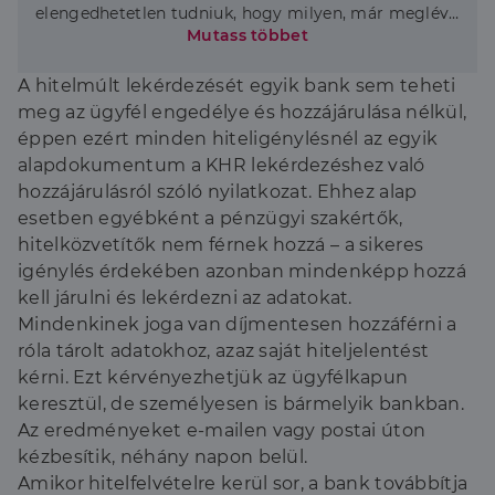
elengedhetetlen tudniuk, hogy milyen, már meglévő
hitelekkel rendelkezünk. Az új hitel törlesztésének
Mutass többet
ugyanis a meglévő terhekkel együtt kell beleférnie a
törvényben meghatározott keretekbe. A jelenlegi
A hitelmúlt lekérdezését egyik bank sem teheti
hiteleink adatain kívül a KHR tájékoztatást nyújt
meg az ügyfél engedélye és hozzájárulása nélkül,
arról is, hogy ezek törlesztését szerződés szerint
éppen ezért minden hiteligénylésnél az egyik
teljesítettük-e az eddigiekben. Ezek alapján tudja a
alapdokumentum a KHR lekérdezéshez való
bank meghatározni, hogy az újabb hitelkihelyezés
mekkora kockázatot jelent.” – mondta el Fülöp
hozzájárulásról szóló nyilatkozat. Ehhez alap
Krisztián, a Credipass magyarországi vezetője.
esetben egyébként a pénzügyi szakértők,
hitelközvetítők nem férnek hozzá – a sikeres
igénylés érdekében azonban mindenképp hozzá
kell járulni és lekérdezni az adatokat.
Mindenkinek joga van díjmentesen hozzáférni a
róla tárolt adatokhoz, azaz saját hiteljelentést
kérni. Ezt kérvényezhetjük az ügyfélkapun
keresztül, de személyesen is bármelyik bankban.
Az eredményeket e-mailen vagy postai úton
kézbesítik, néhány napon belül.
Amikor hitelfelvételre kerül sor, a bank továbbítja