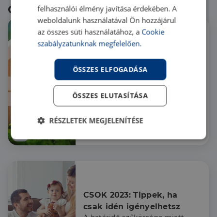
Olvass tovább híreink között
felhasználói élmény javítása érdekében. A
weboldalunk használatával Ön hozzájárul
az összes süti használatához, a
Cookie
szabályzatunknak megfelelően.
Zöld hitel: Feltételek, 
kedvezmények, 
tudnivalók
ÖSSZES ELFOGADÁSA
A november 1-től életbe lépő
energetikai tanúsítvány
ÖSSZES ELUTASÍTÁSA
szabálymódosítás kapcsán a
Credipass szakértői
körüljárták a zöld hitel
RÉSZLETEK MEGJELENÍTÉSE
témakörét.
Hír
Elengedhetetlenül
Teljesítmény
szükséges
Célzás
Funkcionalitás
CSOK 2023: Tippek, ha 
csak idén igényelhetsz