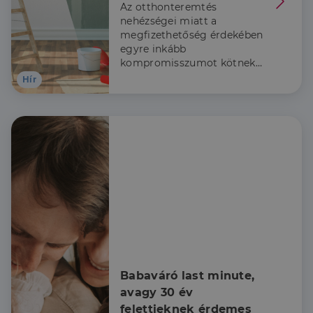
Az otthonteremtés
nehézségei miatt a
megfizethetőség érdekében
egyre inkább
kompromisszumot kötnek
az ingatlanvásárlók a
Hír
minőség terén, az
érdeklődés eltolódott
ugyanis a jó és a lakható
kategória felé a Duna House
adatai szerint.
Babaváró last minute, 
avagy 30 év 
felettieknek érdemes 