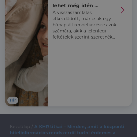
lehet még idén 
A visszaszámlálás
belevágni
elkezdődött, már csak egy
hónap áll rendelkezésre azok
számára, akik a jelenlegi
feltételek szerint szeretnék
igénybe venni a Babaváró
támogatást, ezért a
Credipass szakértői
összeszedték, hogy kiknek
érdemes élni a lehetőséggel
és hogy mire kell figyelni az
igénylés során.
Hír
Kezdőlap
/
A KHR titkai – Minden, amit a központi
hitelinformációs rendszerről tudni érdemes a