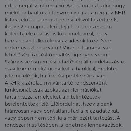
róla a negatív információ. Azt is fontos tudni, hogy
mielőtt a bankok feltesznek valakit a negatív KHR
listára, előtte számos fizetési felszólítás érkezik,
illetve 2 hónapot elérő, lejárt tartozás esetén
külön tájékoztatást is küldenek arról, hogy
hamarosan felkerülnek az adósok közé. Nem
érdemes ezt megvárni! Minden banknál van
lehetőség fizetéskönnyítést igénybe venni.
Számos adósmentési lehetőség áll rendelkezésre,
csak kommunikálnunk kell a bankkal, mielőbb
jelezni feléjük, ha fizetési problémánk van.
A KHR kizárólag nyilvántartó rendszerként
funkcionál, csak azokat az információkat
tartalmazza, amelyeket a hitelintézetek
bejelentettek felé. Előfordulhat, hogy a bank
hiányosan vagy pontatlanul adja le az adatokat,
vagy éppen nem törli ki a már lezárt tartozást. A
rendszer frissítésében is lehetnek fennakadások,