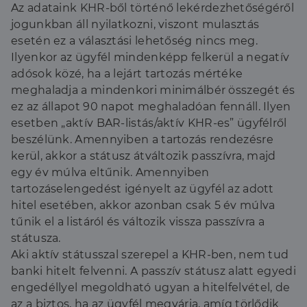
látja, hogy korábban problémamentes adósok
Az adataink KHR-ből történő lekérdezhetőségéről
voltunk.” – mondta el a szakértő.
jogunkban áll nyilatkozni, viszont mulasztás
esetén ez a választási lehetőség nincs meg.
Ilyenkor az ügyfél mindenképp felkerül a negatív
adósok közé, ha a lejárt tartozás mértéke
meghaladja a mindenkori minimálbér összegét és
ez az állapot 90 napot meghaladóan fennáll. Ilyen
esetben „aktív BAR-listás/aktív KHR-es” ügyfélről
beszélünk. Amennyiben a tartozás rendezésre
kerül, akkor a státusz átváltozik passzívra, majd
egy év múlva eltűnik. Amennyiben
tartozáselengedést igényelt az ügyfél az adott
hitel esetében, akkor azonban csak 5 év múlva
tűnik el a listáról és változik vissza passzívra a
státusza.
Aki aktív státusszal szerepel a KHR-ben, nem tud
banki hitelt felvenni. A passzív státusz alatt egyedi
engedéllyel megoldható ugyan a hitelfelvétel, de
az a biztos, ha az ügyfél megvárja, amíg törlődik