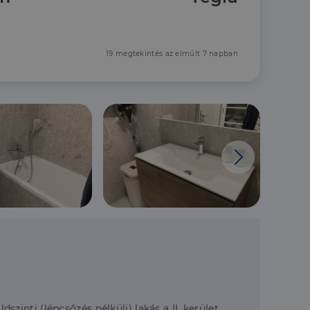
19 megtekintés az elmúlt 7 napban
szinti (lépcsőzés nélküli) lakás a II. kerület