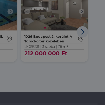
Áresés
I.
1026 Budapest 2. kerület A
1026 
Torockó tér közelében
Toro
ÁS
LK093311 |
3 szoba
| 76 m²
LK053
212 000 000 Ft
24