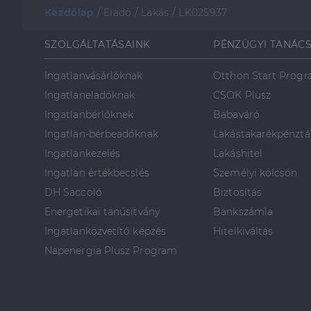
Kezdőlap
/
Eladó
/
Lakás
/
LK025937
SZOLGÁLTATÁSAINK
PÉNZÜGYI TANÁC
Ingatlanvásárlóknak
Otthon Start Prog
Ingatlaneladóknak
CSOK Plusz
Ingatlanbérlőknek
Babaváró
Ingatlan-bérbeadóknak
Lakástakarékpénztá
Ingatlankezelés
Lakáshitel
Ingatlan értékbecslés
Személyi kölcsön
DH Saccoló
Biztosítás
Energetikai tanúsítvány
Bankszámla
Ingatlanközvetítő képzés
Hitelkiváltás
Napenergia Plusz Program