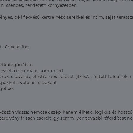
n, csendes, rendezett környezetben.
yes, déli fekvésű kertre néző terekkel és intim, saját terassza
 térkialakítás
retkategóriában
téssel a maximális komfortért
ok, csövezés, elektromos hálózat (3×16A), rejtett tolóajtók, 
ekkel a vételár részeként
egoldás
köszön vissza: nemcsak szép, hanem élhető, logikus és hosszú
szerelvény frissen cserélt így semmilyen további ráfordítást n