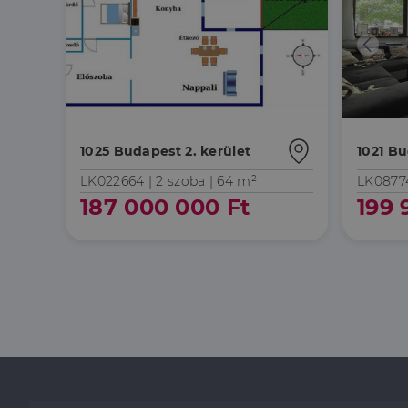
1025 Budapest 2. kerület
1021 Bu
LK022664 |
2 szoba
| 64 m²
LK0877
187 000 000 Ft
199 