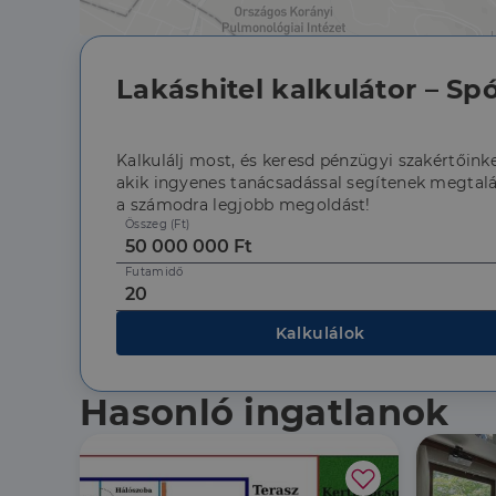
CookieScriptConse
Lakáshitel kalkulátor – Spó
Kalkulálj most, és keresd pénzügyi szakértőinke
Szolgáltató
Név
Domain
akik ingyenes tanácsadással segítenek megtalá
Név
Szolgált
a számodra legjobb megoldást!
Név
_lang
dh.hu
Domain
Összeg (Ft)
_ga_F4MKCEZ8P5
IDE
Google 
.doublec
Futamidő
lidc
bcookie
Microso
Corpora
Kalkulálok
_ga
.linkedi
_fbp
Meta Pl
Inc.
Hasonló ingatlanok
.dh.hu
_gcl_au
Google 
.dh.hu