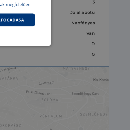
3
ak megfelelően.
Jó állapotú
ELFOGADÁSA
Napfényes
Van
D
nkcionalitás
G
jelentkezést és a
hoz való