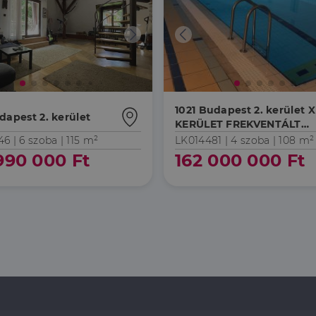
1021 Budapest 2. kerület XI
dapest 2. kerület
KERÜLET FREKVENTÁLT
RÉSZÉN FÖLDSZINTI LAK
46 |
6 szoba
| 115 m²
LK014481 |
4 szoba
| 108 m²
990 000 Ft
162 000 000 Ft