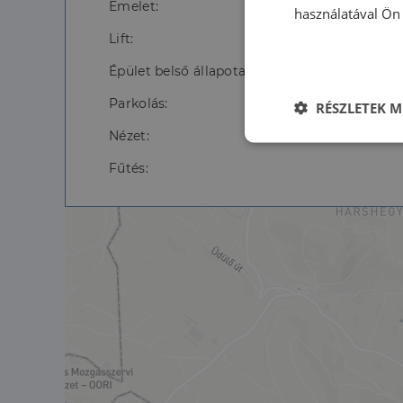
Emelet:
használatával Ön 
Lift:
Épület belső állapota:
Parkolás:
RÉSZLETEK M
Nézet:
Elengedhetet
szüksége
Fűtés:
Az elengedhetetlenül 
fiókkezelést. A webo
Név
li_gc