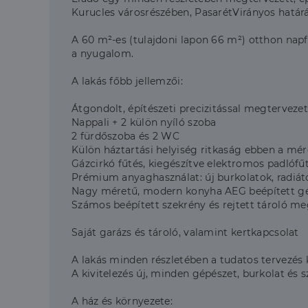
Kurucles városrészében, PasarétVirányos határá
A 60 m²-es (tulajdoni lapon 66 m²) otthon napfén
a nyugalom.
A lakás főbb jellemzői:
Átgondolt, építészeti precizitással megtervezett
Nappali + 2 külön nyíló szoba
2 fürdőszoba és 2 WC
Külön háztartási helyiség ritkaság ebben a mé
Gázcirkó fűtés, kiegészítve elektromos padlófű
Prémium anyaghasználat: új burkolatok, radiátor
Nagy méretű, modern konyha AEG beépített gép
Számos beépített szekrény és rejtett tároló m
Saját garázs és tároló, valamint kertkapcsolat
A lakás minden részletében a tudatos tervezés 
A kivitelezés új, minden gépészet, burkolat és 
A ház és környezete: