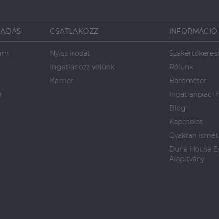
SADÁS
CSATLAKOZZ
INFORMÁCIÓ
ram
Nyiss irodát
Szakértőkeres
Ingatlanozz velünk
Rólunk
Karrier
Barométer
r
Ingatlanpiaci 
Blog
Kapcsolat
Gyakran ismét
Duna House Eg
Alapítvány