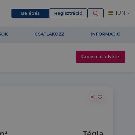
HUN
Belépés
Regisztráció
SOK
CSATLAKOZZ
INFORMÁCIÓ
Kapcsolatfelvétel
m²
Tégla