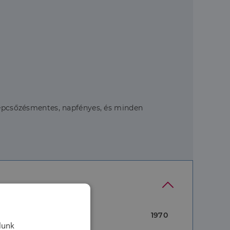
 lépcsőzésmentes, napfényes, és minden
1970
lunk