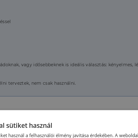
éssel
ládoknak, vagy idősebbeknek is ideális választás: kényelmes,
élni terveztek, nem csak használni.
l sütiket használ
Nagyon jó állapotú
Építés éve:
iket használ a felhasználói élmény javítása érdekében. A webolda