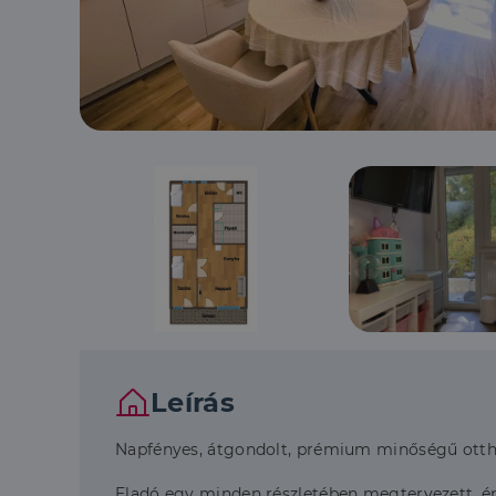
Leírás
Napfényes, átgondolt, prémium minőségű otth
Eladó egy minden részletében megtervezett, építés