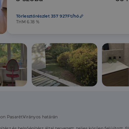
Törlesztőrészlet 357 927Ft/hó
THM 6.18 %
on PasarétVirányos határán
z és belsőépítész által tervezett, teljes körűen felújított, föld