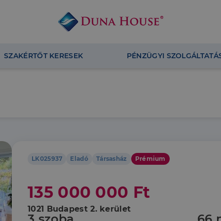
SZAKÉRTŐT KERESEK
PÉNZÜGYI SZOLGÁLTATÁ
LK025937
Eladó
Társasház
Prémium
135 000 000 Ft
1021 Budapest 2. kerület
3 szoba
66 