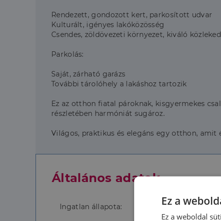
Rendezett, gondozott kert, parkosított udvar
Kulturált, igényes lakóközösség
Csendes, zöldövezeti környezet, kiváló közleked
Parkolás:
Saját, zárható garázs
További tárolóhely a lakáshoz tartozik
Ez az otthon fiatal pároknak, kisgyermekes csa
részletében harmóniát sugároz.
Világos, praktikus és elegáns egy otthon, amit 
Általános adatok
Ez a webolda
Ingatlan állapota:
Ez a weboldal süt