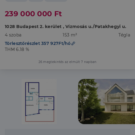
239 000 000 Ft
1028 Budapest 2. kerület , Vízmosás u./Patakhegyi u.
4 szoba
153 m²
Tégla
Törlesztőrészlet 357 927Ft/hó
THM 6.18 %
26 megtekintés az elmúlt 7 napban