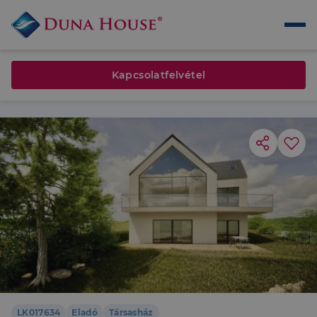
Kapcsolatfelvétel
LK017634
Eladó
Társasház