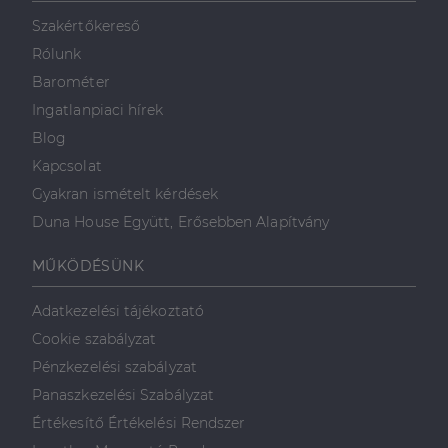
mint például
valós idejű
Szakértőkereső
ajánlattétel
harmadik fél
Rólunk
hirdetőitől
Barométer
_gcl_au
2
Ezt a cookie-t
Google LLC
hónap
a Doubleclick
.dh.hu
Ingatlanpiaci hírek
4 hét
állítja be, és
információkat
Blog
szolgáltat
arról, hogy a
Kapcsolat
végfelhasználó
hogyan
Gyakran ismételt kérdések
használja a
weboldalt, és
Duna House Együtt, Erősebben Alapítvány
minden olyan
reklámról,
amelyet a
MŰKÖDÉSÜNK
végfelhasználó
láthatott,
mielőtt
Adatkezelési tájékoztató
meglátogatta
az említett
Cookie szabályzat
weboldalt.
Pénzkezelési szabályzat
Panaszkezelési Szabályzat
Értékesítő Értékelési Rendszer