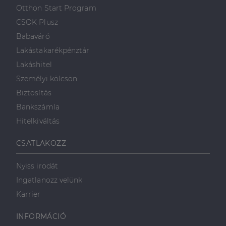
első féltől származó
hogyan
Corporation
weboldalt.
Otthon Start Program
süti, amely biztosítja
használja a
.linkedin.com
a weboldal megfelel
weboldalt, és
CSOK Plusz
működését.
minden olyan
reklámról,
Babaváró
_ga
1 év 1
amelyet a
Ez a cookie-név
Google LLC
hónap
végfelhasználó
társítva van a Googl
.dh.hu
Lakástakarékpénztár
láthatott,
Universal Analytics-
mielőtt
hez - amely jelentős
Lakáshitel
meglátogatta
frissítés a Google
az említett
által leggyakrabban
Személyi kölcsön
weboldalt.
használt elemzési
szolgáltatáshoz. Ez a
Biztosítás
süti az egyedi
bcookie
1 év
Ez egy
Microsoft
felhasználók
Microsoft MSN
Corporation
Bankszámla
megkülönböztetésér
első féltől
.linkedin.com
szolgál,
származó
Hitelkiváltás
véletlenszerűen
sütik, amely a
generált szám
weboldal
hozzárendelésével
tartalmának
CSATLAKOZZ
kliens azonosítóként
közösségi
A webhely minden
médián
oldalkérésében
keresztül
szerepel, és a
történő
Nyiss irodát
webhely-elemzési
megosztására
jelentések látogatói,
szolgál.
Ingatlanozz velünk
munkamenet- és
kampányadatainak
_fbp
2
A Facebook
Karrier
Meta Platform
kiszámítására szolgál
hónap
egy sor olyan
Inc.
4 hét
reklámtermék
.dh.hu
szállítására
INFORMÁCIÓ
használja,