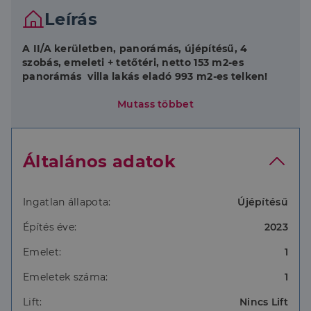
Leírás
A II/A kerületben, panorámás, újépítésű, 4
szobás, emeleti + tetőtéri, netto 153 m2-es
panorámás villa lakás eladó 993 m2-es telken!
Az ingatlan csodás környezetben,
Mutass többet
természetvédelemi tájegység szomszédságában
helyezkedik el. A lakás két szintes:
Általános adatok
alsó szinten: nappali-étkező-konyha, hálószoba,
fürdőszoba, gardrób, wc
tetőtéri szinten: :tágas galéria, 2 hálószoba,
Ingatlan állapota:
Újépítésű
fürdőszoba kapott helyet
Építés éve:
2023
A lakások külön szeparált kert/telekrészt
Emelet:
1
birtokolhatnak majd, lakásonként kb. 450 m2-t.
Emeletek száma:
1
Műszaki paraméterek:
Lift:
Nincs Lift