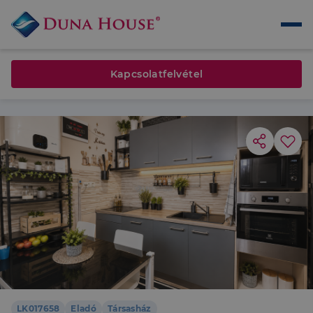
Kapcsolatfelvétel
LK017658
Eladó
Társasház