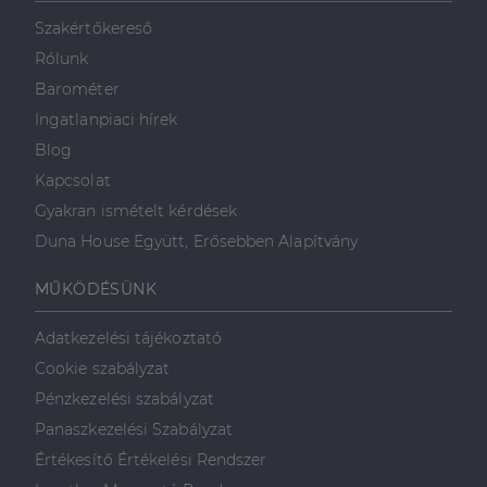
mint például
valós idejű
Szakértőkereső
ajánlattétel
harmadik fél
Rólunk
hirdetőitől
Barométer
_gcl_au
2
Ezt a cookie-t
Google LLC
hónap
a Doubleclick
.dh.hu
Ingatlanpiaci hírek
4 hét
állítja be, és
információkat
Blog
szolgáltat
arról, hogy a
Kapcsolat
végfelhasználó
hogyan
Gyakran ismételt kérdések
használja a
weboldalt, és
Duna House Együtt, Erősebben Alapítvány
minden olyan
reklámról,
amelyet a
MŰKÖDÉSÜNK
végfelhasználó
láthatott,
mielőtt
Adatkezelési tájékoztató
meglátogatta
az említett
Cookie szabályzat
weboldalt.
Pénzkezelési szabályzat
Panaszkezelési Szabályzat
Értékesítő Értékelési Rendszer