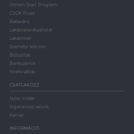
első féltől származó
hogyan
Corporation
weboldalt.
Otthon Start Program
süti, amely biztosítja
használja a
.linkedin.com
a weboldal megfelel
weboldalt, és
CSOK Plusz
működését.
minden olyan
reklámról,
Babaváró
_ga
1 év 1
amelyet a
Ez a cookie-név
Google LLC
hónap
végfelhasználó
társítva van a Googl
.dh.hu
Lakástakarékpénztár
láthatott,
Universal Analytics-
mielőtt
hez - amely jelentős
Lakáshitel
meglátogatta
frissítés a Google
az említett
által leggyakrabban
Személyi kölcsön
weboldalt.
használt elemzési
szolgáltatáshoz. Ez a
Biztosítás
süti az egyedi
bcookie
1 év
Ez egy
Microsoft
felhasználók
Microsoft MSN
Corporation
Bankszámla
megkülönböztetésér
első féltől
.linkedin.com
szolgál,
származó
Hitelkiváltás
véletlenszerűen
sütik, amely a
generált szám
weboldal
hozzárendelésével
tartalmának
CSATLAKOZZ
kliens azonosítóként
közösségi
A webhely minden
médián
oldalkérésében
keresztül
szerepel, és a
történő
Nyiss irodát
webhely-elemzési
megosztására
jelentések látogatói,
szolgál.
Ingatlanozz velünk
munkamenet- és
kampányadatainak
_fbp
2
A Facebook
Karrier
Meta Platform
kiszámítására szolgál
hónap
egy sor olyan
Inc.
4 hét
reklámtermék
.dh.hu
szállítására
INFORMÁCIÓ
használja,