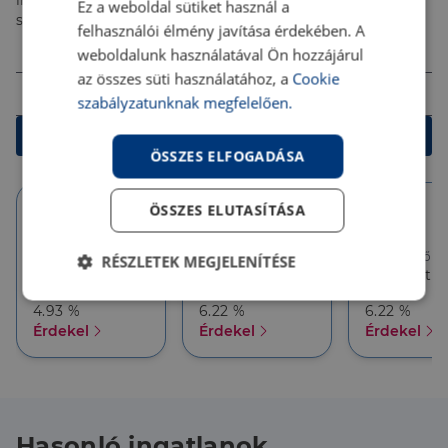
ingyenes tanácsadással segítenek megtalálni a
Ez a weboldal sütiket használ a
számodra legjobb megoldást!
felhasználói élmény javítása érdekében. A
Összeg (Ft)
weboldalunk használatával Ön hozzájárul
az összes süti használatához, a
Cookie
Futamidő
szabályzatunknak megfelelően.
Kalkulálok
ÖSSZES ELFOGADÁSA
ÖSSZES ELUTASÍTÁSA
10 év
10 év
5 év
Törlesztőrészlet
Törlesztőrészlet
Törlesztőré
RÉSZLETEK MEGJELENÍTÉSE
158 284 Ft
143 171 Ft
143 171 Ft
THM
THM
THM
Elengedhetetlenül
Teljesítmény
4.93 %
6.22 %
6.22 %
szükséges
Érdekel
Érdekel
Érdekel
Célzás
Funkcionalitás
Hasonló ingatlanok