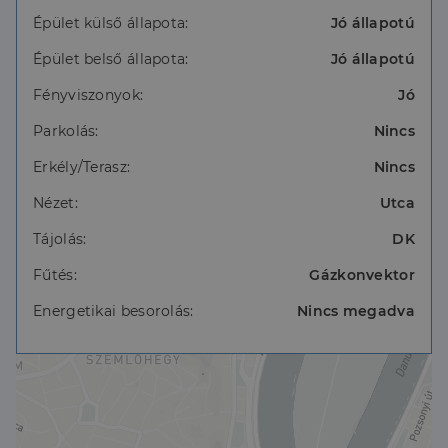
A környék egyik legnagyobb előnye maga az
életstílus:reggeli kávé a közeli kávézókban, séta a
Épület külső állapota:
Jó állapotú
Dunaparton, villámgyors közlekedés, budai
Épület belső állapota:
Jó állapotú
nyugalom és belvárosi pezsgés egyszerre.
Margit híd, rakpart, villamos, boltok, éttermek
Fényviszonyok:
Jó
minden pár perc sétára.
Azonnal költözhető, szerethető budai lakás kiváló
Parkolás:
Nincs
helyen.
Erkély/Terasz:
Nincs
Nézet:
Utca
Tájolás:
DK
Fűtés:
Gázkonvektor
Energetikai besorolás:
Nincs megadva