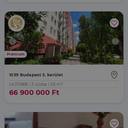
működését.
minden olyan
reklámról,
_ga
1 év 1
amelyet a
Ez a cookie-név
Google LLC
hónap
végfelhasználó
társítva van a Googl
.dh.hu
láthatott,
Universal Analytics-
mielőtt
hez - amely jelentős
meglátogatta
frissítés a Google
az említett
által leggyakrabban
weboldalt.
használt elemzési
szolgáltatáshoz. Ez a
süti az egyedi
bcookie
1 év
Ez egy
Microsoft
felhasználók
Microsoft MSN
Corporation
megkülönböztetésér
első féltől
.linkedin.com
Prémium
szolgál,
származó
véletlenszerűen
sütik, amely a
generált szám
weboldal
hozzárendelésével
tartalmának
kliens azonosítóként
közösségi
1039 Budapest 3. kerület
A webhely minden
médián
oldalkérésében
keresztül
szerepel, és a
történő
LK011868 |
3 szoba
| 56 m²
webhely-elemzési
megosztására
66 900 000 Ft
jelentések látogatói,
szolgál.
munkamenet- és
kampányadatainak
_fbp
2
A Facebook
Meta Platform
kiszámítására szolgál
hónap
egy sor olyan
Inc.
4 hét
reklámtermék
.dh.hu
szállítására
használja,
mint például
valós idejű
ajánlattétel