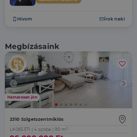
Hívom
Írok neki
Megbízásaink
Hamarosan jön
2310 Szigetszentmiklós
LK065371 |
4 szoba
| 90 m²