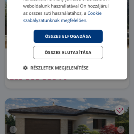
weboldalunk használatával Ön hozzájárul
az összes süti használatához, a
Cookie
szabályzatunknak megfelelően.
ÖSSZES ELFOGADÁSA
ÖSSZES ELUTASÍTÁSA
2030 Érd
RÉSZLETEK MEGJELENÍTÉSE
HZ026240 |
4 szoba
| 175 m²
269 000 000 Ft
Elengedhetetlenül
Teljesítmény
szükséges
Célzás
Funkcionalitás