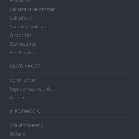
Babaváró
Lakástakarékpénztár
Lakáshitel
Személyi kölcsön
Biztosítás
Bankszámla
Hitelkiváltás
CSATLAKOZZ
Nyiss irodát
Ingatlanozz velünk
Karrier
INFORMÁCIÓ
Szakértőkereső
Rólunk