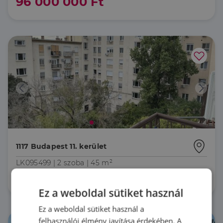
96 000 000 Ft
1117 Budapest 11. kerület
LK095499 |
2 szoba
| 45 m²
95 000 000 Ft
Ez a weboldal sütiket használ
Ez a weboldal sütiket használ a
felhasználói élmény javítása érdekében. A