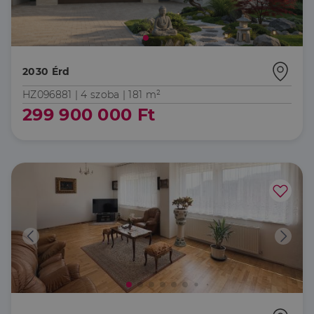
Elengedhetetlenül szükséges
Teljesítmény
Célzás
Funkcionalitás
2030 Érd
Az elengedhetetlenül szükséges sütik lehetővé teszik
HZ096881 |
4 szoba
| 181 m²
a webhely alapvető funkcióit, például a felhasználói
bejelentkezést és a fiókkezelést. A weboldal nem
299 900 000 Ft
használható megfelelően az elengedhetetlenül
szükséges sütik nélkül.
Szolgáltató
/
Név
Lejárat
Leírás
Domain
li_gc
5
A cookie-k nem
LinkedIn
hónap
alapvető célokra
Corporation
4 hét
történő
.linkedin.com
felhasználásához
való
hozzájárulás
tárolására
szolgál
CookieScriptConsent
2
Ezt a cookie-t a
CookieScript
hónap
Cookie-
dh.hu
4 hét
Script.com
szolgáltatás
használja a