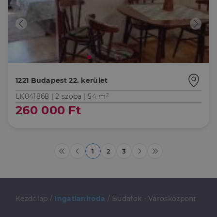
harmadik fél
hirdetőitől
_gcl_au
2
Ezt a cookie-t
Google LLC
hónap
a Doubleclick
.dh.hu
4 hét
állítja be, és
információkat
szolgáltat
arról, hogy a
végfelhasználó
hogyan
1221 Budapest 22. kerület
használja a
weboldalt, és
minden olyan
LK041868 |
2 szoba
| 54 m²
reklámról,
260 000 Ft
amelyet a
végfelhasználó
láthatott,
mielőtt
meglátogatta
az említett
weboldalt.
1
2
3
Kezdőlap
/
Ingatlaniroda
/
Budafok - Városközpont