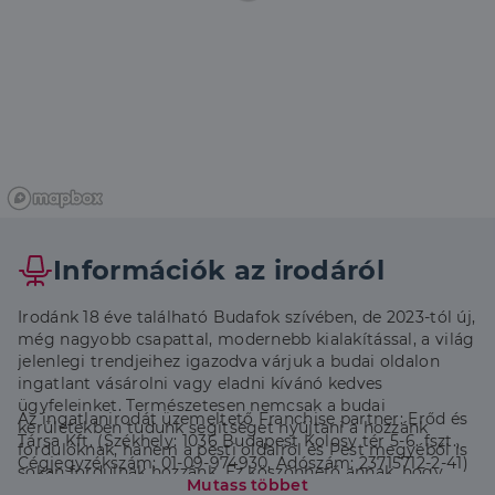
Információk az irodáról
Irodánk 18 éve található Budafok szívében, de 2023-tól új,
még nagyobb csapattal, modernebb kialakítással, a világ
jelenlegi trendjeihez igazodva várjuk a budai oldalon
ingatlant vásárolni vagy eladni kívánó kedves
ügyfeleinket. Természetesen nemcsak a budai
Az ingatlanirodát üzemeltető Franchise partner: Erőd és
kerületekben tudunk segítséget nyújtani a hozzánk
Társa Kft. (Székhely: 1036 Budapest Kolosy tér 5-6. fszt.,
fordulóknak, hanem a pesti oldalról és Pest megyéből is
Cégjegyzékszám: 01-09-974930, Adószám: 23715712-2-41)
sokan fordulnak hozzánk. Ez köszönhető annak, hogy
Mutass többet
közel 20 fős csapatunk többsége egy évtizede