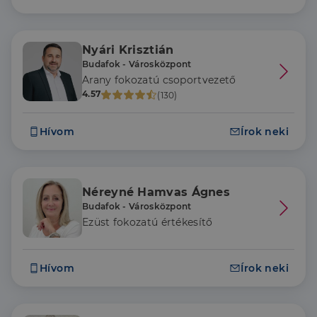
Nyári Krisztián
Budafok - Városközpont
Arany fokozatú csoportvezető
4.57
(130)
Hívom
Írok neki
Néreyné Hamvas Ágnes
Budafok - Városközpont
Ezüst fokozatú értékesítő
Hívom
Írok neki