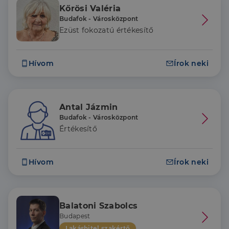
Kőrösi Valéria
Budafok - Városközpont
Ezüst fokozatú értékesítő
Hívom
Írok neki
Antal Jázmin
Budafok - Városközpont
Értékesítő
Hívom
Írok neki
Balatoni Szabolcs
Budapest
Lakáshitel szakértő