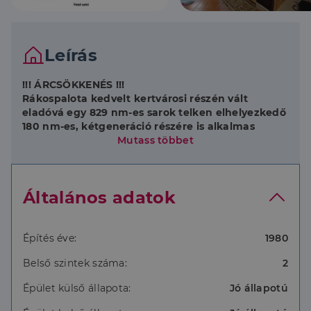
Leírás
!!! ÁRCSÖKKENÉS !!!
Rákospalota kedvelt kertvárosi részén vált
eladóvá egy 829 nm-es sarok telken elhelyezkedő
180 nm-es, kétgeneráció részére is alkalmas
családi ház, két garázzsal, egy külön kis házzal és
Mutass többet
műhellyel.
Sok lehetőséget magában rejtő, több generáció
Általános adatok
számára is ideális! Mindkét lakás teljesen külön
bejáratú és külön mérőórákkal felszerelt.
Az alsó szint 80 nm + 14 nm télikert, nappali szoba,
hálószoba, konyha, fürdőszoba, WC, étkező és
Építés éve:
1980
előszoba alkotja.
Belső szintek száma:
2
A felső szint 100 nm + 14 nm erkély teljesen külön
bejárattal, önálló lakásnak kialakított nappali, 3
Épület külső állapota:
Jó állapotú
hálószoba, fürdő, WC, étkező és konyha. Található itt
még egy 25 nm-es, jelenleg tárolónak használt