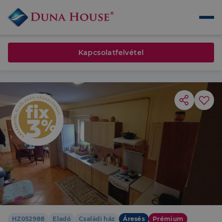
Kapcsolatfelvétel
HZ052988
Eladó
Családi ház
Áresés
Prémium