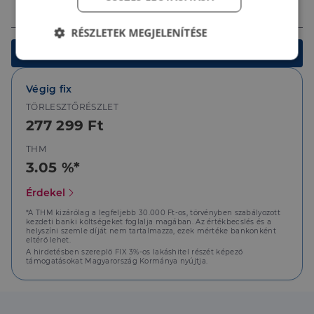
Ingatlan értéke (Ft)
RÉSZLETEK MEGJELENÍTÉSE
Kalkulálok
Elengedhetetlenül
Teljesítmény
szükséges
Végig fix
TÖRLESZTŐRÉSZLET
277 299 Ft
Célzás
Funkcionalitás
THM
3.05 %*
Érdekel
*A THM kizárólag a legfeljebb 30.000 Ft-os, törvényben szabályozott
kezdeti banki költségeket foglalja magában. Az értékbecslés és a
Elengedhetetlenül szükséges
Teljesítmény
helyszíni szemle díját nem tartalmazza, ezek mértéke bankonként
eltérő lehet.
Célzás
Funkcionalitás
A hirdetésben szereplő FIX 3%-os lakáshitel részét képező
támogatásokat Magyarország Kormánya nyújtja.
Az elengedhetetlenül szükséges sütik lehetővé teszik
a webhely alapvető funkcióit, például a felhasználói
bejelentkezést és a fiókkezelést. A weboldal nem
használható megfelelően az elengedhetetlenül