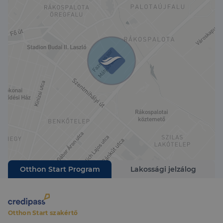
vevők számára fontos információk hamarosan
rendelkezésre állnak.
Megtekintéssel és további kérdésekkel
kapcsolatban várom hívását!
Otthon Start Program
Lakossági jelzálog
Otthon Start szakértő