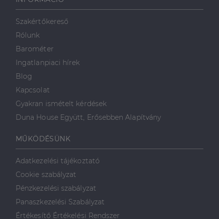
weboldalt, és
minden olyan
reklámról,
Szakértőkereső
amelyet a
végfelhasználó
Rólunk
láthatott,
mielőtt
Barométer
meglátogatta
az említett
Ingatlanpiaci hírek
weboldalt.
Blog
Kapcsolat
Gyakran ismételt kérdések
Duna House Együtt, Erősebben Alapítvány
MŰKÖDÉSÜNK
Adatkezelési tájékoztató
Cookie szabályzat
Pénzkezelési szabályzat
Panaszkezelési Szabályzat
Értékesítő Értékelési Rendszer