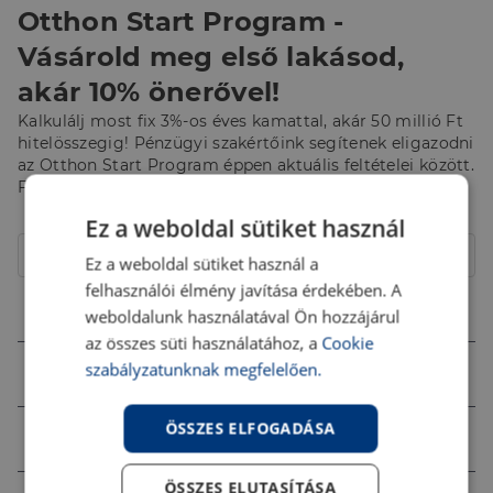
Otthon Start Program -
Vásárold meg első lakásod,
akár 10% önerővel!
Kalkulálj most fix 3%-os éves kamattal, akár 50 millió Ft
hitelösszegig! Pénzügyi szakértőink segítenek eligazodni
az Otthon Start Program éppen aktuális feltételei között.
Fordulj hozzájuk bizalommal!
Ez a weboldal sütiket használ
Hitelcél
Lakóház
Ez a weboldal sütiket használ a
felhasználói élmény javítása érdekében. A
Összeg (Ft)
weboldalunk használatával Ön hozzájárul
az összes süti használatához, a
Cookie
szabályzatunknak megfelelően.
Futamidő
ÖSSZES ELFOGADÁSA
Jövedelem (Ft)
ÖSSZES ELUTASÍTÁSA