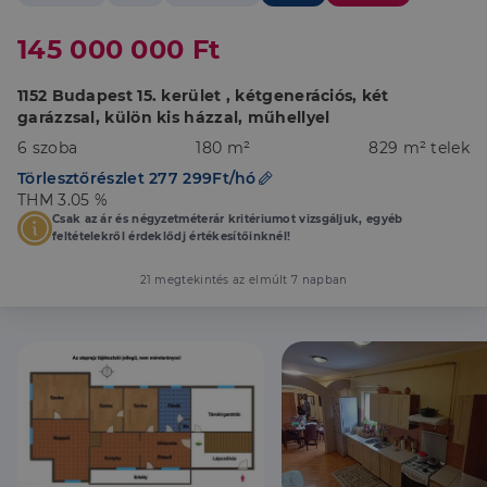
145 000 000 Ft
1152 Budapest 15. kerület , kétgenerációs, két
garázzsal, külön kis házzal, műhellyel
6 szoba
180 m²
829 m² telek
Törlesztőrészlet 277 299Ft/hó
THM 3.05 %
Csak az ár és négyzetméterár kritériumot vizsgáljuk, egyéb
feltételekről érdeklődj értékesítőinknél!
21 megtekintés az elmúlt 7 napban