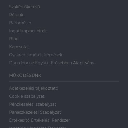
minden olyan
reklámról,
Szakértőkereső
amelyet a
végfelhasználó
Rólunk
láthatott,
mielőtt
Barométer
meglátogatta
az említett
Ingatlanpiaci hírek
weboldalt.
Blog
Kapcsolat
Gyakran ismételt kérdések
Duna House Együtt, Erősebben Alapítvány
MŰKÖDÉSÜNK
Adatkezelési tájékoztató
Cookie szabályzat
Pénzkezelési szabályzat
Panaszkezelési Szabályzat
Értékesítő Értékelési Rendszer