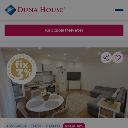
Kapcsolatfelvétel
HZ059069
Eladó
Házrész
Prémium