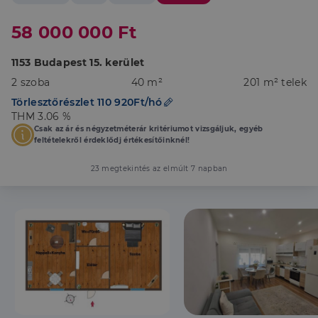
58 000 000 Ft
1153 Budapest 15. kerület
2 szoba
40 m²
201 m² telek
Törlesztőrészlet 110 920Ft/hó
THM 3.06 %
Csak az ár és négyzetméterár kritériumot vizsgáljuk, egyéb
feltételekről érdeklődj értékesítőinknél!
23 megtekintés az elmúlt 7 napban