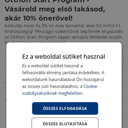
Vásárold meg első lakásod,
akár 10% önerővel!
Kalkulálj most fix 3%-os éves kamattal, akár 50 millió Ft
hitelösszegig! Pénzügyi szakértőink segítenek eligazodni
az Otthon Start Program éppen aktuális feltételei között.
Fordulj hozzájuk bizalommal!
Hitelcél
Ez a weboldal sütiket használ
Lakóház
Ez a weboldal sütiket használ a
felhasználói élmény javítása érdekében. A
Összeg (Ft)
weboldalunk használatával Ön hozzájárul
az összes süti használatához, a
Cookie
Futamidő
szabályzatunknak megfelelően.
Jövedelem (Ft)
ÖSSZES ELFOGADÁSA
ÖSSZES ELUTASÍTÁSA
Ingatlan értéke (Ft)