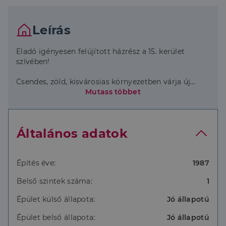
Leírás
Eladó igényesen felújított házrész a 15. kerület
szívében!
Csendes, zöld, kisvárosias környezetben várja új
tulajdonosát ez a teljeskörűen felújított, napfényes
Mutass többet
házrész egy kb 200 m²-es telken.
Főbb jellemzők:
Általános adatok
Teljes víz- és villanyvezeték csere,
mennyezetszigetelés
Építés éve:
1987
Melegvizes padlófűtés Ariston rendszerrel modern
Belső szintek száma:
1
és energiatakarékos megoldás
Épület külső állapota:
Jó állapotú
Amerikai konyhás nappali, kertre néző ablakkal,
világos, barátságos tér
Épület belső állapota:
Jó állapotú