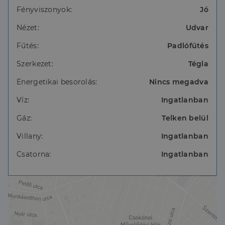
Tágas hálószoba, modern fürdő-WC
Fényviszonyok:
Jó
Gázvezeték a ház oldalán, igény szerint könnyen
Nézet:
Udvar
bevezethető
Fűtés:
Padlófűtés
Terasz kialakítása az új tulajdonos elképzeléseire vár
Szerkezet:
Tégla
A házrész hangulata és a környék nyugalma igazi
Energetikai besorolás:
Nincs megadva
kisvárosi életérzést kínál, miközben minden fontos
szolgáltatás elérhető közelségben van.
Víz:
Ingatlanban
Gáz:
Telken belül
Villany:
Ingatlanban
Csatorna:
Ingatlanban