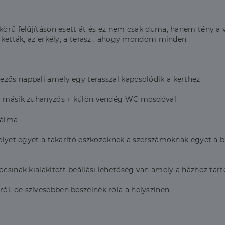
örű felújításon esett át és ez nem csak duma, hanem tény a vill
arketták, az erkély, a terasz , ahogy mondom minden.
ezős nappali amely egy terasszal kapcsolódik a kerthez
s a másik zuhanyzós + külön vendég WC mosdóval
 álma
óhelyet egyet a takarító eszközöknek a szerszámoknak egyet a 
ocsinak kialakított beállási lehetőség van amely a házhoz tart
l, de szívesebben beszélnék róla a helyszínen.