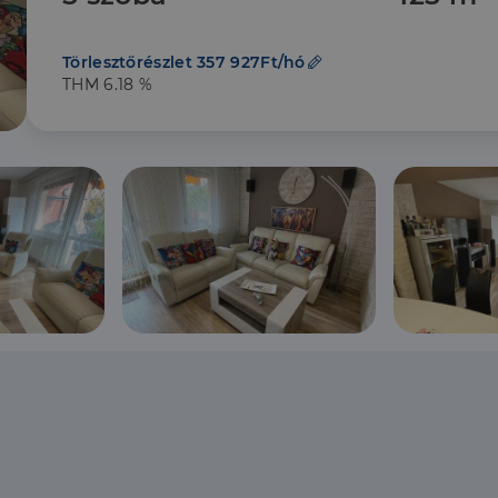
Törlesztőrészlet 357 927Ft/hó
THM 6.18 %