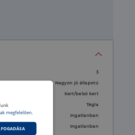
3
Nagyon jó állapotú
Kert/belső kert
Tégla
lunk
ak megfelelően.
Ingatlanban
Ingatlanban
ELFOGADÁSA