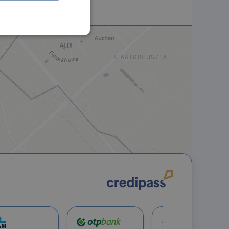
nkcionalitás
jelentkezést és a
hoz való
a a látogatói cookie-
 hogy a Cookie-