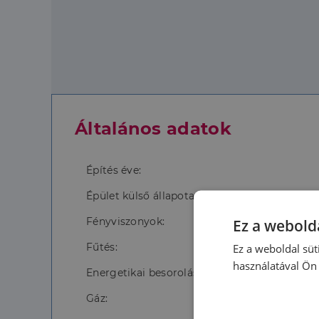
Általános adatok
Építés éve:
Épület külső állapota:
Fényviszonyok:
Ez a webolda
Fűtés:
Ez a weboldal süt
használatával Ön 
Energetikai besorolás:
Gáz: