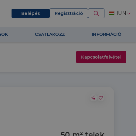
HUN
Belépés
Regisztráció
SOK
CSATLAKOZZ
INFORMÁCIÓ
Kapcsolatfelvétel
50 m² telek