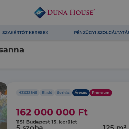
SZAKÉRTŐT KERESEK
PÉNZÜGYI SZOLGÁLTATÁ
zsanna
HZ032845
Eladó
Sorház
Áresés
Prémium
162 000 000 Ft
1151 Budapest 15. kerület
5 szoba
125 m²