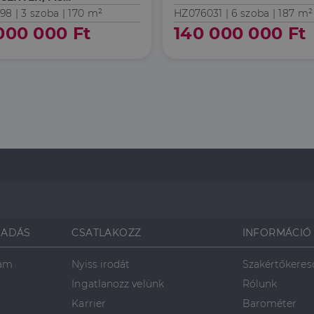
ÉBEN!
98 |
3 szoba
| 170 m²
HZ076031 |
6 szoba
| 187 m²
000 000 Ft
140 000 000 Ft
SADÁS
CSATLAKOZZ
INFORMÁCIÓ
ram
Nyiss irodát
Szakértőkeres
Ingatlanozz velünk
Rólunk
Karrier
Barométer