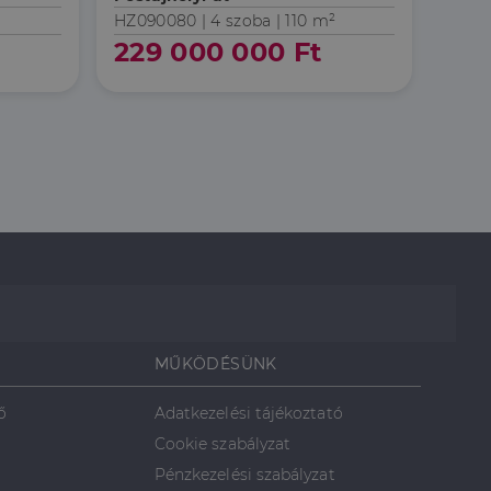
HZ090080 |
4 szoba
| 110 m²
HZ04
229 000 000 Ft
109
MŰKÖDÉSÜNK
ő
Adatkezelési tájékoztató
Cookie szabályzat
Pénzkezelési szabályzat