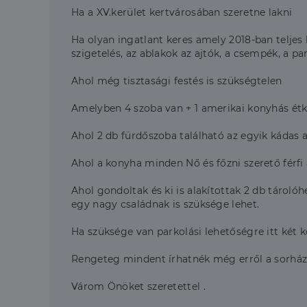
Ha a XV.kerület kertvárosában szeretne lakni
Ha olyan ingatlant keres amely 2018-ban teljes k
szigetelés, az ablakok az ajtók, a csempék, a p
Ahol még tisztasági festés is szükségtelen
Amelyben 4 szoba van + 1 amerikai konyhás étk
Ahol 2 db fürdőszoba található az egyik káda
Ahol a konyha minden Nő és főzni szerető férfi
Ahol gondoltak és ki is alakítottak 2 db tárol
egy nagy családnak is szüksége lehet.
Ha szüksége van parkolási lehetőségre itt két k
Rengeteg mindent írhatnék még erről a sorházró
Várom Önöket szeretettel .