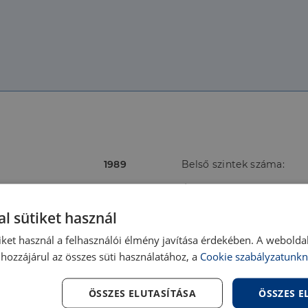
1989
Belső szintek száma:
Nagyon jó állapotú
Épület belső állapota:
Napfényes
Nézet:
l sütiket használ
Gáz cirkó
Szerkezet:
iket használ a felhasználói élmény javítása érdekében. A webolda
hozzájárul az összes süti használatához, a
Cookie szabályzatunkn
Nincs megadva
Víz:
Ingatlanban
Villany:
ÖSSZES ELUTASÍTÁSA
ÖSSZES 