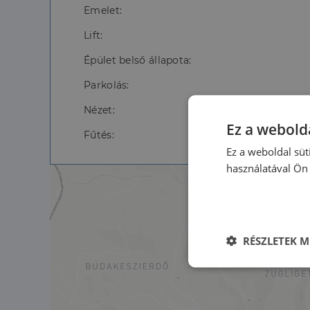
Emelet:
Lift:
Épület belső állapota:
Parkolás:
Nézet:
Ez a webolda
Fűtés:
Ez a weboldal süt
használatával Ön 
RÉSZLETEK M
Elengedhetet
szüksége