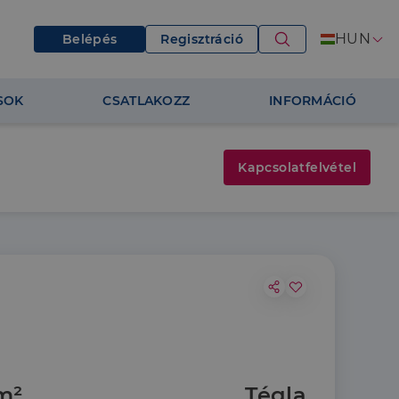
HUN
Belépés
Regisztráció
SOK
CSATLAKOZZ
INFORMÁCIÓ
Kapcsolatfelvétel
m²
Tégla