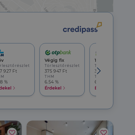
jelentkezést és a
év
Végig fix
10 év
rlesztőrészlet
Törlesztőrészlet
Törlesztőrészlet
hoz való
7 927 Ft
375 947 Ft
369 482 Ft
HM
THM
THM
18 %
6.54 %
6.68 %
a a látogatói cookie-
dekel
Érdekel
Érdekel
 hogy a Cookie-
áit, hogy a tárolt
állapotának