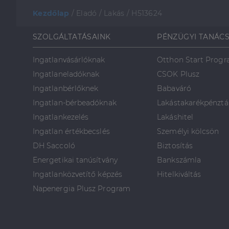
Kezdőlap
/
Eladó
/
Lakás
/
H513624
SZOLGÁLTATÁSAINK
PÉNZÜGYI TANÁC
Ingatlanvásárlóknak
Otthon Start Prog
Ingatlaneladóknak
CSOK Plusz
Ingatlanbérlőknek
Babaváró
Ingatlan-bérbeadóknak
Lakástakarékpénztá
Ingatlankezelés
Lakáshitel
Ingatlan értékbecslés
Személyi kölcsön
DH Saccoló
Biztosítás
Energetikai tanúsítvány
Bankszámla
Ingatlanközvetítő képzés
Hitelkiváltás
Napenergia Plusz Program