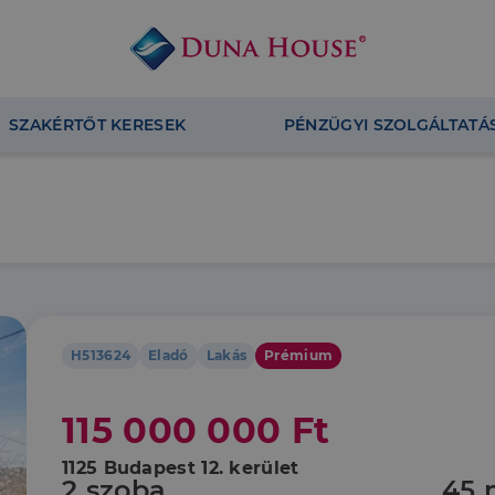
SZAKÉRTŐT KERESEK
PÉNZÜGYI SZOLGÁLTATÁ
H513624
Eladó
Lakás
Prémium
115 000 000 Ft
1125 Budapest 12. kerület
2 szoba
45 