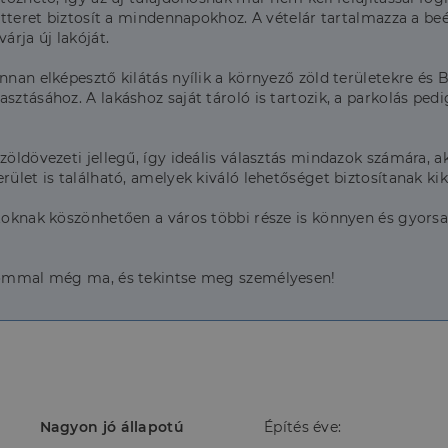
letteret biztosít a mindennapokhoz. A vételár tartalmazza a beé
árja új lakóját.
nan elképesztő kilátás nyílik a környező zöld területekre és Bu
asztásához. A lakáshoz saját tároló is tartozik, a parkolás p
zöldövezeti jellegű, így ideális választás mindazok számára, 
erület is található, amelyek kiváló lehetőséget biztosítanak k
atoknak köszönhetően a város többi része is könnyen és gyors
alommal még ma, és tekintse meg személyesen!
Nagyon jó állapotú
Építés éve: