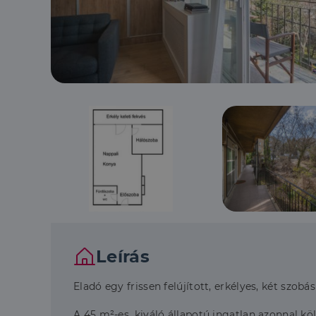
Leírás
Eladó egy frissen felújított, erkélyes, két szob
A 45 m²-es, kiváló állapotú ingatlan azonnal kö