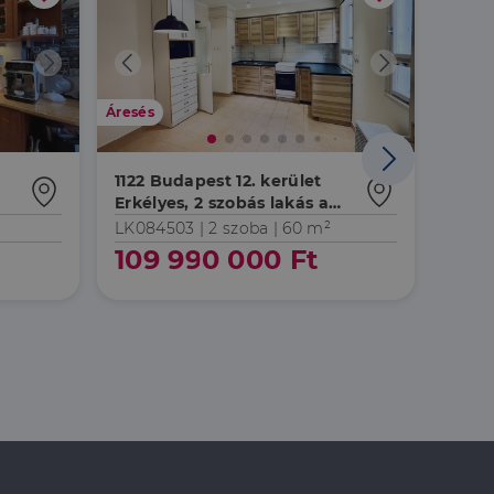
rról, hogy a
lámról, amelyet a
sítja a weboldal
lt.
 tartalmának
z - amely jelentős
Áresés
lgáltatáshoz. Ez a
életlenszerűen
t például valós
webhely minden
átogatói,
1122 Budapest 12. kerület
1125 
rról, hogy a
Erkélyes, 2 szobás lakás a
Zsibó
lámról, amelyet a
Kissvábhegyen Eladó
lt.
LK084503 |
2 szoba
| 60 m²
LK05
109 990 000 Ft
120