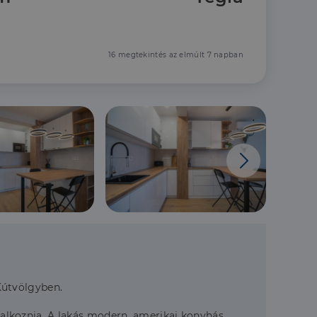
16 megtekintés az elmúlt 7 napban
 Kútvölgyben.
glalkoznia. A lakás modern, amerikai konyhás