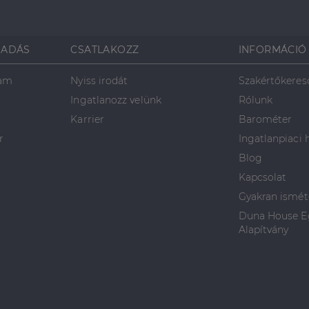
SADÁS
CSATLAKOZZ
INFORMÁCIÓ
ram
Nyiss irodát
Szakértőkeres
Ingatlanozz velünk
Rólunk
Karrier
Barométer
r
Ingatlanpiaci 
Blog
Kapcsolat
Gyakran ismét
Duna House Eg
Alapítvány