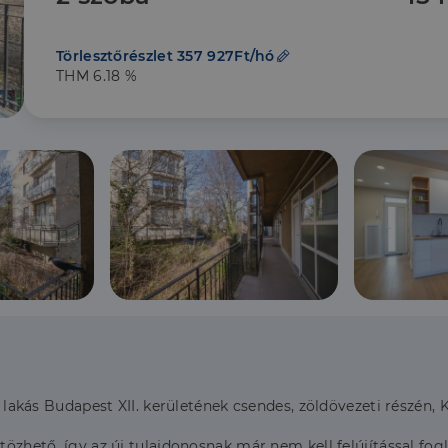
Törlesztőrészlet 357 927Ft/hó
THM 6.18 %
ás lakás Budapest XII. kerületének csendes, zöldövezeti részén,
ltözhető, így az új tulajdonosnak már nem kell felújítással fo