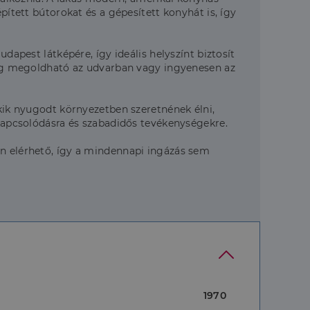
pített bútorokat és a gépesített konyhát is, így
dapest látképére, így ideális helyszínt biztosít
edig megoldható az udvarban vagy ingyenesen az
akik nyugodt környezetben szeretnének élni,
ikapcsolódásra és szabadidős tevékenységekre.
an elérhető, így a mindennapi ingázás sem
1970