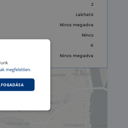
2
Lakható
Nincs megadva
Nincs
K
Nincs megadva
lunk
ak megfelelően.
ELFOGADÁSA
nkcionalitás