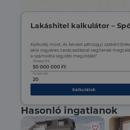
Lakáshitel kalkulátor – Spó
Az elengedhetetlenül 
fiókkezelést. A webo
Kalkulálj most, és keresd pénzügyi szakértőinke
akik ingyenes tanácsadással segítenek megtalá
Név
a számodra legjobb megoldást!
Összeg (Ft)
li_gc
Futamidő
CookieScriptConse
Kalkulálok
Hasonló ingatlanok
Szolgáltató
Név
Domain
Név
Szolgált
Név
_lang
dh.hu
Domain
_ga_F4MKCEZ8P5