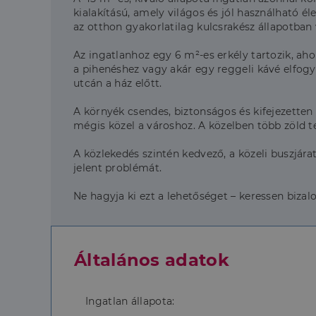
kialakítású, amely világos és jól használható é
az otthon gyakorlatilag kulcsrakész állapotban v
Az ingatlanhoz egy 6 m²-es erkély tartozik, ahon
a pihenéshez vagy akár egy reggeli kávé elfogy
utcán a ház előtt.
A környék csendes, biztonságos és kifejezetten 
mégis közel a városhoz. A közelben több zöld t
A közlekedés szintén kedvező, a közeli buszjár
jelent problémát.
Ne hagyja ki ezt a lehetőséget – keressen biz
Általános adatok
Ingatlan állapota: