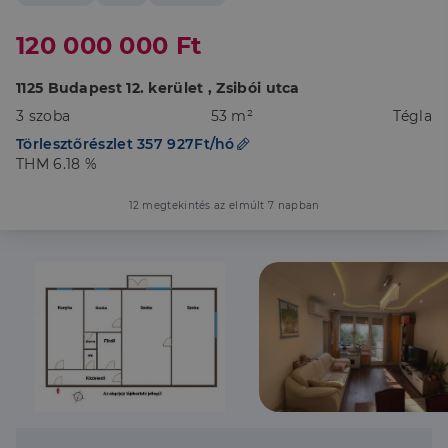
120 000 000 Ft
1125 Budapest 12. kerület , Zsibói utca
3 szoba
53 m²
Tégla
Törlesztőrészlet 357 927Ft/hó
THM 6.18 %
12 megtekintés az elmúlt 7 napban