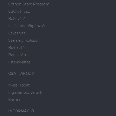
első féltől származó
hogyan
Corporation
weboldalt.
Otthon Start Program
süti, amely biztosítja
használja a
.linkedin.com
a weboldal megfelel
weboldalt, és
CSOK Plusz
működését.
minden olyan
reklámról,
Babaváró
_ga
1 év 1
amelyet a
Ez a cookie-név
Google LLC
hónap
végfelhasználó
társítva van a Googl
.dh.hu
Lakástakarékpénztár
láthatott,
Universal Analytics-
mielőtt
hez - amely jelentős
Lakáshitel
meglátogatta
frissítés a Google
az említett
által leggyakrabban
Személyi kölcsön
weboldalt.
használt elemzési
szolgáltatáshoz. Ez a
Biztosítás
süti az egyedi
bcookie
1 év
Ez egy
Microsoft
felhasználók
Microsoft MSN
Corporation
Bankszámla
megkülönböztetésér
első féltől
.linkedin.com
szolgál,
származó
Hitelkiváltás
véletlenszerűen
sütik, amely a
generált szám
weboldal
hozzárendelésével
tartalmának
CSATLAKOZZ
kliens azonosítóként
közösségi
A webhely minden
médián
oldalkérésében
keresztül
szerepel, és a
történő
Nyiss irodát
webhely-elemzési
megosztására
jelentések látogatói,
szolgál.
Ingatlanozz velünk
munkamenet- és
kampányadatainak
_fbp
2
A Facebook
Karrier
Meta Platform
kiszámítására szolgál
hónap
egy sor olyan
Inc.
4 hét
reklámtermék
.dh.hu
szállítására
INFORMÁCIÓ
használja,