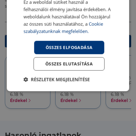
ingyenes tanácsadással segítenek megtalálni a
Ez a weboldal sütiket használ a
számodra legjobb megoldást!
felhasználói élmény javítása érdekében. A
Összeg (Ft)
weboldalunk használatával Ön hozzájárul
az összes süti használatához, a
Cookie
Futamidő
szabályzatunknak megfelelően.
Kalkulálok
ÖSSZES ELFOGADÁSA
ÖSSZES ELUTASÍTÁSA
10 év
10 év
5 év
Törlesztőrészlet
Törlesztőrészlet
Törlesztőré
RÉSZLETEK MEGJELENÍTÉSE
386 626 Ft
357 927 Ft
357 927 Ft
THM
THM
THM
Elengedhetetlenül
Teljesítmény
6.18 %
6.18 %
6.18 %
szükséges
Érdekel
Érdekel
Érdekel
Célzás
Funkcionalitás
Hasonló ingatlanok