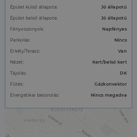
Közvetlen közelben minden megtalálható, ami a
Épület külső állapota:
Jó állapotú
mindennapokat kényelmessé teszi: iskolák
Épület belső állapota:
Jó állapotú
(önkormányzati és nemzetközi), bevásárlási
lehetőségek, tömegközlekedés.
Fényviszonyok:
Napfényes
Ez a lakás ideális választás lehet családoknak, akik
Parkolás:
Nincs
tágas, világos otthont keresnek zöld környezetben,
mégis közel a város lüktetéséhez.
Erkély/Terasz:
Van
Nézet:
Kert/belső kert
Tájolás:
DK
Fűtés:
Gázkonvektor
Energetikai besorolás:
Nincs megadva