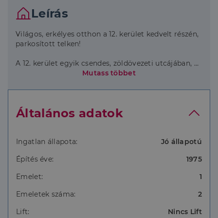
Leírás
Világos, erkélyes otthon a 12. kerület kedvelt részén,
parkosított telken!
A 12. kerület egyik csendes, zöldövezeti utcájában, a
Zsibói utcában eladó egy első emeleti, 3 különnyíló
Mutass többet
szobás, erkélyes lakás.
Elrendezés: kiváló alaprajz, három különnyíló szoba
Általános adatok
Fényviszonyok: nagy ablakainak és kedvező
tájolásának köszönhetően rendkívül világos,
benapozott otthon
Ingatlan állapota:
Jó állapotú
Építés éve:
1975
Állapot: jó állapotú, rendezett társasház parkosított
telken, gondozott környezettel és jó
Emelet:
1
lakóközösséggel
Emeletek száma:
2
Környezet: nyugodt, családbarát hangulat, sok zöld,
játszóterek a közelben
Lift:
Nincs Lift