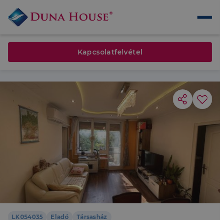
Kapcsolatfelvétel
LK054035
Eladó
Társasház