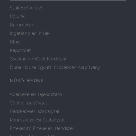
mint például
valós idejű
Szakértőkereső
ajánlattétel
harmadik fél
Rólunk
hirdetőitől
Barométer
_gcl_au
2
Ezt a cookie-t
Google LLC
hónap
a Doubleclick
.dh.hu
Ingatlanpiaci hírek
4 hét
állítja be, és
információkat
Blog
szolgáltat
arról, hogy a
Kapcsolat
végfelhasználó
hogyan
Gyakran ismételt kérdések
használja a
weboldalt, és
Duna House Együtt, Erősebben Alapítvány
minden olyan
reklámról,
amelyet a
MŰKÖDÉSÜNK
végfelhasználó
láthatott,
mielőtt
Adatkezelési tájékoztató
meglátogatta
az említett
Cookie szabályzat
weboldalt.
Pénzkezelési szabályzat
Panaszkezelési Szabályzat
Értékesítő Értékelési Rendszer