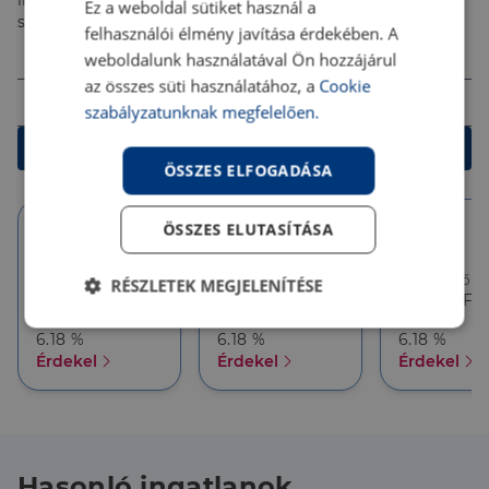
ingyenes tanácsadással segítenek megtalálni a
Ez a weboldal sütiket használ a
számodra legjobb megoldást!
felhasználói élmény javítása érdekében. A
Összeg (Ft)
weboldalunk használatával Ön hozzájárul
az összes süti használatához, a
Cookie
Futamidő
szabályzatunknak megfelelően.
Kalkulálok
ÖSSZES ELFOGADÁSA
ÖSSZES ELUTASÍTÁSA
10 év
10 év
5 év
Törlesztőrészlet
Törlesztőrészlet
Törlesztőré
RÉSZLETEK MEGJELENÍTÉSE
386 626 Ft
357 927 Ft
357 927 Ft
THM
THM
THM
Elengedhetetlenül
Teljesítmény
6.18 %
6.18 %
6.18 %
szükséges
Érdekel
Érdekel
Érdekel
Célzás
Funkcionalitás
Hasonló ingatlanok