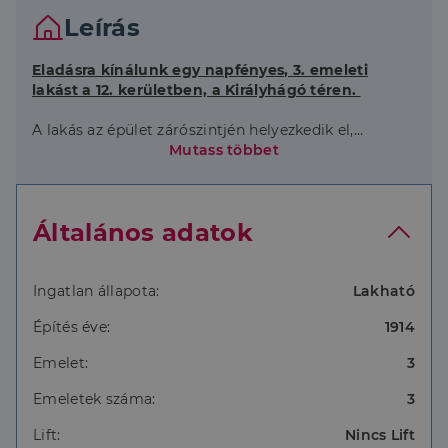
Leírás
Eladásra kínálunk egy napfényes, 3. emeleti
lakást a 12. kerületben, a Királyhágó téren.
A lakás az épület zárószintjén helyezkedik el,
hasznos alapterülete 75 m2.
Mutass többet
Helyiségeket tekintve jelenleg kialakításra került 2
szoba, konyha kamrával, fürdő WC-vel és közlekedő.
2017-ben nyílászárói műanyagra való cseréje
Általános adatok
megtörtént, villanyhálózat, fürdőszoba és a konyha
felújításra kerültek.
Fűtését gázcirkó látja el radiátor hőleadókon
keresztül + az egyik szobában felhelyezésre került
Ingatlan állapota:
Lakható
egy hűtő-fűtő klíma is.
Építés éve:
1914
A lakás egyedi villany, víz és gázórával rendelkezik.
Emelet:
3
A társasház külső homlokzata 2025-ben felújításra
került, a belső homlokzat felújítása is a tervek között
Emeletek száma:
3
szerepel.
Lift:
Nincs Lift