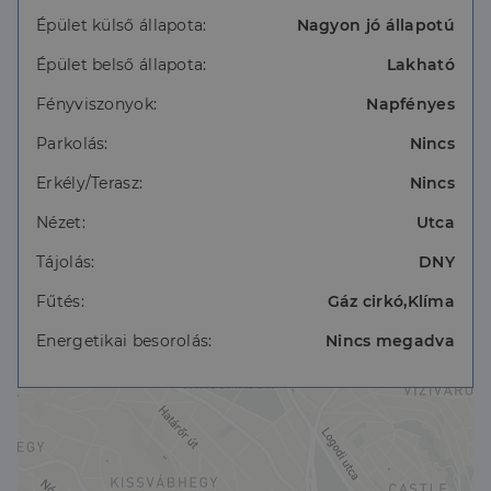
Az ingatlan per, teher és igénymentes, rövid időn
belül birtokbavehető.
Épület külső állapota:
Nagyon jó állapotú
Épület belső állapota:
Lakható
Ajánlatom megfelelne az elvárásainak, de nem
rendelkezik a kiválasztott ingatlan teljes
Fényviszonyok:
Napfényes
vételárával?
A Credipass kollégáia kötelezettség nélkül állnak
Parkolás:
Nincs
rendelkezésére.
Hiteltanácsadónk DÍJMENTES.
Erkély/Terasz:
Nincs
Nézet:
Utca
Tájolás:
DNY
Fűtés:
Gáz cirkó,Klíma
Energetikai besorolás:
Nincs megadva