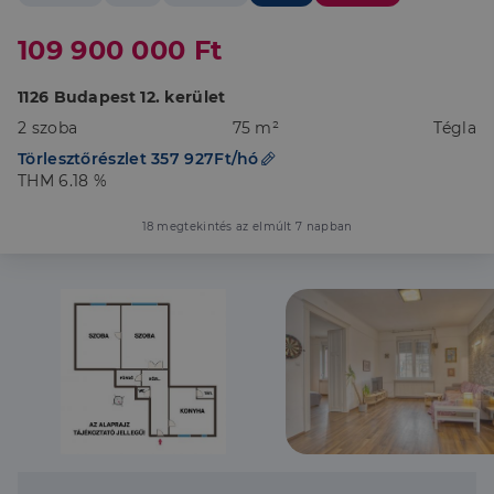
109 900 000 Ft
1126 Budapest 12. kerület
2 szoba
75 m²
Tégla
Törlesztőrészlet 357 927Ft/hó
THM 6.18 %
18 megtekintés az elmúlt 7 napban