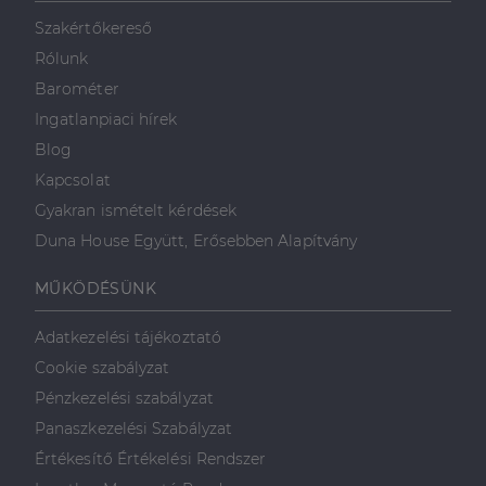
mint például
valós idejű
Szakértőkereső
ajánlattétel
harmadik fél
Rólunk
hirdetőitől
Barométer
_gcl_au
2
Ezt a cookie-t
Google LLC
hónap
a Doubleclick
.dh.hu
Ingatlanpiaci hírek
4 hét
állítja be, és
információkat
Blog
szolgáltat
arról, hogy a
Kapcsolat
végfelhasználó
hogyan
Gyakran ismételt kérdések
használja a
weboldalt, és
Duna House Együtt, Erősebben Alapítvány
minden olyan
reklámról,
amelyet a
MŰKÖDÉSÜNK
végfelhasználó
láthatott,
mielőtt
Adatkezelési tájékoztató
meglátogatta
az említett
Cookie szabályzat
weboldalt.
Pénzkezelési szabályzat
Panaszkezelési Szabályzat
Értékesítő Értékelési Rendszer