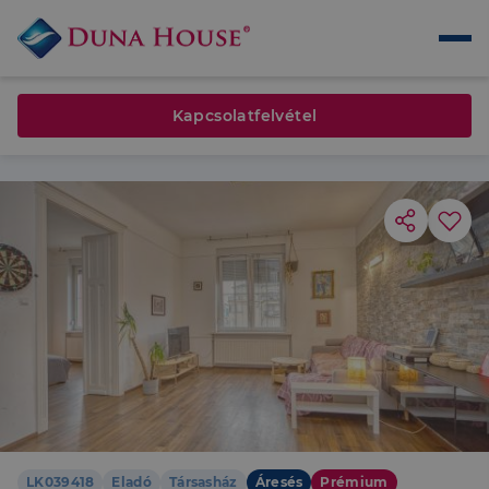
Kapcsolatfelvétel
LK039418
Eladó
Társasház
Áresés
Prémium