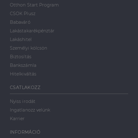
első féltől származó
hogyan
Corporation
weboldalt.
Otthon Start Program
süti, amely biztosítja
használja a
.linkedin.com
a weboldal megfelel
weboldalt, és
CSOK Plusz
működését.
minden olyan
reklámról,
Babaváró
_ga
1 év 1
amelyet a
Ez a cookie-név
Google LLC
hónap
végfelhasználó
társítva van a Googl
.dh.hu
Lakástakarékpénztár
láthatott,
Universal Analytics-
mielőtt
hez - amely jelentős
Lakáshitel
meglátogatta
frissítés a Google
az említett
által leggyakrabban
Személyi kölcsön
weboldalt.
használt elemzési
szolgáltatáshoz. Ez a
Biztosítás
süti az egyedi
bcookie
1 év
Ez egy
Microsoft
felhasználók
Microsoft MSN
Corporation
Bankszámla
megkülönböztetésér
első féltől
.linkedin.com
szolgál,
származó
Hitelkiváltás
véletlenszerűen
sütik, amely a
generált szám
weboldal
hozzárendelésével
tartalmának
CSATLAKOZZ
kliens azonosítóként
közösségi
A webhely minden
médián
oldalkérésében
keresztül
szerepel, és a
történő
Nyiss irodát
webhely-elemzési
megosztására
jelentések látogatói,
szolgál.
Ingatlanozz velünk
munkamenet- és
kampányadatainak
_fbp
2
A Facebook
Karrier
Meta Platform
kiszámítására szolgál
hónap
egy sor olyan
Inc.
4 hét
reklámtermék
.dh.hu
szállítására
INFORMÁCIÓ
használja,