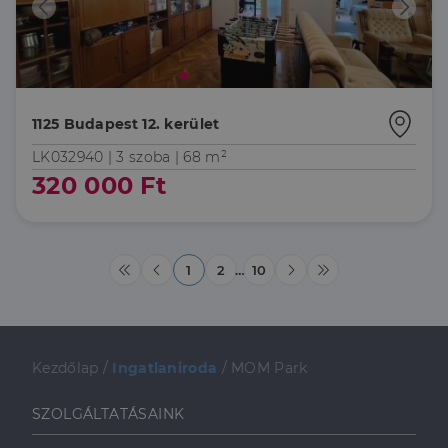
láthatott,
mielőtt
meglátogatta
az említett
weboldalt.
1125 Budapest 12. kerület
LK032940 |
3 szoba
| 68 m²
320 000 Ft
1
2
…
10
Kezdőlap
/
Ingatlaniroda
/
MOM Park
SZOLGÁLTATÁSAINK