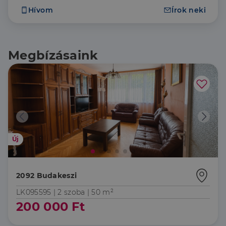
Hívom
Írok neki
Megbízásaink
Új
2092 Budakeszi
LK095595 |
2 szoba
| 50 m²
200 000 Ft