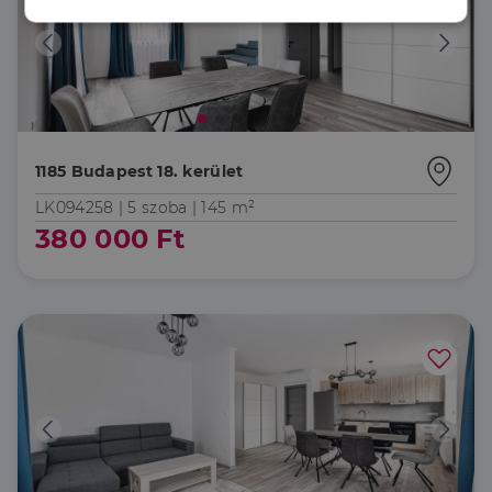
Elengedhetetlenül
Teljesítmény
szükséges
Célzás
Funkcionalitás
1185 Budapest 18. kerület
LK094258 |
5 szoba
| 145 m²
380 000 Ft
Elengedhetetlenül szükséges
Teljesítmény
Célzás
Funkcionalitás
Az elengedhetetlenül szükséges sütik lehetővé teszik
a webhely alapvető funkcióit, például a felhasználói
bejelentkezést és a fiókkezelést. A weboldal nem
használható megfelelően az elengedhetetlenül
szükséges sütik nélkül.
Szolgáltató
/
Név
Lejárat
Leírás
Domain