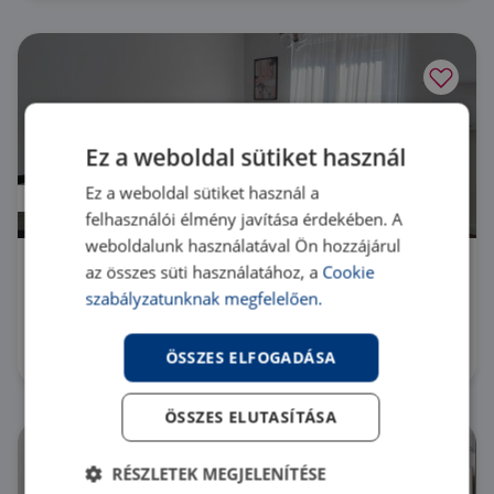
Ez a weboldal sütiket használ
Ez a weboldal sütiket használ a
Áresés
felhasználói élmény javítása érdekében. A
weboldalunk használatával Ön hozzájárul
az összes süti használatához, a
Cookie
1122 Budapest 12. kerület Maros utca
szabályzatunknak megfelelően.
LK068417 |
3 szoba
| 60 m²
385 000 Ft
ÖSSZES ELFOGADÁSA
ÖSSZES ELUTASÍTÁSA
RÉSZLETEK MEGJELENÍTÉSE