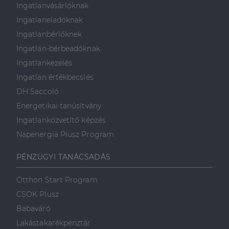
Ingatlanvásárlóknak
Ingatlaneladóknak
Ingatlanbérlőknek
Ingatlan-bérbeadóknak
Ingatlankezelés
Ingatlan értékbecslés
DH Saccoló
Energetikai tanúsítvány
Ingatlanközvetítő képzés
Napenergia Plusz Program
PÉNZÜGYI TANÁCSADÁS
Otthon Start Program
CSOK Plusz
Babaváró
Lakástakarékpénztár