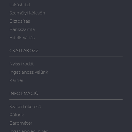
Lakáshitel
Személyi kölcsön
Biztosítás
Bankszámla
Hitelkiváltás
CSATLAKOZZ
Nyiss irodát
Ingatlanozz velünk
Karrier
INFORMÁCIÓ
Szakértőkereső
Rólunk
Barométer
Ingatlanpiaci hírek