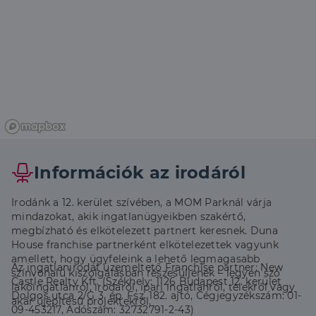
Információk az irodáról
Irodánk a 12. kerület szívében, a MOM Parknál várja
mindazokat, akik ingatlanügyeikben szakértő,
megbízható és elkötelezett partnert keresnek. Duna
House franchise partnerként elkötelezettek vagyunk
amellett, hogy ügyfeleink a lehető legmagasabb
Az ingatlanirodát üzemeltető Franchise partner: New
színvonalú kiszolgálásban részesüljenek – legyen szó
Castle Realty Kft. (Székhely: 1126 Budapest 12. kerület
lakóingatlanról, irodáról, ipari ingatlanról, telekről vagy
Dolgos utca 2/G 3. ép. Fsz. 182. ajtó, Cégjegyzékszám: 01-
akár újépítésű projektekről.
09-453217, Adószám: 32732791-2-43)