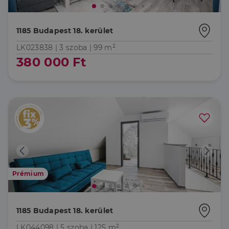
li_gc
5
A cookie-k nem
LinkedIn
hónap
alapvető célokra
Corporation
4 hét
történő
.linkedin.com
felhasználásához
1185 Budapest 18. kerület
való
hozzájárulás
LK023838 |
3 szoba
| 99 m²
tárolására
szolgál
380 000 Ft
CookieScriptConsent
2
Ezt a cookie-t a
CookieScript
hónap
Cookie-
dh.hu
4 hét
Script.com
szolgáltatás
használja a
látogatói cookie-
k beleegyezési
beállításainak
emlékezésére.
Szükséges, hogy
Google
a Cookie-
Privacy Policy
Script.com
cookie banner
megfelelően
működjön.
Prémium
1185 Budapest 18. kerület
Szolgáltató
Név
Lejárat
Leírás
LK044098 |
5 szoba
| 125 m²
/
Domain