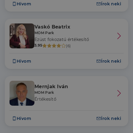
Hívom
Írok neki
Vaskó Beatrix
MOM Park
Ezüst fokozatú értékesítő
3.95
(6)
Hívom
Írok neki
Mernjak Iván
MOM Park
Értékesítő
Hívom
Írok neki