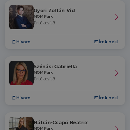
Győri Zoltán Vid
MOM Park
Értékesítő
Hívom
Írok neki
Szénási Gabriella
MOM Park
Értékesítő
Hívom
Írok neki
Nátrán-Csapó Beatrix
MOM Park