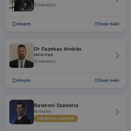
Értékesítő
Hívom
Írok neki
Dr Fazekas András
MOM Park
Értékesítő
Hívom
Írok neki
Balatoni Szabolcs
Budapest
Lakáshitel szakértő