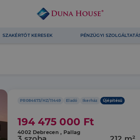
SZAKÉRTŐT KERESEK
PÉNZÜGYI SZOLGÁLTATÁ
PR084673/HZ/11449
Eladó
Ikerház
Újépítésű
194 475 000 Ft
4002 Debrecen , Pallag
3 szoba
212 m²