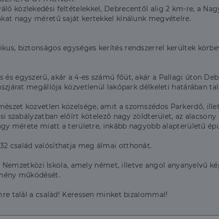
váló közlekedési feltételekkel, Debrecentől alig 2 km-re, a 
zakat nagy méretű saját kertekkel kínálunk megvételre.
ikus, biztonságos egységes kerítés rendszerrel kerültek körb
rs és egyszerű, akár a 4-es számú főút, akár a Pallagi úton 
uszjárat megállója közvetlenül lakópark délkeleti határában tal
mészet közvetlen közelsége, amit a szomszédos Parkerdő, illet
ési szabályzatban előírt kötelező nagy zöldterület, az alacsony
 nagy mérete miatt a területre, inkább nagyobb alapterületű ép
32 család valósíthatja meg álmai otthonát.
zetközi Iskola, amely német, illetve angol anyanyelvű képzés
ézmény működését.
emre talál a család! Keressen minket bizalommal!