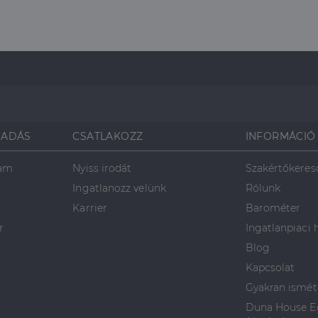
SADÁS
CSATLAKOZZ
INFORMÁCIÓ
ram
Nyiss irodát
Szakértőkeres
Ingatlanozz velünk
Rólunk
Karrier
Barométer
r
Ingatlanpiaci 
Blog
Kapcsolat
Gyakran ismét
Duna House Eg