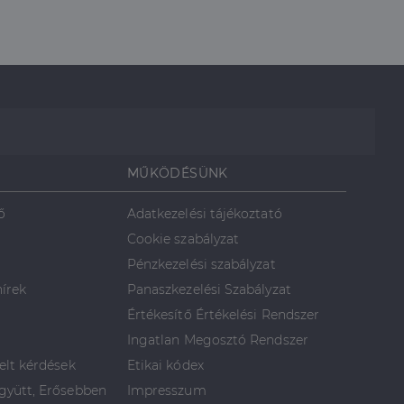
MŰKÖDÉSÜNK
ő
Adatkezelési tájékoztató
Cookie szabályzat
Pénzkezelési szabályzat
hírek
Panaszkezelési Szabályzat
Értékesítő Értékelési Rendszer
Ingatlan Megosztó Rendszer
elt kérdések
Etikai kódex
yütt, Erősebben
Impresszum