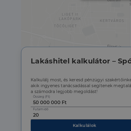
Elengedhetet
szüksége
Az elengedhetetlenül 
Lakáshitel kalkulátor – Spó
fiókkezelést. A webo
Név
Kalkulálj most, és keresd pénzügyi szakértőinke
li_gc
akik ingyenes tanácsadással segítenek megtalá
a számodra legjobb megoldást!
Összeg (Ft)
CookieScriptConse
Futamidő
Kalkulálok
Szolgáltató
Név