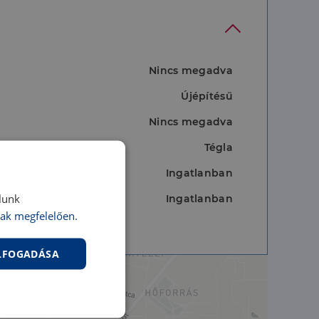
Nincs megadva
Újépítésű
Nincs megadva
Tégla
Ingatlanban
lunk
Ingatlanban
ak megfelelően.
ELFOGADÁSA