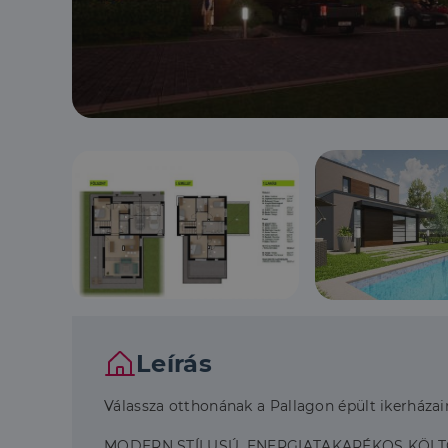
Leírás
Válassza otthonának a Pallagon épült ikerházai
MODERN STÍLUSÚ, ENERGIATAKARÉKOS KÖL