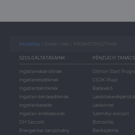
Kezdőlap
/
Eladó
/
Ház
/
PR084673/HZ/11449
SZOLGÁLTATÁSAINK
PÉNZÜGYI TANÁC
Ingatlanvásárlóknak
Otthon Start Prog
Ingatlaneladóknak
CSOK Plusz
Ingatlanbérlőknek
Babaváró
Ingatlan-bérbeadóknak
Lakástakarékpénztá
Ingatlankezelés
Lakáshitel
Ingatlan értékbecslés
Személyi kölcsön
DH Saccoló
Biztosítás
Energetikai tanúsítvány
Bankszámla