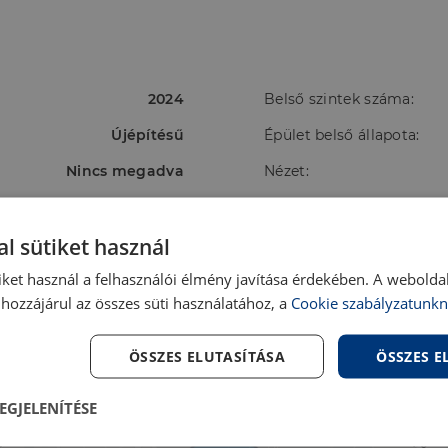
2024
Belső szintek száma:
Újépítésű
Épület belső állapota:
Nincs megadva
Nézet:
Padlófűtés,Gáz kazán
Szerkezet:
l sütiket használ
A
Víz:
iket használ a felhasználói élmény javítása érdekében. A webolda
Ingatlanban
Villany:
hozzájárul az összes süti használatához, a
Cookie szabályzatunkn
Utcában
ÖSSZES ELUTASÍTÁSA
ÖSSZES 
EGJELENÍTÉSE