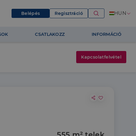
HUN
Belépés
Regisztráció
SOK
CSATLAKOZZ
INFORMÁCIÓ
Kapcsolatfelvétel
555 m² telek