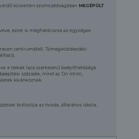
Nagyerdő közvetlen szomszédságában
MEGÉPÜLT
evéve, ezzel is meghatározva az egységes
Debrecen centrumából. Tömegközlekedési
álható.
ve a telkek laza szerkezetű beépíthetősége
 beépítési százalék, mind az Ön intim,
ületek kívánkoznak.
sel biztosítja az óvoda, általános iskola,