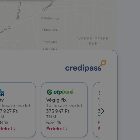
nkcionalitás
jelentkezést és a
hoz való
év
Végig fix
10 év
rlesztőrészlet
Törlesztőrészlet
Törlesztőrészlet
a a látogatói cookie-
7 927 Ft
375 947 Ft
369 482 Ft
 hogy a Cookie-
HM
THM
THM
18 %
6.54 %
6.68 %
dekel
Érdekel
Érdekel