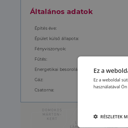
Általános adatok
Építés éve:
Épület külső állapota:
Fényviszonyok:
Fűtés:
Ez a webolda
Energetikai besorolás:
Ez a weboldal süt
Gáz:
használatával Ön 
Csatorna:
RÉSZLETEK M