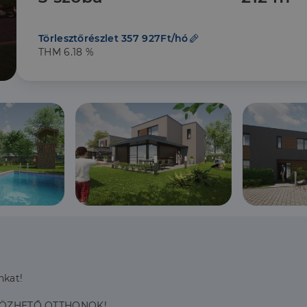
Törlesztőrészlet 357 927Ft/hó
THM 6.18 %
nkat!
TÖZHETŐ OTTHONOK!