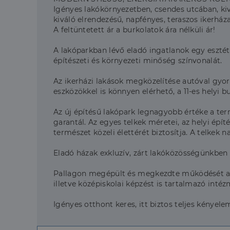
Igényes lakókörnyezetben, csendes utcában, ki
kiváló elrendezésű, napfényes, teraszos ikerhá
A feltüntetett ár a burkolatok ára nélküli ár!
A lakóparkban lévő eladó ingatlanok egy esztét
építészeti és környezeti minőség színvonalát.
Az ikerházi lakások megközelítése autóval gyo
eszközökkel is könnyen elérhető, a 11-es helyi b
Az új építésű lakópark legnagyobb értéke a ter
garantál. Az egyes telkek méretei, az helyi épít
természet közeli élettérét biztosítja. A telkek
Eladó házak exkluzív, zárt lakóközösségünkben 
Pallagon megépült és megkezdte működését a Nem
illetve középiskolai képzést is tartalmazó int
Igényes otthont keres, itt biztos teljes kényel