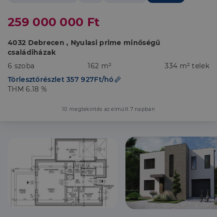
259 000 000 Ft
4032 Debrecen , Nyulasi prime minőségű
családiházak
6 szoba
162 m²
334 m² telek
Törlesztőrészlet 357 927Ft/hó
THM 6.18 %
10 megtekintés az elmúlt 7 napban