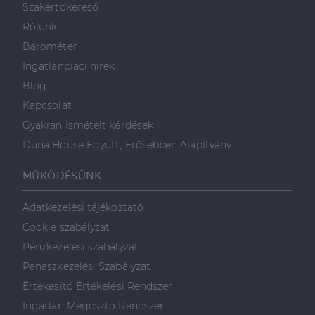
Szakértőkereső
valós idejű
ajánlattétel
Rólunk
harmadik fél
hirdetőitől
Barométer
_gcl_au
2
Ezt a cookie-t
Google LLC
Ingatlanpiaci hírek
hónap
a Doubleclick
.dh.hu
4 hét
állítja be, és
Blog
információkat
szolgáltat
Kapcsolat
arról, hogy a
végfelhasználó
Gyakran ismételt kérdések
hogyan
használja a
Duna House Együtt, Erősebben Alapítvány
weboldalt, és
minden olyan
reklámról,
MŰKÖDÉSÜNK
amelyet a
végfelhasználó
láthatott,
mielőtt
Adatkezelési tájékoztató
meglátogatta
az említett
Cookie szabályzat
weboldalt.
Pénzkezelési szabályzat
Panaszkezelési Szabályzat
Értékesítő Értékelési Rendszer
Ingatlan Megosztó Rendszer