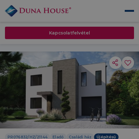
Kapcsolatfelvétel
PR076832/HZ/21144
Eladó
Családi ház
Újépítésű