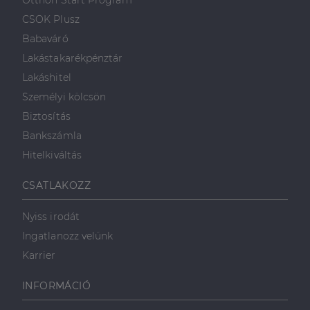
Otthon Start Program
weboldalt.
süti, amely biztosítja
használja a
.linkedin.com
a weboldal megfelel
weboldalt, és
CSOK Plusz
működését.
minden olyan
reklámról,
Babaváró
_ga
1 év 1
amelyet a
Ez a cookie-név
Google LLC
hónap
végfelhasználó
társítva van a Googl
.dh.hu
Lakástakarékpénztár
láthatott,
Universal Analytics-
mielőtt
hez - amely jelentős
Lakáshitel
meglátogatta
frissítés a Google
az említett
által leggyakrabban
Személyi kölcsön
weboldalt.
használt elemzési
szolgáltatáshoz. Ez a
Biztosítás
süti az egyedi
bcookie
1 év
Ez egy
Microsoft
felhasználók
Microsoft MSN
Corporation
Bankszámla
megkülönböztetésér
első féltől
.linkedin.com
szolgál,
származó
Hitelkiváltás
véletlenszerűen
sütik, amely a
generált szám
weboldal
hozzárendelésével
tartalmának
CSATLAKOZZ
kliens azonosítóként
közösségi
A webhely minden
médián
oldalkérésében
keresztül
Nyiss irodát
szerepel, és a
történő
webhely-elemzési
megosztására
Ingatlanozz velünk
jelentések látogatói,
szolgál.
munkamenet- és
Karrier
kampányadatainak
_fbp
2
A Facebook
Meta Platform
kiszámítására szolgál
hónap
egy sor olyan
Inc.
4 hét
reklámtermék
.dh.hu
INFORMÁCIÓ
szállítására
használja,
mint például