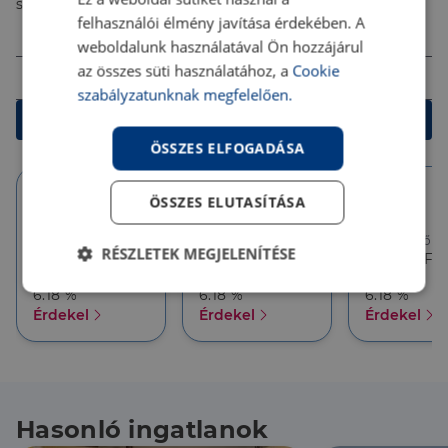
számodra legjobb megoldást!
felhasználói élmény javítása érdekében. A
Összeg (Ft)
weboldalunk használatával Ön hozzájárul
Futamidő
az összes süti használatához, a
Cookie
szabályzatunknak megfelelően.
Kalkulálok
ÖSSZES ELFOGADÁSA
ÖSSZES ELUTASÍTÁSA
10 év
10 év
5 év
Törlesztőrészlet
Törlesztőrészlet
Törlesztőré
RÉSZLETEK MEGJELENÍTÉSE
386 626 Ft
357 927 Ft
357 927 Ft
THM
THM
THM
Elengedhetetlenül
Teljesítmény
6.18 %
6.18 %
6.18 %
szükséges
Érdekel
Érdekel
Érdekel
Célzás
Funkcionalitás
Hasonló ingatlanok