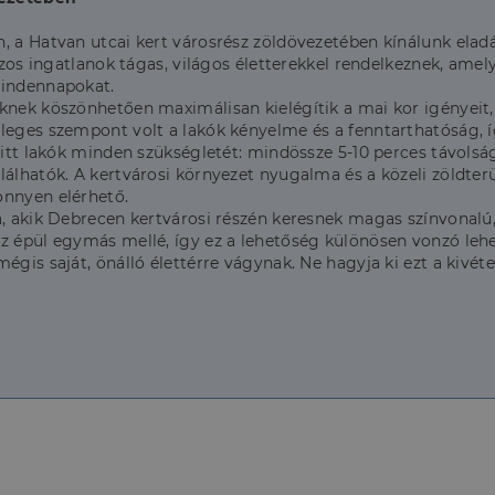
, a Hatvan utcai kert városrész zöldövezetében kínálunk elad
aszos ingatlanok tágas, világos életterekkel rendelkeznek, ame
mindennapokat.
knek köszönhetően maximálisan kielégítik a mai kor igényeit, 
leges szempont volt a lakók kényelme és a fenntarthatóság, íg
 itt lakók minden szükségletét: mindössze 5-10 perces távolsá
lálhatók. A kertvárosi környezet nyugalma és a közeli zöldterü
önnyen elérhető.
ra, akik Debrecen kertvárosi részén keresnek magas színvonal
z épül egymás mellé, így ez a lehetőség különösen vonzó lehe
égis saját, önálló élettérre vágynak. Ne hagyja ki ezt a kivét