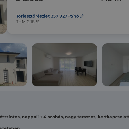
Törlesztőrészlet 357 927Ft/hó
THM 6.18 %
étszintes, nappali + 4 szobás, nagy teraszos, kertkapcsolat
vezetében