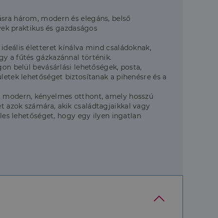
ásra három, modern és elegáns, belső
lyek praktikus és gazdaságos
ideális életteret kínálva mind családoknak,
y a fűtés gázkazánnal történik.
gon belül bevásárlási lehetőségek, posta,
letek lehetőséget biztosítanak a pihenésre és a
ú, modern, kényelmes otthont, amely hosszú
t azok számára, akik családtagjaikkal vagy
eles lehetőséget, hogy egy ilyen ingatlan