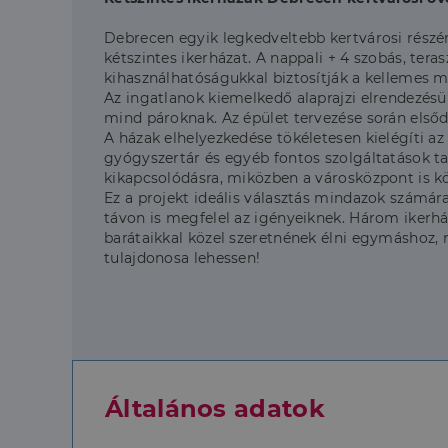
Debrecen egyik legkedveltebb kertvárosi részén
kétszintes ikerházat. A nappali + 4 szobás, ter
kihasználhatóságukkal biztosítják a kellemes 
Az ingatlanok kiemelkedő alaprajzi elrendezésü
mind pároknak. Az épület tervezése során elsőd
A házak elhelyezkedése tökéletesen kielégíti az
gyógyszertár és egyéb fontos szolgáltatások ta
kikapcsolódásra, miközben a városközpont is k
Ez a projekt ideális választás mindazok számá
távon is megfelel az igényeiknek. Három ikerhá
barátaikkal közel szeretnének élni egymáshoz, m
tulajdonosa lehessen!
Általános adatok