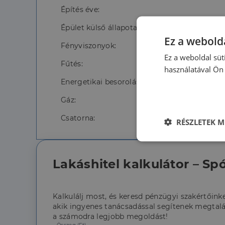
Építés éve:
Épület külső állapota:
Ez a webolda
Fényviszonyok:
Ez a weboldal süt
Fűtés:
használatával Ön 
Energetikai besorolás:
Gáz:
Csatorna:
RÉSZLETEK M
Elengedhetet
szüksége
Lakáshitel kalkulátor – Spó
Kalkulálj most, és keresd pénzügyi szakértőinke
akik ingyenes tanácsadással segítenek megtalá
a számodra legjobb megoldást!