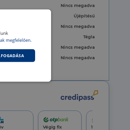
Nincs megadva
Újépítésű
Nincs megadva
lunk
Tégla
ak megfelelően.
Nincs megadva
ELFOGADÁSA
Nincs megadva
nkcionalitás
év
Végig fix
10 év