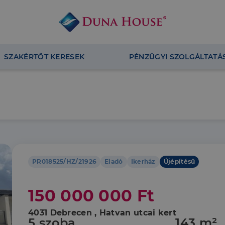
SZAKÉRTŐT KERESEK
PÉNZÜGYI SZOLGÁLTATÁ
PR018525/HZ/21926
Eladó
Ikerház
Újépítésű
150 000 000 Ft
4031 Debrecen , Hatvan utcai kert
5 szoba
143 m²