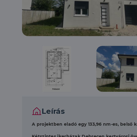
Leírás
A projektben eladó egy 133,96 nm-es, belső k
Kétszintes ikerházak Debrecen kertvárosi ö