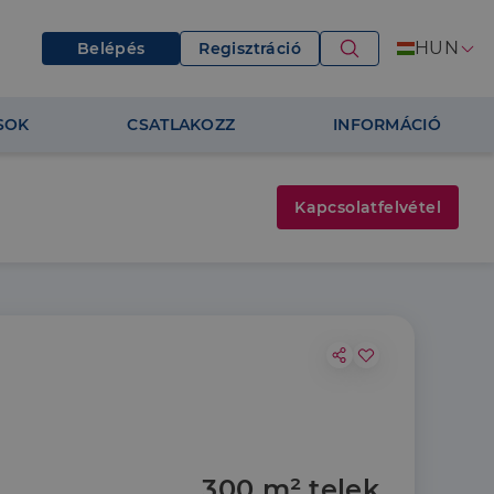
HUN
Belépés
Regisztráció
SOK
CSATLAKOZZ
INFORMÁCIÓ
Kapcsolatfelvétel
300 m² telek