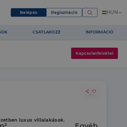
HUN
Belépés
Regisztráció
SOK
CSATLAKOZZ
INFORMÁCIÓ
Kapcsolatfelvétel
ezetben luxus villalakások.
m²
Egyéb