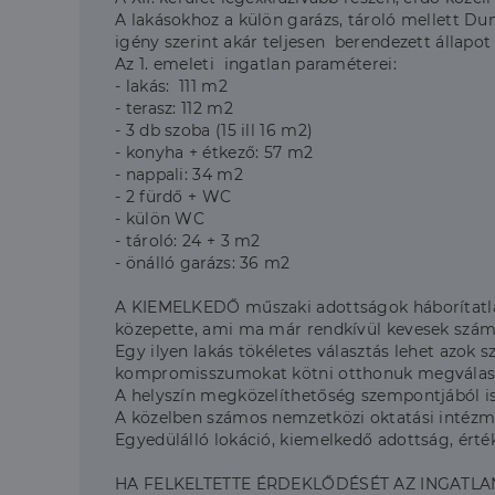
A lakásokhoz a külön garázs, tároló mellett 
igény szerint akár teljesen berendezett állapot
Az 1. emeleti ingatlan paraméterei:
- lakás: 111 m2
- terasz: 112 m2
- 3 db szoba (15 ill 16 m2)
- konyha + étkező: 57 m2
- nappali: 34 m2
- 2 fürdő + WC
- külön WC
- tároló: 24 + 3 m2
- önálló garázs: 36 m2
A KIEMELKEDŐ műszaki adottságok háborítatlan
közepette, ami ma már rendkívül kevesek szám
Egy ilyen lakás tökéletes választás lehet azok 
kompromisszumokat kötni otthonuk megválasz
A helyszín megközelíthetőség szempontjából is
A közelben számos nemzetközi oktatási intézm
Egyedülálló lokáció, kiemelkedő adottság, é
HA FELKELTETTE ÉRDEKLŐDÉSÉT AZ INGATLA