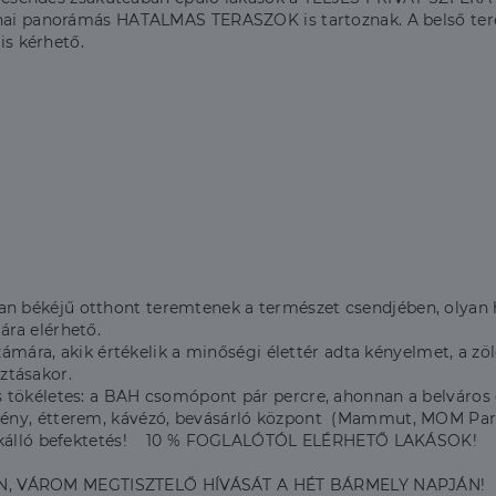
Dunai panorámás HATALMAS TERASZOK is tartoznak. A belső te
 is kérhető.
 békéjű otthont teremtenek a természet csendjében, olyan h
ára elérhető.
számára, akik értékelik a minőségi élettér adta kényelmet, a z
tásakor.
 tökéletes: a BAH csomópont pár percre, ahonnan a belváros 
ény, étterem, kávézó, bevásárló központ (Mammut, MOM Park,
rtékálló befektetés! 10 % FOGLALÓTÓL ELÉRHETŐ LAKÁSOK!
N, VÁROM MEGTISZTELŐ HÍVÁSÁT A HÉT BÁRMELY NAPJÁN!