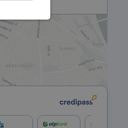
nkcionalitás
jelentkezést és a
hoz való
a a látogatói cookie-
 hogy a Cookie-