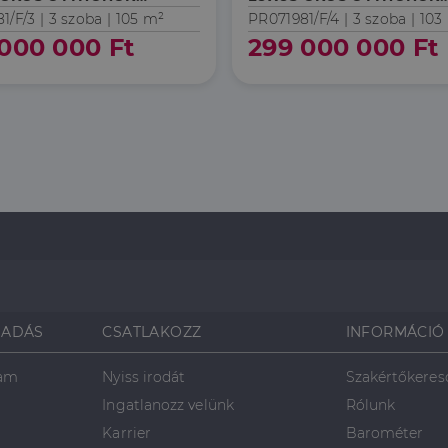
KÖRNYEZETBEN
ZÖLD KÖRNYEZETBEN
1/F/3 |
3 szoba
| 105 m²
PR071981/F/4 |
3 szoba
| 103
000 000 Ft
299 000 000 Ft
SADÁS
CSATLAKOZZ
INFORMÁCIÓ
ram
Nyiss irodát
Szakértőkeres
Ingatlanozz velünk
Rólunk
Karrier
Barométer