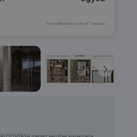
15 megtekintés az elmúlt 7 napban
BIZTOSÍTÁSA mellett kerültek kialakításra.