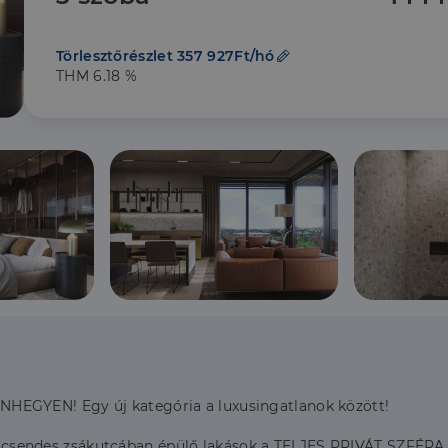
Törlesztőrészlet 357 927Ft/hó
THM 6.18 %
EGYEN! Egy új kategória a luxusingatlanok között!
eli csendes zsákutcában épülő lakások a TELJES PRIVÁT SZFÉRA 