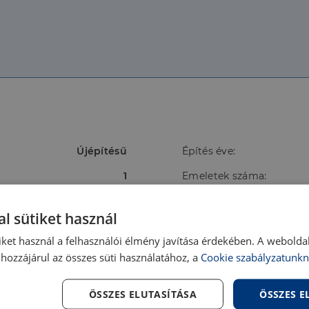
Újépítésű
Építés éve:
1
Emeletek száma:
Hívó
Épület külső állapota:
l sütiket használ
Újépítésű
Fényviszonyok:
iket használ a felhasználói élmény javítása érdekében. A webolda
Nincs
Erkély/Terasz:
hozzájárul az összes süti használatához, a
Cookie szabályzatunkn
Nincs megadva
Tájolás:
ÖSSZES ELUTASÍTÁSA
ÖSSZES 
Mennyezeti hűtés-
Energetikai besorolás: