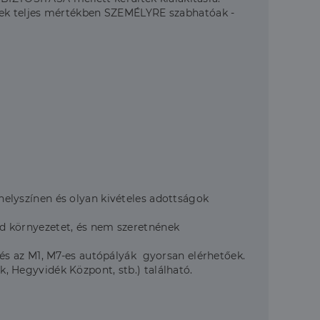
rek teljes mértékben SZEMÉLYRE szabhatóak -
elyszínen és olyan kivételes adottságok
öld környezetet, és nem szeretnének
és az M1, M7-es autópályák gyorsan elérhetőek.
 Hegyvidék Központ, stb.) található.