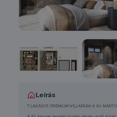
Leírás
7 LAKÁSOS PRÉMIUM VILLAPARK A XII. MÁRTONH
A XII. kerület legexkluzívabb részén, erdő köz