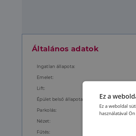
Általános adatok
Ingatlan állapota:
Emelet:
Lift:
Ez a webolda
Épület belső állapota:
Ez a weboldal süt
Parkolás:
használatával Ön 
Nézet:
Fűtés: