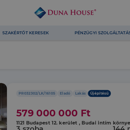
SZAKÉRTŐT KERESEK
PÉNZÜGYI SZOLGÁLTATÁ
PR032302/LK/16105
Eladó
Lakás
Újépítésű
579 000 000 Ft
1121 Budapest 12. kerület , Budai intím körny
3 szoba
144 