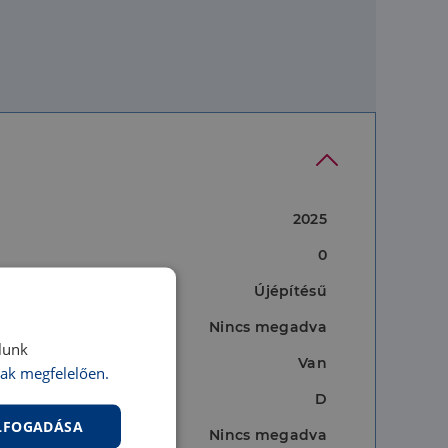
2025
0
Újépítésű
Nincs megadva
lunk
Van
ak megfelelően.
D
ELFOGADÁSA
Nincs megadva