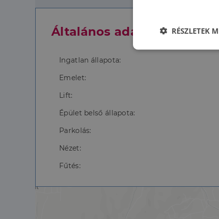
Általános adatok
RÉSZLETEK M
Elengedhetet
szüksége
Ingatlan állapota:
Emelet:
Lift:
Épület belső állapota:
Parkolás:
Az elengedhetetlenül 
Nézet:
fiókkezelést. A webo
Fűtés:
Név
li_gc