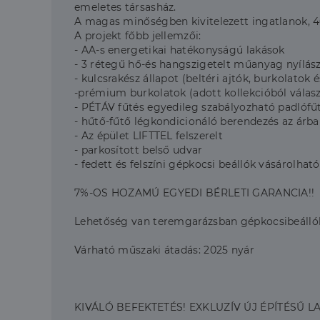
emeletes társasház.
A magas minőségben kivitelezett ingatlanok, 40
A projekt főbb jellemzői:
- AA-s energetikai hatékonyságú lakások
- 3 rétegű hő-és hangszigetelt műanyag nyílás
- kulcsrakész állapot (beltéri ajtók, burkolatok 
-prémium burkolatok (adott kollekcióból válas
- PÉTÁV fűtés egyedileg szabályozható padlófű
- hűtő-fűtő légkondicionáló berendezés az árb
- Az épület LIFTTEL felszerelt
- parkosított belső udvar
- fedett és felszíni gépkocsi beállók vásárolhat
7%-OS HOZAMÚ EGYEDI BÉRLETI GARANCIA!!
Lehetőség van teremgarázsban gépkocsibeállók
Várható műszaki átadás: 2025 nyár
KIVÁLÓ BEFEKTETÉS! EXKLUZÍV ÚJ ÉPÍTÉSŰ L