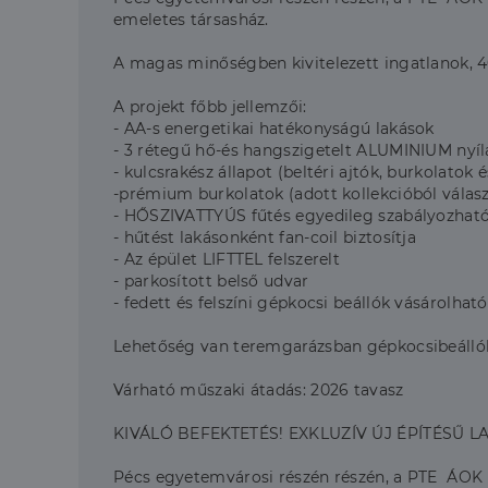
emeletes társasház.
A magas minőségben kivitelezett ingatlanok, 40
A projekt főbb jellemzői:
- AA-s energetikai hatékonyságú lakások
- 3 rétegű hő-és hangszigetelt ALUMINIUM nyíl
- kulcsrakész állapot (beltéri ajtók, burkolatok 
-prémium burkolatok (adott kollekcióból válas
- HŐSZIVATTYÚS fűtés egyedileg szabályozható
- hűtést lakásonként fan-coil biztosítja
- Az épület LIFTTEL felszerelt
- parkosított belső udvar
- fedett és felszíni gépkocsi beállók vásárolhat
Lehetőség van teremgarázsban gépkocsibeálló
Várható műszaki átadás: 2026 tavasz
KIVÁLÓ BEFEKTETÉS! EXKLUZÍV ÚJ ÉPÍTÉSŰ L
Pécs egyetemvárosi részén részén, a PTE ÁOK kö