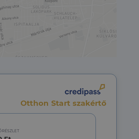
a a látogatói cookie-
 hogy a Cookie-
áit, hogy a tárolt
állapotának
rról, hogy a
lámról, amelyet a
sítja a weboldal
lt.
 tartalmának
z - amely jelentős
lgáltatáshoz. Ez a
életlenszerűen
t például valós
webhely minden
átogatói,
Otthon Start szakértő
rról, hogy a
lámról, amelyet a
lt.
ŐRÉSZLET