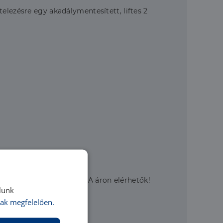
elezésre egy akadálymentesített, liftes 2
en tárolók 500eFt/nm+ÁFA áron elérhetők!
lunk
ak megfelelően.