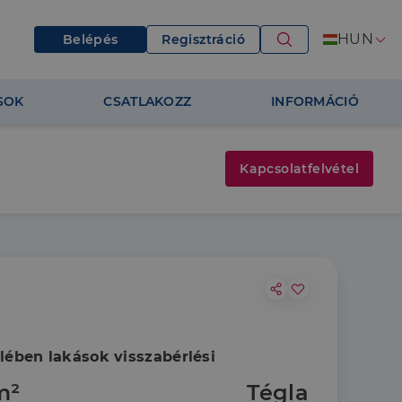
HUN
Belépés
Regisztráció
SOK
CSATLAKOZZ
INFORMÁCIÓ
Kapcsolatfelvétel
ében lakások visszabérlési
m²
Tégla