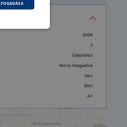
ELFOGADÁSA
nkcionalitás
2026
2
Újépítésű
Nincs megadva
Van
jelentkezést és a
ÉNY
A+
hoz való