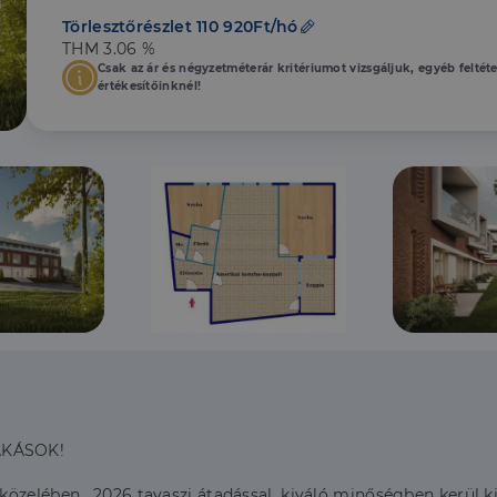
Törlesztőrészlet 110 920Ft/hó
THM 3.06 %
Csak az ár és négyzetméterár kritériumot vizsgáljuk, egyéb feltét
értékesítőinknél!
AKÁSOK!
zelében , 2026 tavaszi átadással, kiváló minőségben kerül kiv