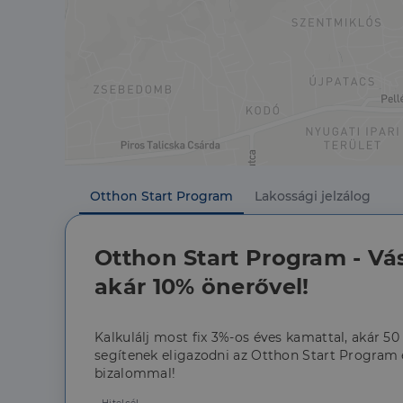
CookieScriptConse
Szolgáltató
Név
Domain
Név
Szolgált
Név
_lang
dh.hu
Domain
_ga_F4MKCEZ8P5
IDE
Google 
.doublec
lidc
Otthon Start Program
Lakossági jelzálog
bcookie
Microso
Corpora
_ga
.linkedi
Otthon Start Program - Vá
_fbp
Meta Pl
Inc.
.dh.hu
akár 10% önerővel!
_gcl_au
Google 
.dh.hu
Kalkulálj most fix 3%-os éves kamattal, akár 50
segítenek eligazodni az Otthon Start Program é
bizalommal!