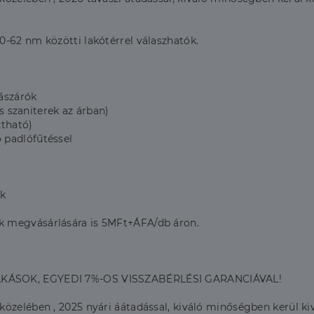
-62 nm közötti lakótérrel válaszhatók.
ászárók
és szaniterek az árban)
ztható)
 padlófűtéssel
ók
k megvásárlására is 5MFt+ÁFA/db áron.
AKÁSOK, EGYEDI 7%-OS VISSZABÉRLÉSI GARANCIÁVAL!
zelében , 2025 nyári áátadással, kiváló minőségben kerül kivi