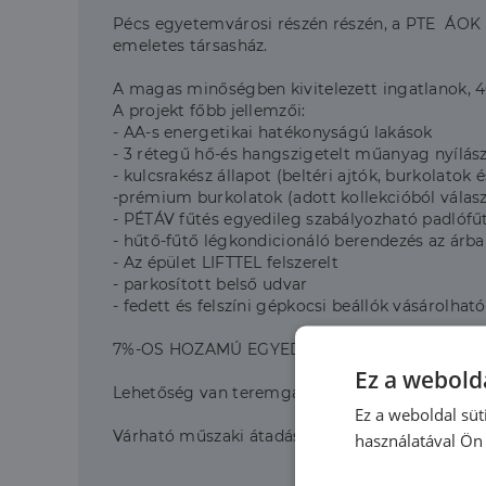
Pécs egyetemvárosi részén részén, a PTE ÁOK kö
emeletes társasház.
A magas minőségben kivitelezett ingatlanok, 40
A projekt főbb jellemzői:
- AA-s energetikai hatékonyságú lakások
- 3 rétegű hő-és hangszigetelt műanyag nyílás
- kulcsrakész állapot (beltéri ajtók, burkolatok 
-prémium burkolatok (adott kollekcióból válas
- PÉTÁV fűtés egyedileg szabályozható padlófű
- hűtő-fűtő légkondicionáló berendezés az árb
- Az épület LIFTTEL felszerelt
- parkosított belső udvar
- fedett és felszíni gépkocsi beállók vásárolhat
7%-OS HOZAMÚ EGYEDI BÉRLETI GARANCIA!!
Ez a webolda
Lehetőség van teremgarázsban gépkocsibeállók
Ez a weboldal süt
Várható műszaki átadás: 2025 nyár
használatával Ön 