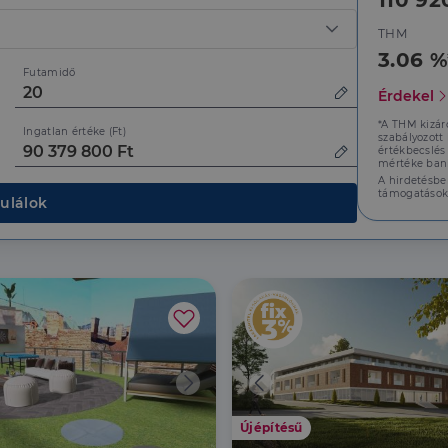
110 92
THM
3.06 %
Futamidő
Érdekel
*A THM kizár
Ingatlan értéke (Ft)
szabályozott
értékbecslés
mértéke bank
A hirdetésbe
támogatások
ulálok
Újépítésű