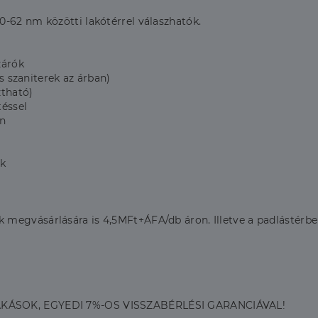
-62 nm közötti lakótérrel válaszhatók.
zárók
és szaniterek az árban)
ztható)
téssel
an
ók
 megvásárlására is 4,5MFt+ÁFA/db áron. Illetve a padlástérb
AKÁSOK, EGYEDI 7%-OS VISSZABÉRLÉSI GARANCIÁVAL!