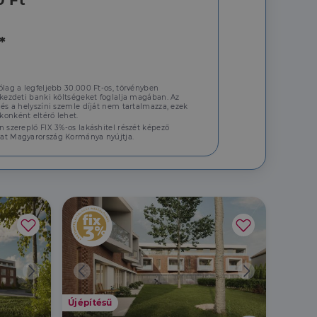
0 Ft
*
ólag a legfeljebb 30.000 Ft-os, törvényben
 kezdeti banki költségeket foglalja magában. Az
 és a helyszíni szemle díját nem tartalmazza, ezek
onként eltérő lehet.
n szereplő FIX 3%-os lakáshitel részét képező
at Magyarország Kormánya nyújtja.
Újépítésű
Újépít