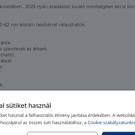
zelében , 2025 nyári átadással, kiváló minőségben kerül kivit
-62 nm közötti lakótérrel válaszhatók.
zárók
és szaniterek az árban)
ztható)
téssel
an
ók
l sütiket használ
 megvásárlására is 4,5MFt+ÁFA/db áron. Illetve a padlástérb
iket használ a felhasználói élmény javítása érdekében. A webolda
hozzájárul az összes süti használatához, a
Cookie szabályzatunkn