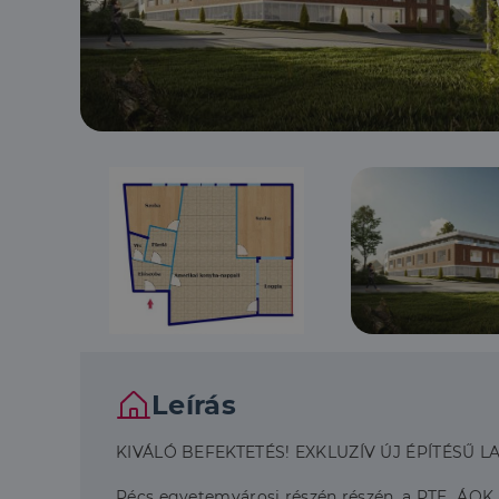
Leírás
KIVÁLÓ BEFEKTETÉS! EXKLUZÍV ÚJ ÉPÍTÉSŰ L
Pécs egyetemvárosi részén részén, a PTE ÁOK kö