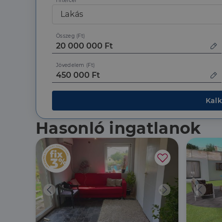
Hitelcél
Lakás
Összeg (Ft)
Jövedelem (Ft)
Kalk
Hasonló ingatlanok