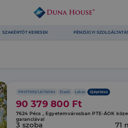
SZAKÉRTŐT KERESEK
PÉNZÜGYI SZOLGÁLTATÁ
PR017095/LK/16064
Eladó
Lakás
Újépítésű
90 379 800 Ft
7624 Pécs , Egyetemvárosban PTE-ÁOK közel
garanciával
3 szoba
71 