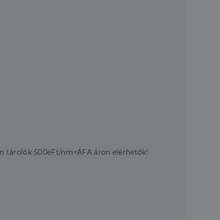
en tárolók 500eFt/nm+ÁFA áron elérhetők!