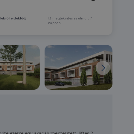
elekről érdeklődj
13 megtekintés az elmúlt 7
napban
itelezésre egy akadálymentesített, liftes 2