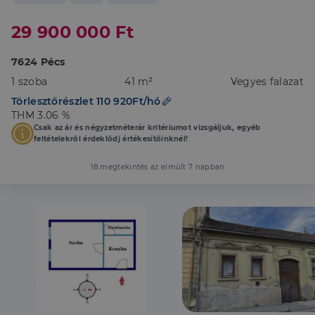
29 900 000 Ft
7624 Pécs
1 szoba
41 m²
Vegyes falazat
Törlesztőrészlet 110 920Ft/hó
THM 3.06 %
Csak az ár és négyzetméterár kritériumot vizsgáljuk, egyéb
feltételekről érdeklődj értékesítőinknél!
18 megtekintés az elmúlt 7 napban