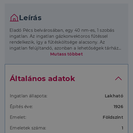
Leírás
Eladó Pécs belvárosában, egy 40 nm-es, 1 szobás
ingatlan. Az ingatlan gázkonvektoros fűtéssel
rendelkezik, így a fűtésköltsége alacsony. Az
ingatlan felújítandó, azonban a lehetőségek tárháza
áll előtted, hogy kialakítsd az otthonod ízlésed
Mutass többet
szerint.
Az ingatlan elhelyezkedése kiváló, hiszen a belvárosi
Általános adatok
üzletek, szórakozóhelyek és éttermek pár perc sétára
találhatók. Az ingatlan könnyen megközelíthető a
tömegközlekedési eszközökkel és a parkolás sem
jelent nagy problémát.
Ingatlan állapota:
Lakható
Építés éve:
1926
Ha szeretnél a belvárosban élni és saját ízlés szerint
alakítani az otthonodban, akkor ez az ingatlan
Emelet:
Földszint
remek választás számodra!
Emeletek száma:
1
Ha további kérdéseid lennének, vagy szeretnéd