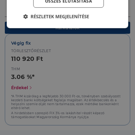
ÖSSZES ELUTASÍTÁSA
Ingatlan értéke (Ft)
RÉSZLETEK MEGJELENÍTÉSE
Kalkulálok
Elengedhetetlenül
Teljesítmény
szükséges
Végig fix
TÖRLESZTŐRÉSZLET
Célzás
Funkcionalitás
110 920 Ft
THM
3.06 %*
Érdekel
*A THM kizárólag a legfeljebb 30.000 Ft-os, törvényben szabályozott
Elengedhetetlenül szükséges
Teljesítmény
kezdeti banki költségeket foglalja magában. Az értékbecslés és a
helyszíni szemle díját nem tartalmazza, ezek mértéke bankonként
Célzás
Funkcionalitás
eltérő lehet.
A hirdetésben szereplő FIX 3%-os lakáshitel részét képező
támogatásokat Magyarország Kormánya nyújtja.
Az elengedhetetlenül szükséges sütik lehetővé teszik
a webhely alapvető funkcióit, például a felhasználói
bejelentkezést és a fiókkezelést. A weboldal nem
használható megfelelően az elengedhetetlenül