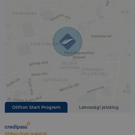
Otthon Start Program
Lakossági jelzálog
Otthon Start szakértő