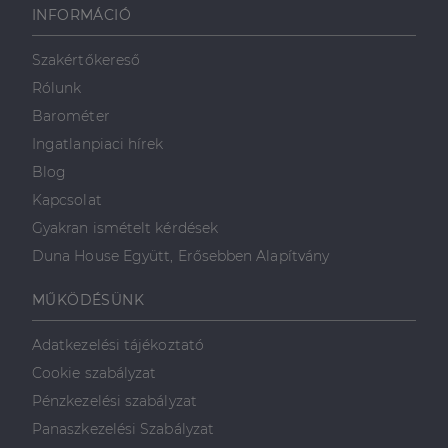
weboldalt, és
INFORMÁCIÓ
minden olyan
reklámról,
amelyet a
Szakértőkereső
végfelhasználó
láthatott,
Rólunk
mielőtt
meglátogatta
Barométer
az említett
weboldalt.
Ingatlanpiaci hírek
Blog
Kapcsolat
Gyakran ismételt kérdések
Duna House Együtt, Erősebben Alapítvány
MŰKÖDÉSÜNK
Adatkezelési tájékoztató
Cookie szabályzat
Pénzkezelési szabályzat
Panaszkezelési Szabályzat