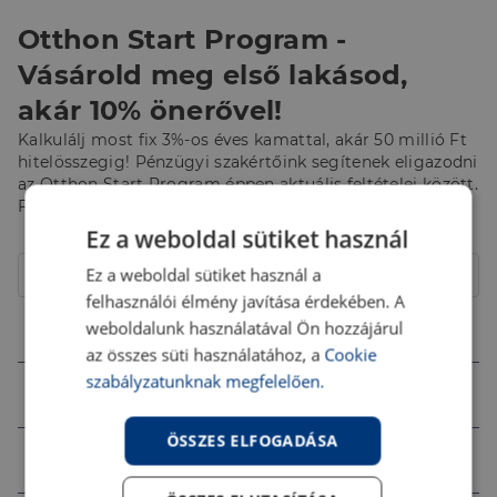
Otthon Start Program -
Vásárold meg első lakásod,
akár 10% önerővel!
Kalkulálj most fix 3%-os éves kamattal, akár 50 millió Ft
hitelösszegig! Pénzügyi szakértőink segítenek eligazodni
az Otthon Start Program éppen aktuális feltételei között.
Fordulj hozzájuk bizalommal!
Ez a weboldal sütiket használ
Hitelcél
Ez a weboldal sütiket használ a
Lakás
felhasználói élmény javítása érdekében. A
Összeg (Ft)
weboldalunk használatával Ön hozzájárul
az összes süti használatához, a
Cookie
szabályzatunknak megfelelően.
Futamidő
ÖSSZES ELFOGADÁSA
Jövedelem (Ft)