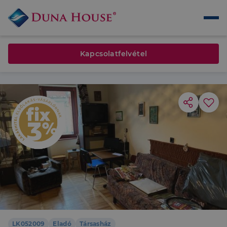
Kapcsolatfelvétel
LK052009
Eladó
Társasház