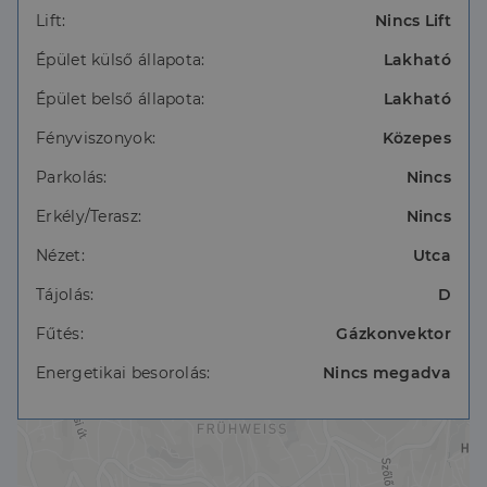
megnézni az ingatlant személyesen, kérlek vedd fel
Lift:
Nincs Lift
velem a kapcsolatot.
Épület külső állapota:
Lakható
Épület belső állapota:
Lakható
Fényviszonyok:
Közepes
Parkolás:
Nincs
Erkély/Terasz:
Nincs
Nézet:
Utca
Tájolás:
D
Fűtés:
Gázkonvektor
Energetikai besorolás:
Nincs megadva