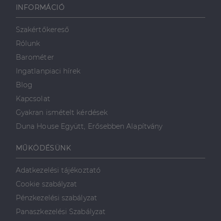
weboldalt, és
INFORMÁCIÓ
minden olyan
reklámról,
amelyet a
Szakértőkereső
végfelhasználó
láthatott,
Rólunk
mielőtt
meglátogatta
Barométer
az említett
weboldalt.
Ingatlanpiaci hírek
Blog
Kapcsolat
Gyakran ismételt kérdések
Duna House Együtt, Erősebben Alapítvány
MŰKÖDÉSÜNK
Adatkezelési tájékoztató
Cookie szabályzat
Pénzkezelési szabályzat
Panaszkezelési Szabályzat