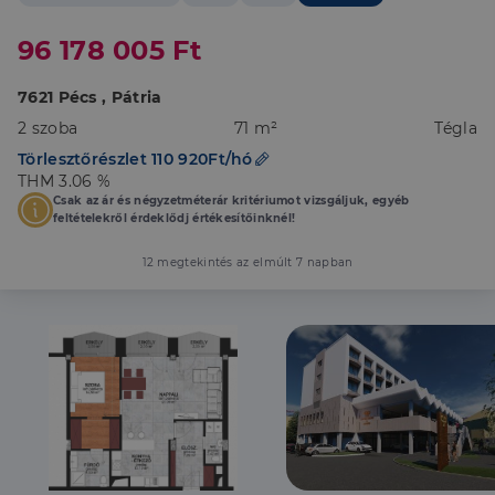
96 178 005 Ft
7621 Pécs , Pátria
2 szoba
71 m²
Tégla
Törlesztőrészlet 110 920Ft/hó
THM 3.06 %
Csak az ár és négyzetméterár kritériumot vizsgáljuk, egyéb
feltételekről érdeklődj értékesítőinknél!
12 megtekintés az elmúlt 7 napban