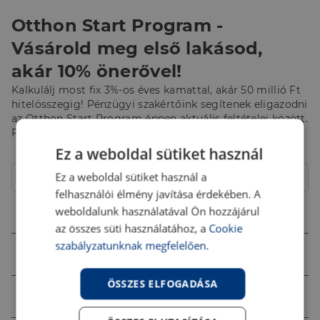
Otthon Start Program -
Vásárold meg első lakásod,
akár 10% önerővel!
Kalkulálj most fix 3%-os éves kamattal, akár 50 millió Ft
hitelösszegig! Pénzügyi szakértőink segítenek eligazodni
az Otthon Start Program éppen aktuális feltételei között.
Fordulj hozzájuk bizalommal!
Ez a weboldal sütiket használ
Hitelcél
Ez a weboldal sütiket használ a
Lakás
felhasználói élmény javítása érdekében. A
Összeg (Ft)
weboldalunk használatával Ön hozzájárul
az összes süti használatához, a
Cookie
szabályzatunknak megfelelően.
Futamidő
ÖSSZES ELFOGADÁSA
Jövedelem (Ft)