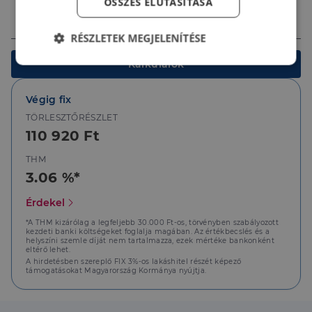
ÖSSZES ELUTASÍTÁSA
Ingatlan értéke (Ft)
RÉSZLETEK MEGJELENÍTÉSE
Kalkulálok
Elengedhetetlenül
Teljesítmény
szükséges
Végig fix
TÖRLESZTŐRÉSZLET
Célzás
Funkcionalitás
110 920 Ft
THM
3.06 %*
Érdekel
*A THM kizárólag a legfeljebb 30.000 Ft-os, törvényben szabályozott
Elengedhetetlenül szükséges
Teljesítmény
kezdeti banki költségeket foglalja magában. Az értékbecslés és a
helyszíni szemle díját nem tartalmazza, ezek mértéke bankonként
Célzás
Funkcionalitás
eltérő lehet.
A hirdetésben szereplő FIX 3%-os lakáshitel részét képező
támogatásokat Magyarország Kormánya nyújtja.
Az elengedhetetlenül szükséges sütik lehetővé teszik
a webhely alapvető funkcióit, például a felhasználói
bejelentkezést és a fiókkezelést. A weboldal nem
használható megfelelően az elengedhetetlenül