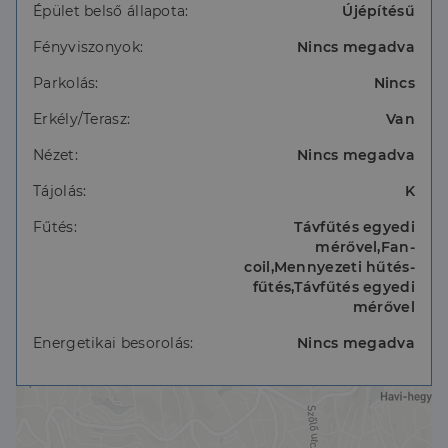
Épület belső állapota:
Újépítésű
Fényviszonyok:
Nincs megadva
Parkolás:
Nincs
Erkély/Terasz:
Van
Nézet:
Nincs megadva
Tájolás:
K
Fűtés:
Távfűtés egyedi
mérővel,Fan-
coil,Mennyezeti hűtés-
fűtés,Távfűtés egyedi
mérővel
Energetikai besorolás:
Nincs megadva