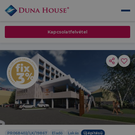
Kapcsolatfelvétel
PR068402/LK/19867
Eladó
Lakás
Újépítésű