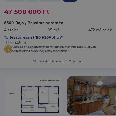
47 500 000 Ft
6500 Baja , Belváros peremén
4 szoba
95 m²
472 m² telek
Törlesztőrészlet 110 920Ft/hó
THM 3.06 %
Csak az ár és négyzetméterár kritériumot vizsgáljuk, egyéb
feltételekről érdeklődj értékesítőinknél!
18 megtekintés az elmúlt 7 napban