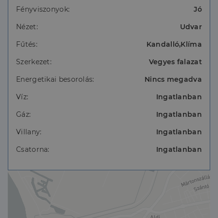
-elektromos kapu
Fényviszonyok:
Jó
-fűtő-hűtő klíma
- új villany , vízvezeték
Nézet:
Udvar
-Áram ( 1x32A)
Fűtés:
Kandalló,Klíma
-víz , és a csatorna hálózatra kötött
-meleg vizet Ariston típusú elektromos , hőtárolós
Szerkezet:
Vegyes falazat
bojler biztosítja
- fűtés fa tüzelésű kályhával illetve kandallóval
Energetikai besorolás:
Nincs megadva
megoldott
Víz:
Ingatlanban
Gáz:
Ingatlanban
Ha megtekintené, hívjon bizalommal!
Villany:
Ingatlanban
Csatorna:
Ingatlanban