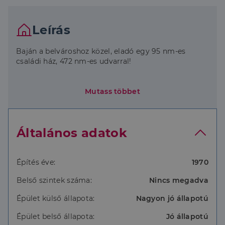
Leírás
Baján a belvároshoz közel, eladó egy 95 nm-es
családi ház, 472 nm-es udvarral!
Az épületet kívülről teljesen felújították, a tető új
Mutass többet
cserepet kapott, a házat leszigetelték és nemes
vakolattal látták el, A nyílászárókat is újra cserélték,
az összes ablakra redőnyt tettek. ( vegyesfalazatú)
Általános adatok
Midea hűtő -fűtő klímát szereltek fel a ház központi
helyiségébe. A szobákban fa tüzelésű kályha
szolgáltatja a meleget. A nappaliban kandalló került
Építés éve:
1970
behelyezésre.
Belső szintek száma:
Nincs megadva
Az udvaron különböző melléképületek vannak.
Épület külső állapota:
Nagyon jó állapotú
Főbb tulajdonságok:
Épület belső állapota:
Jó állapotú
-új tető, 12 cm szigetelés, nemesvakolat