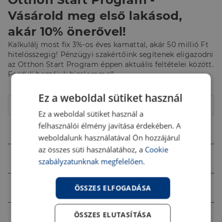
Vásárold meg első lakásod,
akár 10% önerővel!
Kalkulálj most fix 3%-os éves kamattal, akár 50 millió Ft
hitelösszegig! Pénzügyi szakértőink segítenek eligazodni
az Otthon Start Program éppen aktuális feltételei között.
Fordulj hozzájuk bizalommal!
Hitelcél
Ez a weboldal sütiket használ
Lakóház
Ez a weboldal sütiket használ a
felhasználói élmény javítása érdekében. A
Összeg (Ft)
weboldalunk használatával Ön hozzájárul
az összes süti használatához, a
Cookie
Futamidő
szabályzatunknak megfelelően.
Jövedelem (Ft)
ÖSSZES ELFOGADÁSA
ÖSSZES ELUTASÍTÁSA
Ingatlan értéke (Ft)