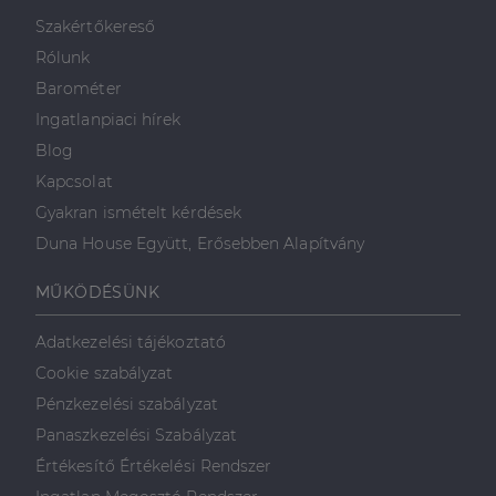
minden olyan
reklámról,
Szakértőkereső
amelyet a
végfelhasználó
Rólunk
láthatott,
mielőtt
Barométer
meglátogatta
az említett
Ingatlanpiaci hírek
weboldalt.
Blog
Kapcsolat
Gyakran ismételt kérdések
Duna House Együtt, Erősebben Alapítvány
MŰKÖDÉSÜNK
Adatkezelési tájékoztató
Cookie szabályzat
Pénzkezelési szabályzat
Panaszkezelési Szabályzat
Értékesítő Értékelési Rendszer