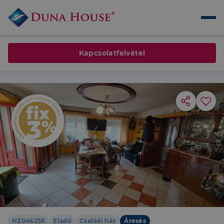
Kapcsolatfelvétel
HZ046256
Eladó
Családi ház
Áresés