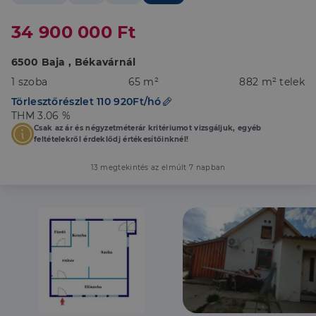
34 900 000 Ft
6500 Baja , Békavárnál
1 szoba
65 m²
882 m² telek
Törlesztőrészlet 110 920Ft/hó
THM 3.06 %
Csak az ár és négyzetméterár kritériumot vizsgáljuk, egyéb
feltételekről érdeklődj értékesítőinknél!
13 megtekintés az elmúlt 7 napban