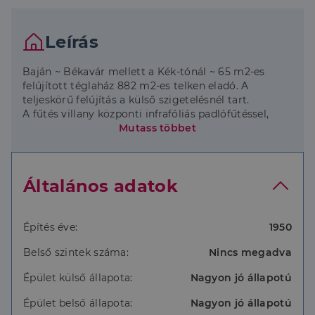
Leírás
Baján ~ Békavár mellett a Kék-tónál ~ 65 m2-es
felújított téglaház 882 m2-es telken eladó. A
teljeskörű felújítás a külső szigetelésnél tart.
A fűtés villany központi infrafóliás padlófűtéssel,
illetve hűtő-fűtő klímaberendezéssel megoldott.
Mutass többet
Az eladási ár a befejezett felújításra, kulcsrakész
állapotra vonatkozik.
A Kék-tó a bajai Duna-hídtól észak felé kb.500 m
Általános adatok
távolságra található közel 4 hektáros vízfelület ~
horgászhely. Az ingatlan jó választás a természet
közelségére, nyugalomra vágyóknak, a horgászás
szerelmeseinek.
Építés éve:
1950
Amennyiben a hírdetés felkeltette az érdeklődését,
Belső szintek száma:
Nincs megadva
kérem hívjon!
Épület külső állapota:
Nagyon jó állapotú
Épület belső állapota:
Nagyon jó állapotú