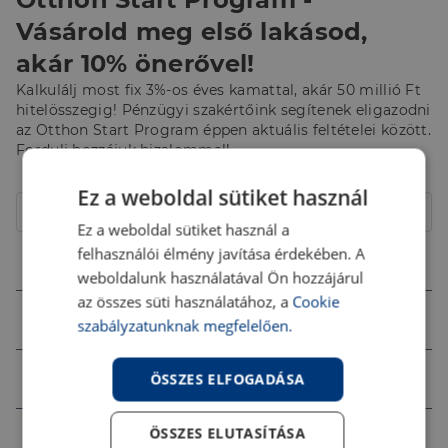
Vásárold meg első lakásod,
akár 10% önerővel!
Kalkulálj most fix 3%-os éves kamattal, akár 50 millió Ft
hitelösszegig! Pénzügyi szakértőink segítenek eligazodni
az Otthon Start Program éppen aktuális feltételei között.
Fordulj hozzájuk bizalommal!
Hitelcél
Ez a weboldal sütiket használ
Lakóház
Ez a weboldal sütiket használ a
felhasználói élmény javítása érdekében. A
Összeg (Ft)
weboldalunk használatával Ön hozzájárul
az összes süti használatához, a
Cookie
Futamidő
szabályzatunknak megfelelően.
Jövedelem (Ft)
ÖSSZES ELFOGADÁSA
ÖSSZES ELUTASÍTÁSA
Ingatlan értéke (Ft)