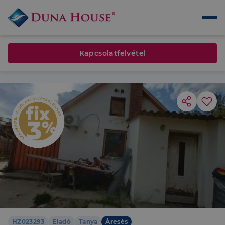
Kapcsolatfelvétel
HZ023293
Eladó
Tanya
Áresés