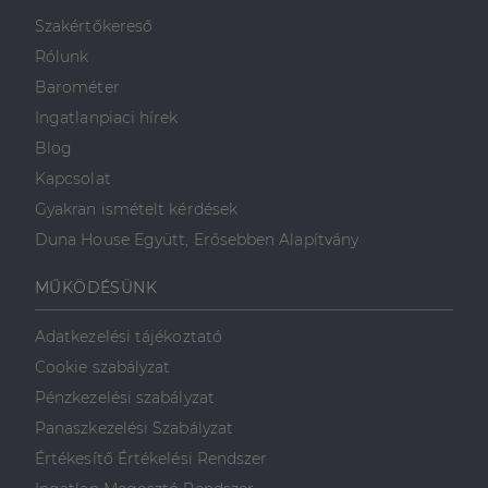
minden olyan
reklámról,
Szakértőkereső
amelyet a
végfelhasználó
Rólunk
láthatott,
mielőtt
Barométer
meglátogatta
az említett
Ingatlanpiaci hírek
weboldalt.
Blog
Kapcsolat
Gyakran ismételt kérdések
Duna House Együtt, Erősebben Alapítvány
MŰKÖDÉSÜNK
Adatkezelési tájékoztató
Cookie szabályzat
Pénzkezelési szabályzat
Panaszkezelési Szabályzat
Értékesítő Értékelési Rendszer