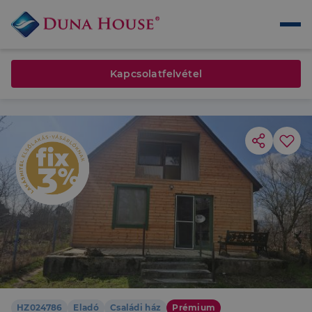
Kapcsolatfelvétel
HZ024786
Eladó
Családi ház
Prémium