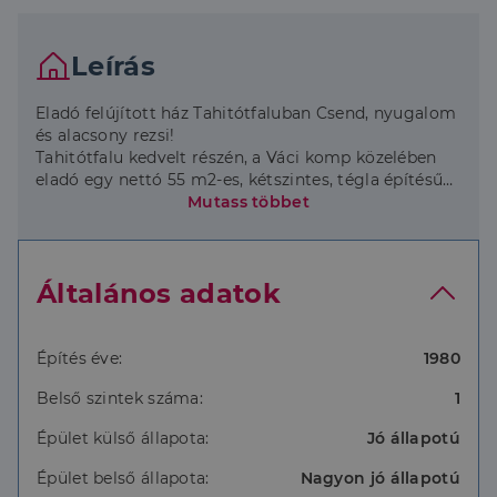
Leírás
Eladó felújított ház Tahitótfaluban Csend, nyugalom
és alacsony rezsi!
Tahitótfalu kedvelt részén, a Váci komp közelében
eladó egy nettó 55 m2-es, kétszintes, tégla építésű
ház 1750 m2-es telekkel. Ideális választás azoknak,
Mutass többet
akik természetközeli, mégis jól megközelíthető
otthont keresnek.
Főbb jellemzők:
Általános adatok
Korszerűsített: 2017-től folyamatos felújítás (új víz-
és villanyvezetékek, hőszigetelt fa ablakok,
kőzetgyapot szigetelés esztétikus fa borítással).
Gazdaságos fűtés: Fatüzelésű kazán 1000 literes
Építés éve:
1980
puffertartállyal (tartós meleg), kiegészítve távolról
Belső szintek száma:
1
vezérelhető hűtő-fűtő klímával.
Elrendezés: A földszint kész (nappali, háló, konyha,
Épület külső állapota:
Jó állapotú
fürdő, WC), a padlástér befejezése (gipszkartonozás,
vizesblokk) az új tulajdonosra vár minden kiállás és
Épület belső állapota:
Nagyon jó állapotú
vezeték már fent van!