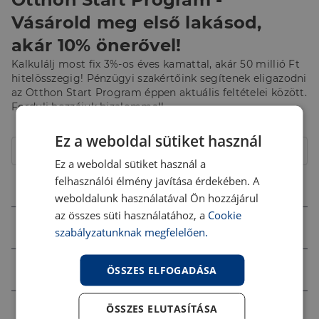
Vásárold meg első lakásod,
akár 10% önerővel!
Kalkulálj most fix 3%-os éves kamattal, akár 50 millió Ft
hitelösszegig! Pénzügyi szakértőink segítenek eligazodni
az Otthon Start Program éppen aktuális feltételei között.
Fordulj hozzájuk bizalommal!
Hitelcél
Ez a weboldal sütiket használ
Lakóház
Ez a weboldal sütiket használ a
felhasználói élmény javítása érdekében. A
Összeg (Ft)
weboldalunk használatával Ön hozzájárul
az összes süti használatához, a
Cookie
Futamidő
szabályzatunknak megfelelően.
Jövedelem (Ft)
ÖSSZES ELFOGADÁSA
ÖSSZES ELUTASÍTÁSA
Ingatlan értéke (Ft)