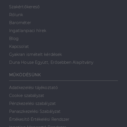
minden olyan
reklámról,
Szakértőkereső
amelyet a
végfelhasználó
Rólunk
láthatott,
mielőtt
Barométer
meglátogatta
az említett
Ingatlanpiaci hírek
weboldalt.
Blog
Kapcsolat
Gyakran ismételt kérdések
Duna House Együtt, Erősebben Alapítvány
MŰKÖDÉSÜNK
Adatkezelési tájékoztató
Cookie szabályzat
Pénzkezelési szabályzat
Panaszkezelési Szabályzat
Értékesítő Értékelési Rendszer