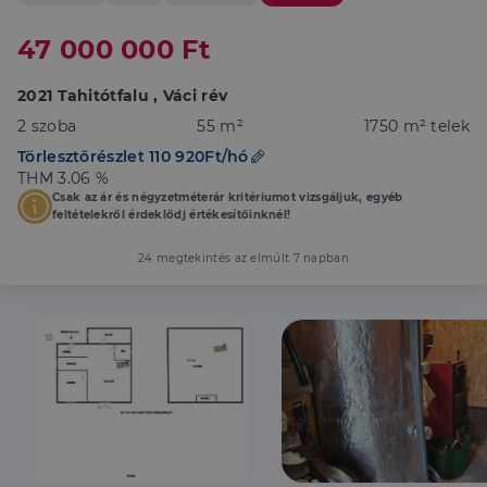
47 000 000 Ft
2021 Tahitótfalu , Váci rév
2 szoba
55 m²
1750 m² telek
Törlesztőrészlet 110 920Ft/hó
THM 3.06 %
Csak az ár és négyzetméterár kritériumot vizsgáljuk, egyéb
feltételekről érdeklődj értékesítőinknél!
24 megtekintés az elmúlt 7 napban