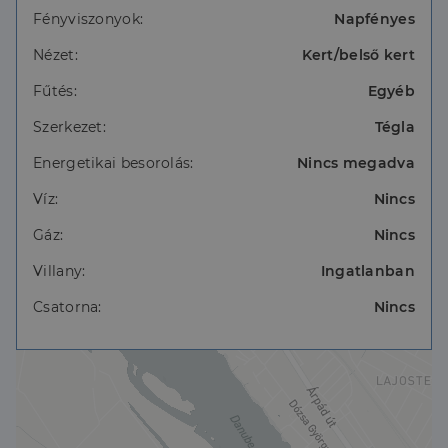
Infrastruktúra: Buszmegálló és komp 5 perc séta.
Fényviszonyok:
Napfényes
Saját fúrt kút házi vízművel, villany bekötve.
Extrák: 25 m2-es fedett műhely/tároló, stabil
Nézet:
Kert/belső kert
mobilnet és műholdas TV lehetőség.
Fűtés:
Egyéb
Fontos információ: Az ingatlan hivatalos lakhatási
engedéllyel rendelkezik (bejelentkezhető), de a
Szerkezet:
Tégla
tulajdoni lap szerinti besorolása miatt lakáshitellel
nem finanszírozható.
Energetikai besorolás:
Nincs megadva
Víz:
Nincs
Gáz:
Nincs
Villany:
Ingatlanban
Csatorna:
Nincs