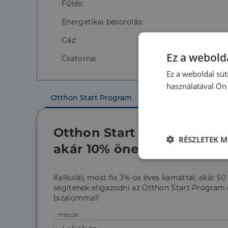
Fűtés:
Energetikai besorolás:
Gáz:
Ez a webolda
Csatorna:
Ez a weboldal süt
használatával Ön 
Otthon Start Program
Lakossági jelzálog
Otthon Start Program - Vá
RÉSZLETEK M
akár 10% önerővel!
Elengedhetet
szüksége
Kalkulálj most fix 3%-os éves kamattal, akár 50
segítenek eligazodni az Otthon Start Program é
bizalommal!
Hitelcél