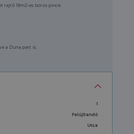
get rejtő 18m2-es boros pince.
ve a Duna part is.
1
Felújítandó
Utca