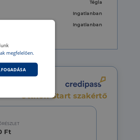
Tégla
Ingatlanban
Ingatlanban
lunk
ak megfelelően.
ELFOGADÁSA
Otthon Start szakértő
nkcionalitás
ŐRÉSZLET
0 Ft