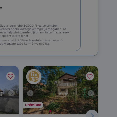
*
jelentkezést és a
ólag a legfeljebb 30.000 Ft-os, törvényben
 kezdeti banki költségeket foglalja magában. Az
 és a helyszíni szemle díját nem tartalmazza, ezek
onként eltérő lehet.
hoz való
n szereplő FIX 3%-os lakáshitel részét képező
at Magyarország Kormánya nyújtja.
a a látogatói cookie-
 hogy a Cookie-
áit, hogy a tárolt
állapotának
rról, hogy a
lámról, amelyet a
Prémium
Prémi
sítja a weboldal
lt.
 tartalmának