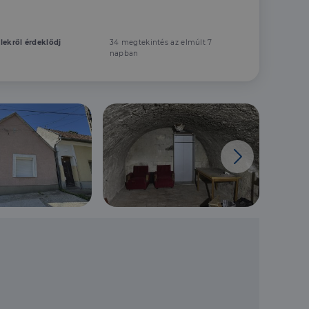
elekről érdeklődj
34 megtekintés az elmúlt 7
napban