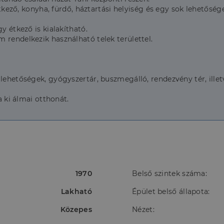
 étkező, konyha, fürdő, háztartási helyiség és egy sok lehetősé
y étkező is kialakítható.
 rendelkezik használható telek területtel.
lehetőségek, gyógyszertár, buszmegálló, rendezvény tér, illet
a ki álmai otthonát.
1970
Belső szintek száma:
Lakható
Épület belső állapota:
Közepes
Nézet: