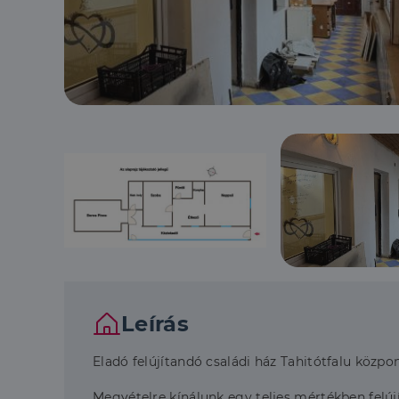
Leírás
Eladó felújítandó családi ház Tahitótfalu közpo
Megvételre kínálunk egy teljes mértékben felújí