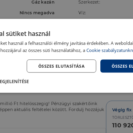
Gáz kazán
Szerkezet:
Nincs megadva
Víz:
Ingatlanban
Villany:
l sütiket használ
Ingatlanban
iket használ a felhasználói élmény javítása érdekében. A webolda
hozzájárul az összes süti használatához, a
Cookie szabályzatunkn
ÖSSZES ELUTASÍTÁSA
ÖSSZES 
sárold meg első lakásod,
EGJELENÍTÉSE
lenül
Teljesítmény
Célzás
Fu
s
 millió Ft hitelösszegig! Pénzügyi szakértőink
ppen aktuális feltételei között. Fordulj hozzájuk
Végig fix
TÖRLESZT
110 92