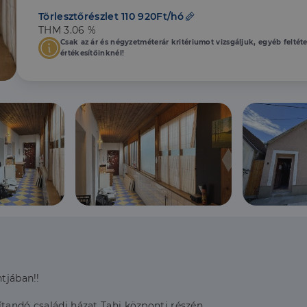
Törlesztőrészlet 110 920Ft/hó
THM 3.06 %
Csak az ár és négyzetméterár kritériumot vizsgáljuk, egyéb feltét
értékesítőinknél!
ntjában!!
tandó családi házat Tahi központi részén.