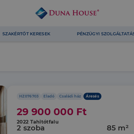
SZAKÉRTŐT KERESEK
PÉNZÜGYI SZOLGÁLTATÁ
HZ076703
Eladó
Családi ház
Áresés
29 900 000 Ft
2022 Tahitótfalu
2 szoba
85 m²