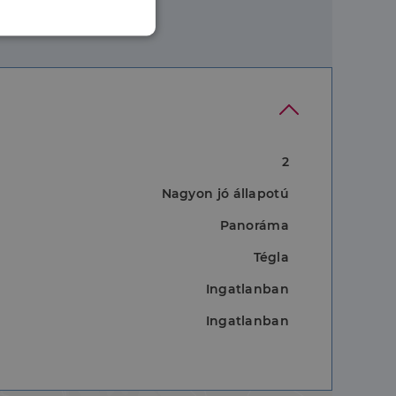
nkcionalitás
2
Nagyon jó állapotú
jelentkezést és a
Panoráma
Tégla
Ingatlanban
hoz való
Ingatlanban
a a látogatói cookie-
 hogy a Cookie-