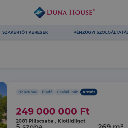
SZAKÉRTŐT KERESEK
PÉNZÜGYI SZOLGÁLTATÁ
HZ020840
Eladó
Családi ház
Áresés
249 000 000 Ft
2081 Piliscsaba , Klotildliget
5 szoba
269 m²