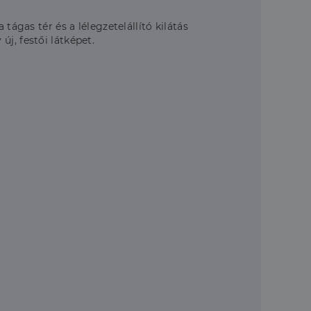
tágas tér és a lélegzetelállító kilátás
j, festői látképet.