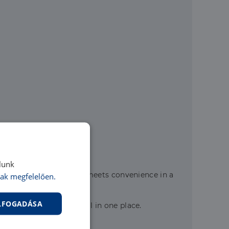
lunk
ergom line. Here, nature meets convenience in a
ak megfelelően.
ELFOGADÁSA
e sense of belonging all in one place.