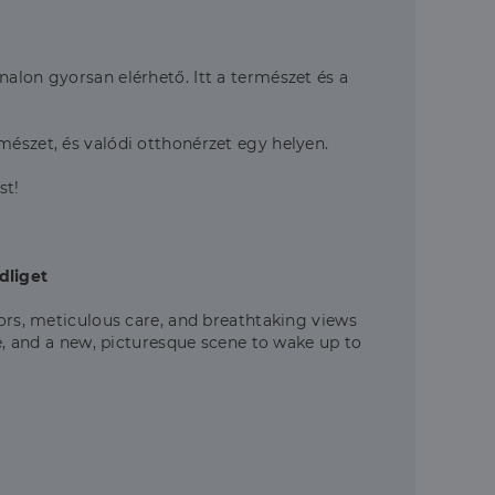
alon gyorsan elérhető. Itt a természet és a
mészet, és valódi otthonérzet egy helyen.
st!
dliget
iors, meticulous care, and breathtaking views
re, and a new, picturesque scene to wake up to