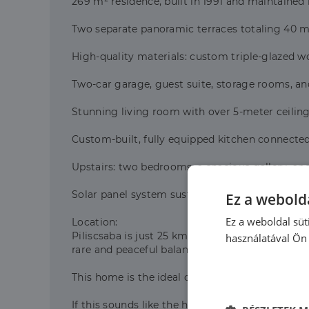
269 m² residence, built in 1991 and maintained
Two separate panoramic terraces totaling 40 m²
High-quality materials: custom triple-glazed 
Two-car garage, guest suite, storage rooms, an
Stunning living room with over 5-meter ceiling 
Custom-built, fully equipped kitchen connected 
Upstairs: two bedrooms, a spacious gallery, an
Solar panel system sustainable and cost-efficie
Ez a webolda
Ez a weboldal süt
Location:
Piliscsaba is just 25 km from Budapest, easily 
használatával Ön 
rare and peaceful balance.
This home is the ideal choice for those who se
If this sounds like the home you've been searc