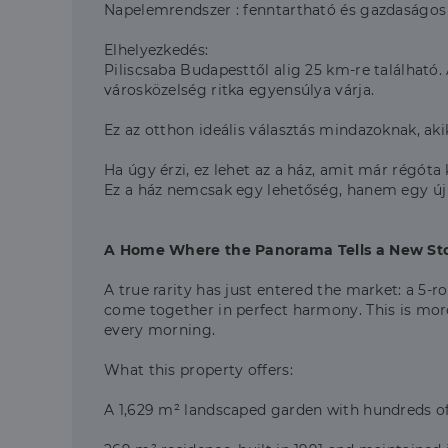
Napelemrendszer : fenntartható és gazdaságos
Elhelyezkedés:
Piliscsaba Budapesttől alig 25 km-re található
városközelség ritka egyensúlya várja.
Ez az otthon ideális választás mindazoknak, ak
Ha úgy érzi, ez lehet az a ház, amit már régóta
Ez a ház nemcsak egy lehetőség, hanem egy új f
A Home Where the Panorama Tells a New Story 
A true rarity has just entered the market: a 5-
come together in perfect harmony. This is more 
every morning.
What this property offers:
A 1,629 m² landscaped garden with hundreds of 