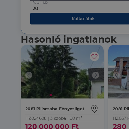
Futamidő
Kalkulálok
Hasonló ingatlanok
2081 Piliscsaba Fényesliget
2081 Pi
HZ024608 |
3 szoba
| 60 m²
HZ0571
120 000 000 Ft
280 