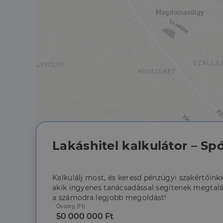
Szolgáltató
Név
Domain
Név
Szolgált
Név
_lang
dh.hu
Domain
_ga_F4MKCEZ8P5
IDE
Google 
.doublec
lidc
bcookie
Microso
Corpora
_ga
.linkedi
_fbp
Meta Pl
Inc.
.dh.hu
_gcl_au
Google 
Lakáshitel kalkulátor – Spó
.dh.hu
Kalkulálj most, és keresd pénzügyi szakértőinke
akik ingyenes tanácsadással segítenek megtalá
a számodra legjobb megoldást!
Összeg (Ft)