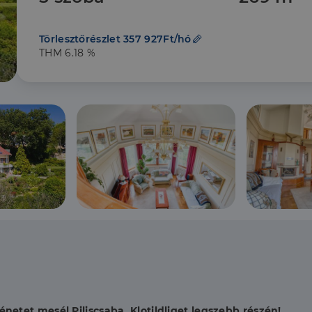
Törlesztőrészlet 357 927Ft/hó
THM 6.18 %
etet mesél Piliscsaba, Klotildliget legszebb részén!