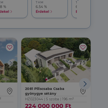
HM
THM
THM
18 %
6.54 %
6.68 %
dekel
Érdekel
Érdekel
2081 Piliscsaba Csaba
2081 
gyönygye sétány
²
HZ023044 |
5 szoba
| 196 m²
HZ07
224 000 000 Ft
14