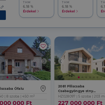
THM
THM
T
6.18 %
6.18 %
6.
Érdekel
Érdekel
Ér
2081 Piliscsaba
liscsaba Ófalu
Csabagyöngye stny
környéke
40 |
8 szoba
| 450 m²
HZ028097 |
5 szoba
| 203 m
000 000 Ft
227 000 000 Ft