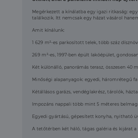
Megérkezett a kínálatba egy igazi ritkaság: egy 
találkozik. Itt nemcsak egy házat vásárol hanem
Amit kínálunk:
1 629 m²-es parkosított telek, több száz dísz
269 m²-es, 1997-ben épült lakóépület, gondosa
Két különálló, panorámás terasz, összesen 40 
Minőségi alapanyagok: egyedi, háromrétegű fa 
Kétállásos garázs, vendéglakrész, tárolók, házt
Impozáns nappali több mint 5 méteres belmagass
Egyedi gyártású, gépesített konyha, nyitható ü
A tetőtérben két háló, tágas galéria és kijárat 