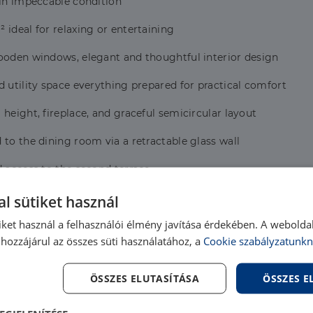
 in impeccable condition
 ideal for relaxing or entertaining
wooden windows, elegant and thoughtful interior design
d utility space everything prepared for practical comfort
height, fireplace, and graceful semicircular layout
to the dining room via a retractable glass wall
d access to the second terrace
nt
l sütiket használ
iket használ a felhasználói élmény javítása érdekében. A webolda
accessible by car via Road 10 or by train on the BudapestEszt
hozzájárul az összes süti használatához, a
Cookie szabályzatunkn
ÖSSZES ELUTASÍTÁSA
ÖSSZES 
ek harmony without compromise: space, light, nature, and a tru
hing for dont wait! Call or message me to arrange a viewing.