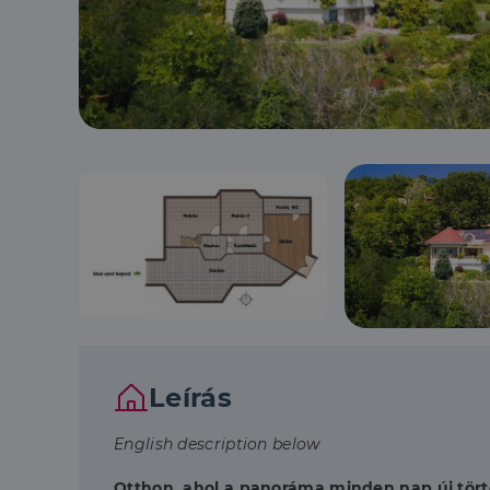
Leírás
English description below
Otthon, ahol a panoráma minden nap új történ