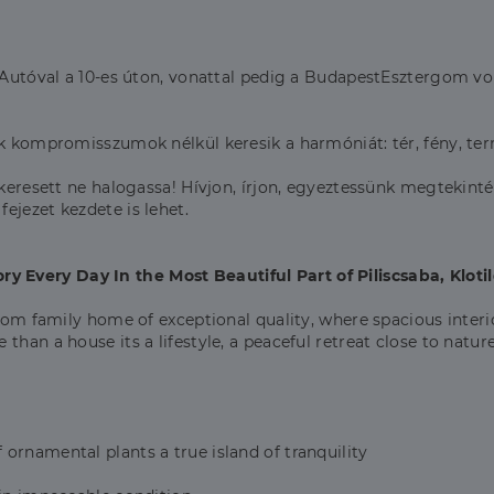
. Autóval a 10-es úton, vonattal pedig a BudapestEsztergom von
ik kompromisszumok nélkül keresik a harmóniát: tér, fény, ter
 keresett ne halogassa! Hívjon, írjon, egyeztessünk megtekinté
ejezet kezdete is lehet.
Every Day In the Most Beautiful Part of Piliscsaba, Klotil
room family home of exceptional quality, where spacious inter
than a house its a lifestyle, a peaceful retreat close to natu
ornamental plants a true island of tranquility