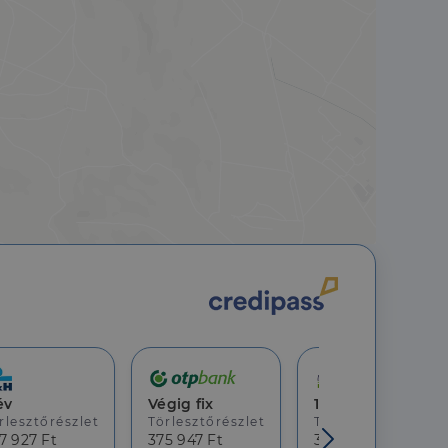
áit, hogy a tárolt
állapotának
rról, hogy a
lámról, amelyet a
sítja a weboldal
lt.
 tartalmának
z - amely jelentős
lgáltatáshoz. Ez a
életlenszerűen
t például valós
webhely minden
átogatói,
rról, hogy a
lámról, amelyet a
lt.
év
Végig fix
10 év
rlesztőrészlet
Törlesztőrészlet
Törlesztőrészlet
7 927 Ft
375 947 Ft
369 482 Ft