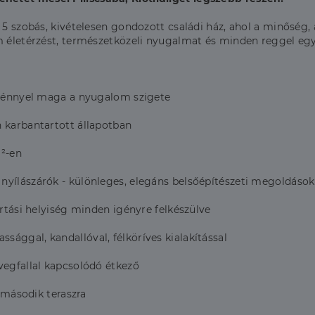
5 szobás, kivételesen gondozott családi ház, ahol a minőség, a 
 életérzést, természetközeli nyugalmat és minden reggel egy ú
növénnyel maga a nyugalom szigete
n karbantartott állapotban
m²-en
nyílászárók - különleges, elegáns belsőépítészeti megoldások
artási helyiség minden igényre felkészülve
ággal, kandallóval, félköríves kialakítással
vegfallal kapcsolódó étkező
a második teraszra