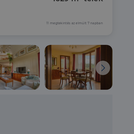
11 megtekintés az elmúlt 7 napban