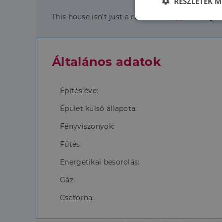
RÉSZLETEK M
This house isn't just a real estate opportunity 
Elengedhetet
szüksége
Általános adatok
Építés éve:
Épület külső állapota:
Az elengedhetetlenül 
fiókkezelést. A webo
Fényviszonyok:
Fűtés:
Név
Energetikai besorolás:
li_gc
Gáz:
CookieScriptConse
Csatorna: