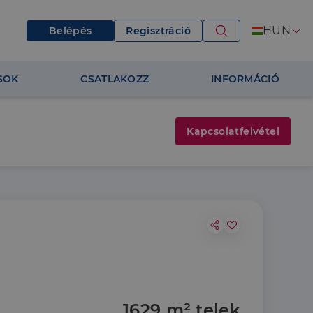
HUN
Belépés
Regisztráció
SOK
CSATLAKOZZ
INFORMÁCIÓ
Kapcsolatfelvétel
1629 m² telek