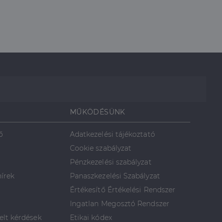
MŰKÖDÉSÜNK
ő
Adatkezelési tájékoztató
Cookie szabályzat
Pénzkezelési szabályzat
hírek
Panaszkezelési Szabályzat
Értékesítő Értékelési Rendszer
Ingatlan Megosztó Rendszer
elt kérdések
Etikai kódex