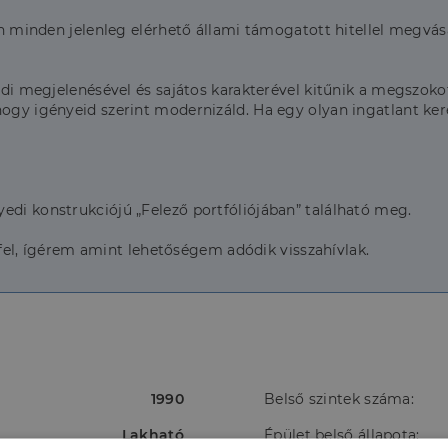
lan minden jelenleg elérhető állami támogatott hitellel megvás
yedi megjelenésével és sajátos karakterével kitűnik a megszoko
hogy igényeid szerint modernizáld. Ha egy olyan ingatlant ke
edi konstrukciójú „Felező portfóliójában” található meg.
l, ígérem amint lehetőségem adódik visszahívlak.
1990
Belső szintek száma:
Lakható
Épület belső állapota: