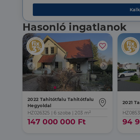
.dh.hu
Kalk
_gcl_au
Google 
.dh.hu
Hasonló ingatlanok
2022 Tahitótfalu Tahitótfalu
2021 Ta
Hegyoldal
HZ026325 |
6 szoba
| 203 m²
HZ0853
147 000 000 Ft
94 9