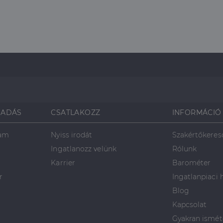
SADÁS
CSATLAKOZZ
INFORMÁCIÓ
ram
Nyiss irodát
Szakértőkeres
Ingatlanozz velünk
Rólunk
Karrier
Barométer
r
Ingatlanpiaci 
Blog
Kapcsolat
Gyakran ismét