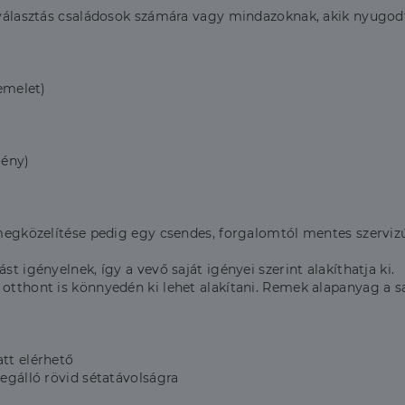
is választás családosok számára vagy mindazoknak, akik nyugo
 emelet)
mény)
 megközelítése pedig egy csendes, forgalomtól mentes szervizú
st igényelnek, így a vevő saját igényei szerint alakíthatja ki.
tthont is könnyedén ki lehet alakítani. Remek alapanyag a sajá
att elérhető
megálló rövid sétatávolságra