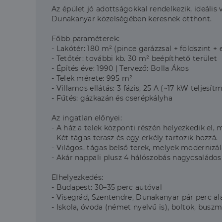
Az épület jó adottságokkal rendelkezik, ideál
Dunakanyar közelségében keresnek otthont.
Főbb paraméterek:
- Lakótér: 180 m² (pince garázzsal + földszint +
- Tetőtér: további kb. 30 m² beépíthető terület
- Építés éve: 1990 | Tervező: Bolla Ákos
- Telek mérete: 995 m²
- Villamos ellátás: 3 fázis, 25 A (~17 kW teljesít
- Fűtés: gázkazán és cserépkályha
Az ingatlan előnyei:
- A ház a telek központi részén helyezkedik el,
- Két tágas terasz és egy erkély tartozik hozzá.
- Világos, tágas belső terek, melyek modernizálá
- Akár nappali plusz 4 hálószobás nagycsaládos o
Elhelyezkedés:
- Budapest: 30–35 perc autóval
- Visegrád, Szentendre, Dunakanyar pár perc al
- Iskola, óvoda (német nyelvű is), boltok, busz