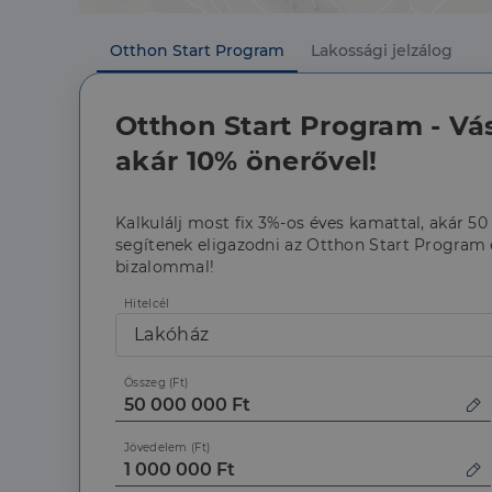
fiókkezelést. A webo
Név
Otthon Start Program
Lakossági jelzálog
li_gc
Otthon Start Program - Vá
CookieScriptConse
akár 10% önerővel!
Kalkulálj most fix 3%-os éves kamattal, akár 50
segítenek eligazodni az Otthon Start Program é
Szolgáltató
Név
bizalommal!
Domain
Név
Szolgált
Név
_lang
dh.hu
Domain
Hitelcél
_ga_F4MKCEZ8P5
Lakóház
IDE
Google 
.doublec
lidc
Összeg (Ft)
bcookie
Microso
Corpora
_ga
.linkedi
Jövedelem (Ft)
_fbp
Meta Pl
Inc.