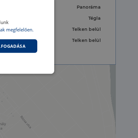
Panoráma
Tégla
lunk
ak megfelelően.
Telken belül
Telken belül
ELFOGADÁSA
nkcionalitás
jelentkezést és a