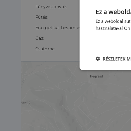
Fényviszonyok:
Ez a webolda
Fűtés:
Ez a weboldal süt
használatával Ön 
Energetikai besorolás:
Gáz:
Csatorna:
RÉSZLETEK M
Elengedhetet
szüksége
Az elengedhetetlenül 