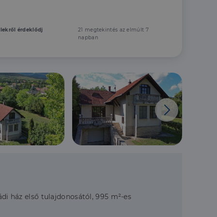
elekről érdeklődj
21 megtekintés az elmúlt 7
napban
ádi ház első tulajdonosától, 995 m²-es