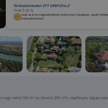
Törlesztőrészlet 277 299Ft/hó
THM 3.05 %
Csak az ár és négyzetméterár kritériumot vizsgáljuk, egyéb feltét
értékesítőinknél!
ton egy nettó 150 m²-es (bruttó 250 m²), napfényes, tágas csal