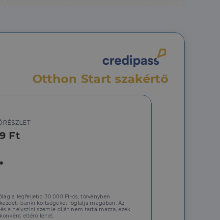
hoz való
a a látogatói cookie-
 hogy a Cookie-
Otthon Start szakértő
ŐRÉSZLET
áit, hogy a tárolt
9 Ft
állapotának
rról, hogy a
lámról, amelyet a
sítja a weboldal
lt.
*
 tartalmának
z - amely jelentős
ólag a legfeljebb 30.000 Ft-os, törvényben
lgáltatáshoz. Ez a
 kezdeti banki költségeket foglalja magában. Az
életlenszerűen
t például valós
 és a helyszíni szemle díját nem tartalmazza, ezek
webhely minden
onként eltérő lehet.
átogatói,