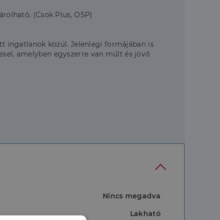
árolható. (Csok Plus, OSP)
tt ingatlanok közül. Jelenlegi formájában is
resel, amelyben egyszerre van múlt és jövő
Nincs megadva
Lakható