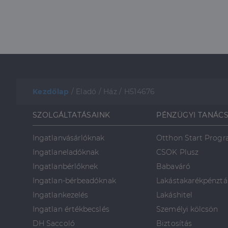
Kezdőlap
/
Eladó
/
Ház
/
H514676
SZOLGÁLTATÁSAINK
PÉNZÜGYI TANÁC
Ingatlanvásárlóknak
Otthon Start Prog
Ingatlaneladóknak
CSOK Plusz
Ingatlanbérlőknek
Babaváró
Ingatlan-bérbeadóknak
Lakástakarékpénztá
Ingatlankezelés
Lakáshitel
Ingatlan értékbecslés
Személyi kölcsön
DH Saccoló
Biztosítás