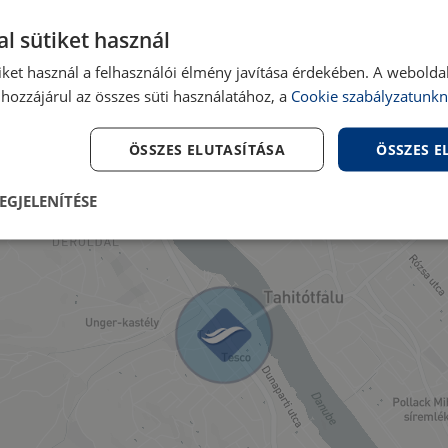
Nincs megadva
Nézet:
l sütiket használ
Gáz cirkó
Szerkezet:
iket használ a felhasználói élmény javítása érdekében. A webolda
hozzájárul az összes süti használatához, a
Cookie szabályzatunkn
Nincs megadva
Víz:
Telken belül
Villany:
ÖSSZES ELUTASÍTÁSA
ÖSSZES 
Telken belül
EGJELENÍTÉSE
lenül
Teljesítmény
Célzás
Fu
s
Elengedhetetlenül szükséges
Teljesítmény
Célzás
Funkcionalitás
szükséges sütik lehetővé teszik a webhely alapvető funkcióit, például a felhasználói be