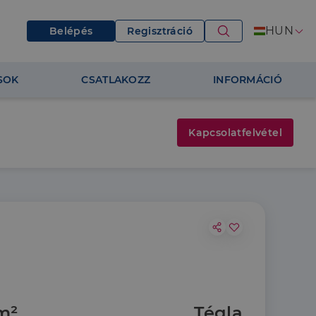
HUN
Belépés
Regisztráció
SOK
CSATLAKOZZ
INFORMÁCIÓ
Kapcsolatfelvétel
m²
Tégla