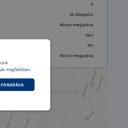
0
Jó állapotú
Nincs megadva
Van
NY
Nincs megadva
lunk
ak megfelelően.
ELFOGADÁSA
nkcionalitás