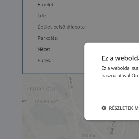
Emelet:
Lift:
Épület belső állapota:
Parkolás:
Nézet:
Ez a webolda
Fűtés:
Ház
Ez a weboldal süt
használatával Ön 
RÉSZLETEK M
Elengedhetet
szüksége