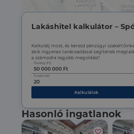
Lakáshitel kalkulátor – Spó
Az elengedhetetlenül 
fiókkezelést. A webo
Kalkulálj most, és keresd pénzügyi szakértőinke
akik ingyenes tanácsadással segítenek megtalá
Név
a számodra legjobb megoldást!
Összeg (Ft)
li_gc
Futamidő
CookieScriptConse
Kalkulálok
Hasonló ingatlanok
Szolgáltató
Név
Domain
Név
Szolgált
Név
_lang
dh.hu
Domain
_ga_F4MKCEZ8P5