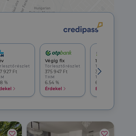
jelentkezést és a
év
Végig fix
10 év
rlesztőrészlet
Törlesztőrészlet
Törlesztőrészlet
hoz való
7 927 Ft
375 947 Ft
369 482 Ft
HM
THM
THM
18 %
6.54 %
6.68 %
a a látogatói cookie-
dekel
Érdekel
Érdekel
 hogy a Cookie-
áit, hogy a tárolt
állapotának