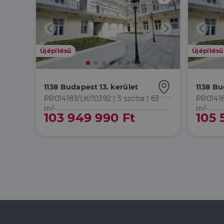
IDE
Google 
.doublec
lidc
bcookie
Microso
Corpora
_ga
.linkedi
Újépítésű
Újépítésű
_fbp
Meta Pl
Inc.
.dh.hu
1138 Budapest 13. kerület
1138 Bu
_gcl_au
Google 
.dh.hu
PR014183/LK/10392 |
3 szoba
| 63
PR01418
m²
m²
103 949 990 Ft
105 