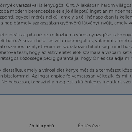
örnyék varázsával is lenyűgözi Önt. A lakásban három világos
szoba modern berendezése és a jó állapotú ingatlan mindennap
özponti, egyedi mérés nélkül, amely a téli hónapokban is kell
a nap bármely szakaszában gyönyörű látványt nyújt, amely va
te ideális a pihenésre, miközben a város nyüzsgése is könnye
thető. A közeli busz- és villamosmegállók, valamint a metróá
ható számos üzlet, étterem és szórakozási lehetőség mind hoz
etővé teszi, hogy az aktív életet élők számára a vízparti sétá
arátságos közössége pedig garantálja, hogy Ön és családja mi
életstílus, amely a városi élet kényelmét és a természet közel
en bizalommal. Az ingatlanpiac folyamatosan változik, és mi 
t. Ne habozzon, tapasztalja meg ezt a különleges ingatlant sz
Jó állapotú
Építés éve: