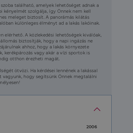
 szoba található, amelyek lehetőséget adnak a
i kényelmét szolgálja, így Önnek nem kell
emes meleget biztosít. A panorámás kilátás
lóban különleges élményt ad a lakás lakóinak.
n elérhető. A közlekedési lehetőségek kiválóak,
llomás biztosítják, hogy a napi ingázás ne
zájárulnak ahhoz, hogy a lakás környezete
k, kerékpározás vagy akár a vízi sportok is
ndig otthon érezheti magát.
ségét ötvözi. Ha kérdései lennének a lakással
itt vagyunk, hogy segítsünk Önnek megtalálni
emélyesen!
2006