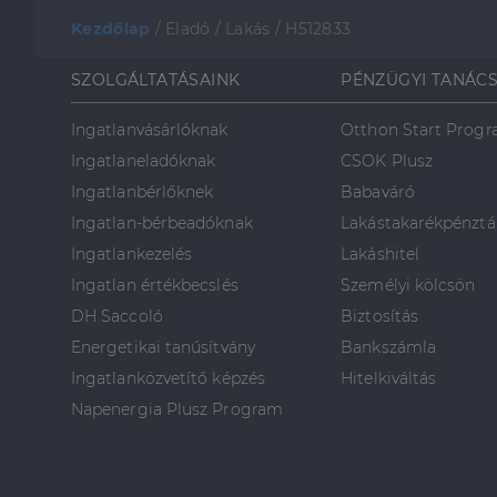
Kezdőlap
/
Eladó
/
Lakás
/
H512833
SZOLGÁLTATÁSAINK
PÉNZÜGYI TANÁC
Ingatlanvásárlóknak
Otthon Start Prog
Ingatlaneladóknak
CSOK Plusz
Ingatlanbérlőknek
Babaváró
Ingatlan-bérbeadóknak
Lakástakarékpénztá
Ingatlankezelés
Lakáshitel
Ingatlan értékbecslés
Személyi kölcsön
DH Saccoló
Biztosítás
Energetikai tanúsítvány
Bankszámla
Ingatlanközvetítő képzés
Hitelkiváltás
Napenergia Plusz Program