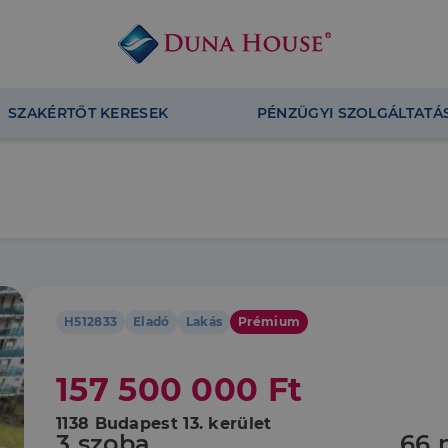
SZAKÉRTŐT KERESEK
PÉNZÜGYI SZOLGÁLTATÁ
H512833
Eladó
Lakás
Prémium
157 500 000 Ft
1138 Budapest 13. kerület
3 szoba
66 