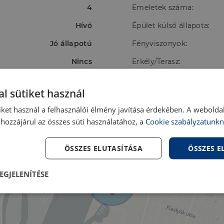
4
Emeletek száma:
Hívó
Épület külső állapota:
Jó állapotú
Fényviszonyok:
Nincs
Erkély/Terasz:
Panoráma
Tájolás:
l sütiket használ
központi egyedi mérővel
Energetikai besorolás:
iket használ a felhasználói élmény javítása érdekében. A webolda
hozzájárul az összes süti használatához, a
Cookie szabályzatunkn
ÖSSZES ELUTASÍTÁSA
ÖSSZES 
EGJELENÍTÉSE
lenül
Teljesítmény
Célzás
Fu
s