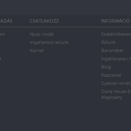
SADÁS
CSATLAKOZZ
INFORMÁCIÓ
ram
Nyiss irodát
Szakértőkeres
Ingatlanozz velünk
Rólunk
Karrier
Barométer
r
Ingatlanpiaci 
Blog
Kapcsolat
Gyakran ismét
Duna House Eg
Alapítvány