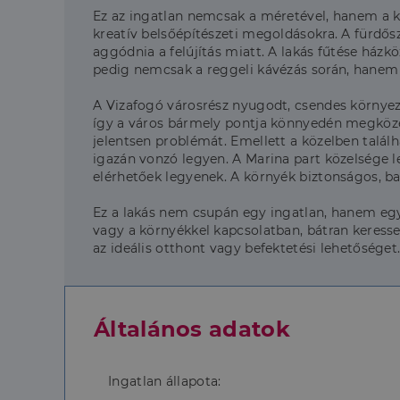
Ez az ingatlan nemcsak a méretével, hanem a k
kreatív belsőépítészeti megoldásokra. A fürdő
aggódnia a felújítás miatt. A lakás fűtése házk
pedig nemcsak a reggeli kávézás során, hanem 
A Vizafogó városrész nyugodt, csendes környeze
így a város bármely pontja könnyedén megközelí
jelentsen problémát. Emellett a közelben talál
igazán vonzó legyen. A Marina part közelsége leh
elérhetőek legyenek. A környék biztonságos, b
Ez a lakás nem csupán egy ingatlan, hanem egy 
vagy a környékkel kapcsolatban, bátran keress
az ideális otthont vagy befektetési lehetősége
Általános adatok
Ingatlan állapota: