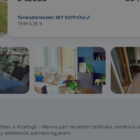
Törlesztőrészlet 357 927Ft/hó
THM 6.18 %
ben, a Vizafogó – Marina part területén található, rendkívül
agy befektetők számára egyaránt.