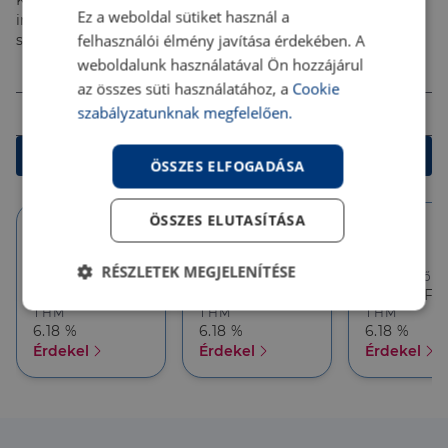
Kalkulálj most, és keresd pénzügyi szakértőinket, akik
Ez a weboldal sütiket használ a
ingyenes tanácsadással segítenek megtalálni a
felhasználói élmény javítása érdekében. A
számodra legjobb megoldást!
Összeg (Ft)
weboldalunk használatával Ön hozzájárul
az összes süti használatához, a
Cookie
Futamidő
szabályzatunknak megfelelően.
Kalkulálok
ÖSSZES ELFOGADÁSA
ÖSSZES ELUTASÍTÁSA
10 év
10 év
5 év
RÉSZLETEK MEGJELENÍTÉSE
Törlesztőrészlet
Törlesztőrészlet
Törlesztőré
386 626 Ft
357 927 Ft
357 927 Ft
Elengedhetetlenül
Teljesítmény
THM
THM
THM
szükséges
6.18 %
6.18 %
6.18 %
Érdekel
Érdekel
Érdekel
Célzás
Funkcionalitás