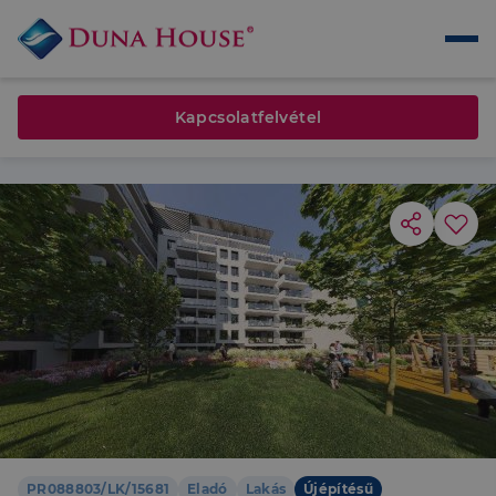
Kapcsolatfelvétel
PR088803/LK/15681
Eladó
Lakás
Újépítésű