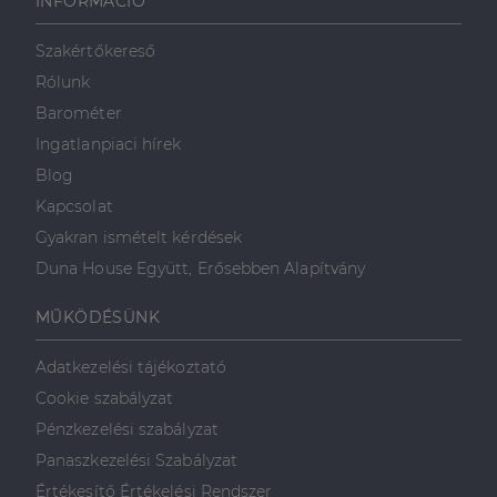
INFORMÁCIÓ
használja,
mint például
valós idejű
ajánlattétel
Szakértőkereső
harmadik fél
hirdetőitől
Rólunk
_gcl_au
2
Ezt a cookie-t
Barométer
Google LLC
hónap
a Doubleclick
.dh.hu
4 hét
állítja be, és
Ingatlanpiaci hírek
információkat
szolgáltat
Blog
arról, hogy a
végfelhasználó
Kapcsolat
hogyan
használja a
Gyakran ismételt kérdések
weboldalt, és
minden olyan
Duna House Együtt, Erősebben Alapítvány
reklámról,
amelyet a
végfelhasználó
MŰKÖDÉSÜNK
láthatott,
mielőtt
meglátogatta
Adatkezelési tájékoztató
az említett
weboldalt.
Cookie szabályzat
Pénzkezelési szabályzat
Panaszkezelési Szabályzat
Értékesítő Értékelési Rendszer