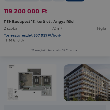
119 200 000 Ft
1139 Budapest 13. kerület , Angyalföld
2 szoba
72 m²
Tégla
Törlesztőrészlet 357 927Ft/hó
THM 6.18 %
22 megtekintés az elmúlt 7 napban