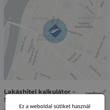
kórház, orvosi rendelő, gyógyszertár, bank,
kormányablak, kávézó, Tesco, Aldi, Spar, virágüzlet,
edzőterem), közlekedés szempontjából is kiváló,
mivel a metró, buszok (távolsági is!), 1-es villamos
csupán néhány perc távolságra vannak.
Lakáshitel kalkulátor –
Spórolj velünk!
Ez a weboldal sütiket használ