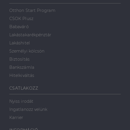
szolgálja fel a
első féltől származó
hogyan
Corporation
weboldalt.
süti, amely biztosítja
használja a
.linkedin.com
Otthon Start Program
a weboldal megfelel
weboldalt, és
működését.
minden olyan
CSOK Plusz
reklámról,
_ga
1 év 1
amelyet a
Ez a cookie-név
Google LLC
Babaváró
hónap
végfelhasználó
társítva van a Googl
.dh.hu
láthatott,
Universal Analytics-
Lakástakarékpénztár
mielőtt
hez - amely jelentős
meglátogatta
frissítés a Google
Lakáshitel
az említett
által leggyakrabban
weboldalt.
használt elemzési
Személyi kölcsön
szolgáltatáshoz. Ez a
süti az egyedi
bcookie
1 év
Ez egy
Microsoft
Biztosítás
felhasználók
Microsoft MSN
Corporation
megkülönböztetésér
első féltől
.linkedin.com
Bankszámla
szolgál,
származó
véletlenszerűen
sütik, amely a
Hitelkiváltás
generált szám
weboldal
hozzárendelésével
tartalmának
kliens azonosítóként
közösségi
CSATLAKOZZ
A webhely minden
médián
oldalkérésében
keresztül
szerepel, és a
történő
Nyiss irodát
webhely-elemzési
megosztására
jelentések látogatói,
szolgál.
Ingatlanozz velünk
munkamenet- és
kampányadatainak
_fbp
2
A Facebook
Meta Platform
Karrier
kiszámítására szolgál
hónap
egy sor olyan
Inc.
4 hét
reklámtermék
.dh.hu
szállítására