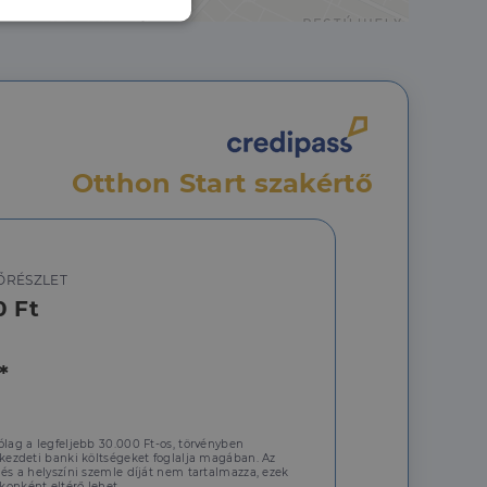
nkcionalitás
Otthon Start szakértő
jelentkezést és a
ŐRÉSZLET
0 Ft
hoz való
*
a a látogatói cookie-
 hogy a Cookie-
ólag a legfeljebb 30.000 Ft-os, törvényben
 kezdeti banki költségeket foglalja magában. Az
 és a helyszíni szemle díját nem tartalmazza, ezek
onként eltérő lehet.