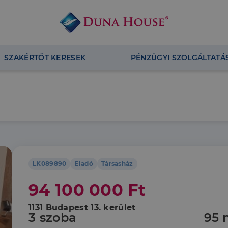
SZAKÉRTŐT KERESEK
PÉNZÜGYI SZOLGÁLTATÁ
LK089890
Eladó
Társasház
94 100 000 Ft
1131 Budapest 13. kerület
3 szoba
95 