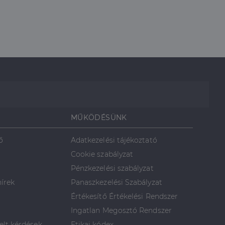
MŰKÖDÉSÜNK
ő
Adatkezelési tájékoztató
Cookie szabályzat
Pénzkezelési szabályzat
hírek
Panaszkezelési Szabályzat
Értékesítő Értékelési Rendszer
Ingatlan Megosztó Rendszer
elt kérdések
Etikai kódex