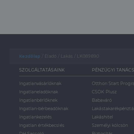
Kezdőlap
/
Eladó
/
Lakás
/
LK089890
SZOLGÁLTATÁSAINK
PÉNZÜGYI TANÁC
Ingatlanvásárlóknak
Otthon Start Prog
Ingatlaneladóknak
CSOK Plusz
Ingatlanbérlőknek
Babaváró
Ingatlan-bérbeadóknak
Lakástakarékpénztá
Ingatlankezelés
Lakáshitel
Ingatlan értékbecslés
Személyi kölcsön
DH Saccoló
Biztosítás