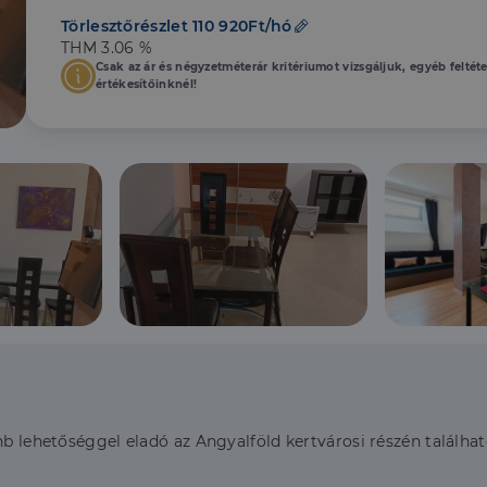
Törlesztőrészlet 110 920Ft/hó
THM 3.06 %
Csak az ár és négyzetméterár kritériumot vizsgáljuk, egyéb feltét
értékesítőinknél!
bnb lehetőséggel eladó az Angyalföld kertvárosi részén találha