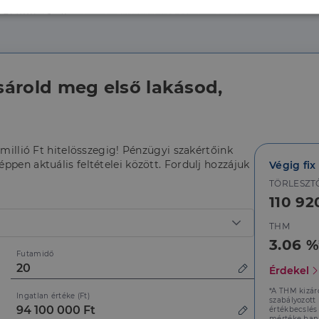
lenül
Teljesítmény
Célzás
Fu
s
sárold meg első lakásod,
Elengedhetetlenül szükséges
Teljesítmény
Célzás
Funkcionalitás
 millió Ft hitelösszegig! Pénzügyi szakértőink
szükséges sütik lehetővé teszik a webhely alapvető funkcióit, például a felhasználói be
ppen aktuális feltételei között. Fordulj hozzájuk
Végig fix
ldal nem használható megfelelően az elengedhetetlenül szükséges sütik nélkül.
TÖRLESZT
Szolgáltató
/
Lejárat
Leírás
Domain
110 92
5
A cookie-k nem alapvető célokra történő felhasználásá
LinkedIn
THM
hónap
hozzájárulás tárolására szolgál
Corporation
4 hét
.linkedin.com
3.06 %
Futamidő
nt
2
Ezt a cookie-t a Cookie-Script.com szolgáltatás használj
CookieScript
Érdekel
hónap
k beleegyezési beállításainak emlékezésére. Szükséges,
dh.hu
4 hét
Script.com cookie banner megfelelően működjön.
*A THM kizár
Ingatlan értéke (Ft)
szabályozott
értékbecslés
mértéke bank