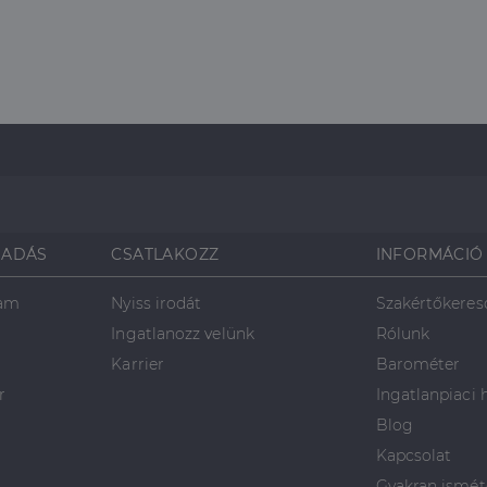
SADÁS
CSATLAKOZZ
INFORMÁCIÓ
ram
Nyiss irodát
Szakértőkeres
Ingatlanozz velünk
Rólunk
Karrier
Barométer
r
Ingatlanpiaci 
Blog
Kapcsolat
Gyakran ismét