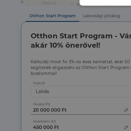
Elengedhetet
szüksége
Otthon Start Program
Lakossági jelzálog
Otthon Start Program - Vá
akár 10% önerővel!
Kalkulálj most fix 3%-os éves kamattal, akár 50
Az elengedhetetlenül 
segítenek eligazodni az Otthon Start Program é
fiókkezelést. A webo
bizalommal!
Név
Hitelcél
li_gc
Lakás
Összeg (Ft)
CookieScriptConse
Jövedelem (Ft)