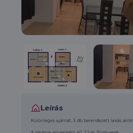
Leírás
Különleges ajánlat: 3 db berendezett lakás air
A lakások egyenként 40, 52 és 15nm-esek.