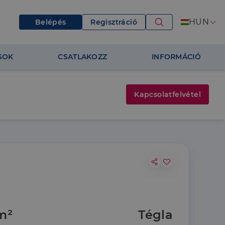
HUN
Belépés
Regisztráció
SOK
CSATLAKOZZ
INFORMÁCIÓ
Kapcsolatfelvétel
m²
Tégla