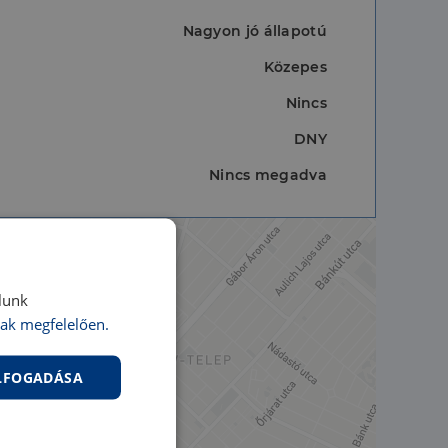
Nagyon jó állapotú
Közepes
Nincs
DNY
Nincs megadva
lunk
ak megfelelően.
ELFOGADÁSA