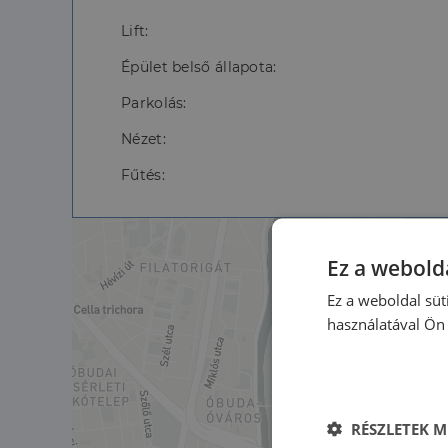
Lift:
Épület belső állapota:
Parkolás:
Nézet:
Fűtés:
Ez a webolda
Ez a weboldal süt
használatával Ön 
RÉSZLETEK M