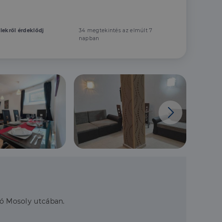
elekről érdeklődj
34 megtekintés az elmúlt 7
napban
tó Mosoly utcában.