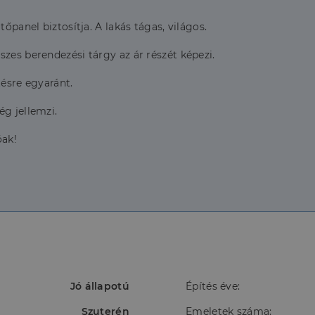
őpanel biztosítja. A lakás tágas, világos.
zes berendezési tárgy az ár részét képezi.
tésre egyaránt.
ég jellemzi.
óak!
Jó állapotú
Építés éve:
Szuterén
Emeletek száma: