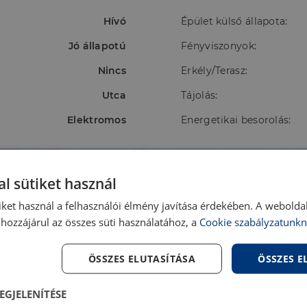
Hívó
Épület külső állapota:
Jó állapotú
Fényviszonyok:
Nincs
Erkély/Terasz:
Utca
Tájolás:
Elektromos
Energetikai besorolás:
l sütiket használ
iket használ a felhasználói élmény javítása érdekében. A webolda
hozzájárul az összes süti használatához, a
Cookie szabályzatunkn
ÖSSZES ELUTASÍTÁSA
ÖSSZES 
EGJELENÍTÉSE