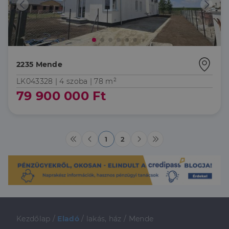
amelyet a
végfelhasználó
láthatott,
mielőtt
meglátogatta
az említett
weboldalt.
2235 Mende
LK043328 |
4 szoba
| 78 m²
79 900 000 Ft
1
2
Kezdőlap
/
Eladó
/
lakás, ház
/
Mende