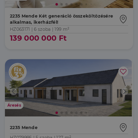
2235 Mende Két generáció összeköltözésére
alkalmas, ikerházfél!
HZ063171 |
6 szoba
| 199 m²
139 000 000 Ft
Áresés
2235 Mende
HZ079995 |
5 szoba
| 127 m²