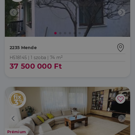
2235 Mende
H518145 |
1 szoba
| 74 m²
37 500 000 Ft
Prémium