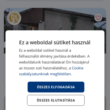
Ez a weboldal sütiket használ
Prémium
Ez a weboldal sütiket használ a
felhasználói élmény javítása érdekében. A
weboldalunk használatával Ön hozzájárul
2235 Mende Nincs utca
az összes süti használatához, a
Cookie
HZ040251 |
2 szoba
| 53 m²
szabályzatunknak megfelelően.
36 600 000 Ft
ÖSSZES ELFOGADÁSA
ÖSSZES ELUTASÍTÁSA