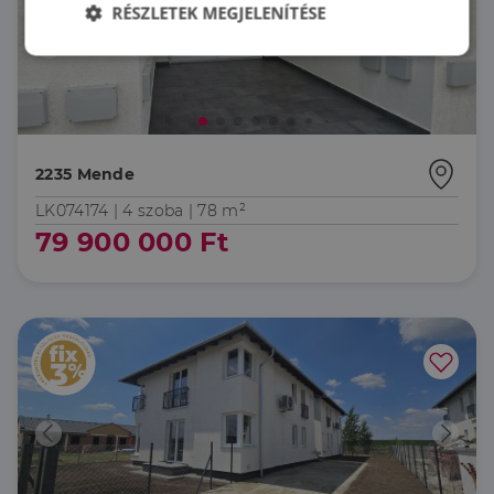
RÉSZLETEK MEGJELENÍTÉSE
Elengedhetetlenül
Teljesítmény
szükséges
Célzás
Funkcionalitás
2235 Mende
LK074174 |
4 szoba
| 78 m²
79 900 000 Ft
Elengedhetetlenül szükséges
Teljesítmény
Célzás
Funkcionalitás
Az elengedhetetlenül szükséges sütik lehetővé teszik
a webhely alapvető funkcióit, például a felhasználói
bejelentkezést és a fiókkezelést. A weboldal nem
használható megfelelően az elengedhetetlenül
szükséges sütik nélkül.
Szolgáltató
/