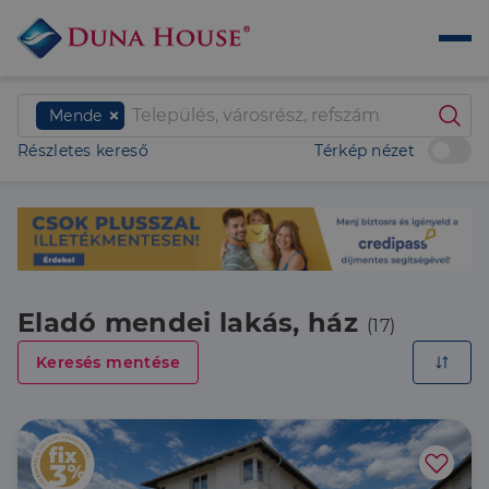
Mende
Részletes kereső
Térkép nézet
Eladó mendei lakás, ház
(17)
Keresés mentése