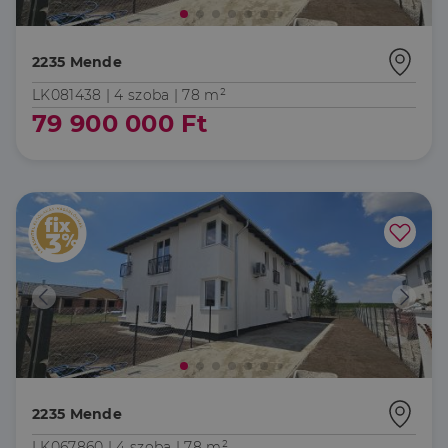
Név
Lejárat
Leírás
Domain
li_gc
5
A cookie-k nem
LinkedIn
hónap
alapvető célokra
Corporation
2235 Mende
4 hét
történő
.linkedin.com
felhasználásához
LK081438 |
4 szoba
| 78 m²
való
hozzájárulás
79 900 000 Ft
tárolására
szolgál
CookieScriptConsent
2
Ezt a cookie-t a
CookieScript
hónap
Cookie-
dh.hu
4 hét
Script.com
szolgáltatás
használja a
látogatói cookie-
k beleegyezési
beállításainak
emlékezésére.
Szükséges, hogy
Google
a Cookie-
Privacy Policy
Script.com
cookie banner
megfelelően
működjön.
2235 Mende
LK067860 |
4 szoba
| 78 m²