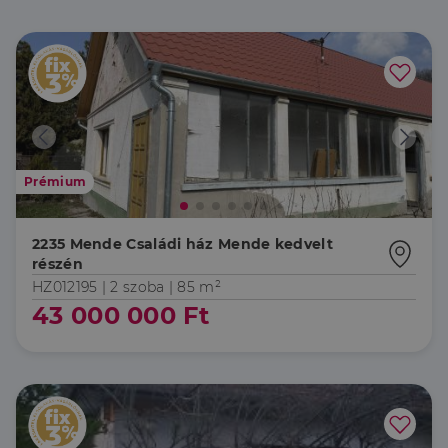
Prémium
2235 Mende Családi ház Mende kedvelt
részén
HZ012195 |
2 szoba
| 85 m²
43 000 000 Ft