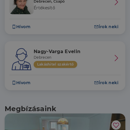
Debrecen, Csapó
Értékesítő
Hívom
Írok neki
Nagy-Varga Evelin
Debrecen
Lakáshitel szakértő
Hívom
Írok neki
Megbízásaink