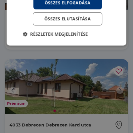
ÖSSZES ELFOGADÁSA
4029 Debrecen Belvárosi 35nm-es mért
ÖSSZES ELUTASÍTÁSA
távhős!
LK042321 |
2 szoba
| 35 m²
RÉSZLETEK MEGJELENÍTÉSE
44 990 000 Ft
Elengedhetetlenül
Teljesítmény
szükséges
Célzás
Funkcionalitás
Prémium
Elengedhetetlenül szükséges
Teljesítmény
Célzás
Funkcionalitás
4033 Debrecen Debrecen Kard utca