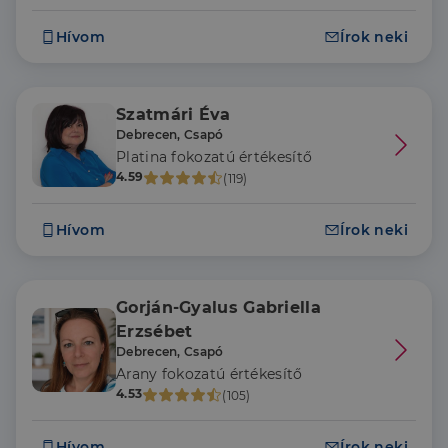
Szenvedélyünk az ingatlan.
Hívom
Írok neki
Szatmári Éva
Debrecen, Csapó
Platina fokozatú értékesítő
4.59
(119)
Hívom
Írok neki
Gorján-Gyalus Gabriella
Erzsébet
Debrecen, Csapó
Arany fokozatú értékesítő
4.53
(105)
Hívom
Írok neki