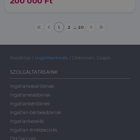
200 000 Ft
1
2
…
20
Kezdőlap
/
Ingatlaniroda
/
Debrecen, Csapó
SZOLGÁLTATÁSAINK
Ingatlanvásárlóknak
Ingatlaneladóknak
Ingatlanbérlőknek
Ingatlan-bérbeadóknak
Ingatlankezelés
Ingatlan értékbecslés
DH Saccoló