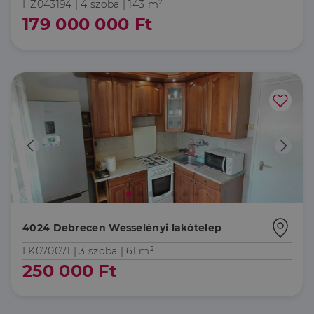
HZ043194 |
4 szoba
| 143 m²
Az elengedhetetlenül szükséges sütik lehetővé teszik
a webhely alapvető funkcióit, például a felhasználói
179 000 000 Ft
bejelentkezést és a fiókkezelést. A weboldal nem
használható megfelelően az elengedhetetlenül
szükséges sütik nélkül.
Szolgáltató
/
Név
Lejárat
Leírás
Domain
li_gc
5
A cookie-k nem
LinkedIn
hónap
alapvető célokra
Corporation
4 hét
történő
.linkedin.com
felhasználásához
való
hozzájárulás
tárolására
szolgál
CookieScriptConsent
2
Ezt a cookie-t a
CookieScript
hónap
Cookie-
dh.hu
4 hét
Script.com
szolgáltatás
4024 Debrecen Wesselényi lakótelep
használja a
látogatói cookie-
LK070071 |
3 szoba
| 61 m²
k beleegyezési
beállításainak
250 000 Ft
emlékezésére.
Szükséges, hogy
Google
a Cookie-
Privacy Policy
Script.com
cookie banner