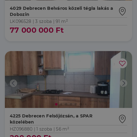
arról, hogy a
4029 Debrecen Belváros közeli tégla lakás a
végfelhasználó
hogyan
Dobozin
használja a
LK096528 |
3 szoba
| 91 m²
weboldalt, és
minden olyan
77 000 000 Ft
reklámról,
amelyet a
végfelhasználó
láthatott,
mielőtt
meglátogatta
az említett
weboldalt.
4225 Debrecen Felsőjózsán, a SPAR
közelében
HZ096880 |
1 szoba
| 56 m²