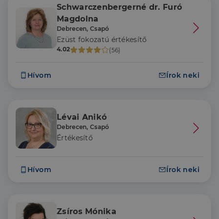
Schwarczenbergerné dr. Furó
Magdolna
Debrecen, Csapó
Ezüst fokozatú értékesítő
4.02
(56)
Hívom
Írok neki
Lévai Anikó
Debrecen, Csapó
Értékesítő
Hívom
Írok neki
Zsíros Mónika