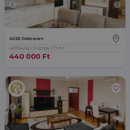
weboldalt.
használt elemzési
szolgáltatáshoz. Ez a
süti az egyedi
bcookie
1 év
Ez egy
Microsoft
felhasználók
Microsoft MSN
Corporation
megkülönböztetésér
első féltől
.linkedin.com
szolgál,
származó
véletlenszerűen
sütik, amely a
generált szám
weboldal
hozzárendelésével
tartalmának
4026 Debrecen
kliens azonosítóként
közösségi
A webhely minden
médián
oldalkérésében
LK034242 |
3 szoba
| 71 m²
keresztül
szerepel, és a
történő
440 000 Ft
webhely-elemzési
megosztására
jelentések látogatói,
szolgál.
munkamenet- és
kampányadatainak
_fbp
2
A Facebook
Meta Platform
kiszámítására szolgál
hónap
egy sor olyan
Inc.
4 hét
reklámtermék
.dh.hu
szállítására
használja,
mint például
valós idejű
ajánlattétel
harmadik fél
hirdetőitől
_gcl_au
2
Ezt a cookie-t
Google LLC
hónap
a Doubleclick
.dh.hu
4 hét
állítja be, és
információkat
szolgáltat