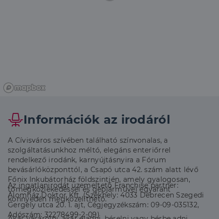
Információk az irodáról
A Cívisváros szívében található színvonalas, a
szolgáltatásunkhoz méltó, elegáns enteriőrrel
rendelkező irodánk, karnyújtásnyira a Fórum
bevásárlóközponttól, a Csapó utca 42. szám alatt lévő
Főnix Inkubátorház földszintjén, amely gyalogosan,
Az ingatlanirodát üzemeltető Franchise partner:
tömegközlekedéssel és gépjárművel egyaránt
Álomház Doktor Kft. (Székhely: 4033 Debrecen Szegedi
könnyedén megközelíthető.
Gergely utca 20. 1. ajt, Cégjegyzékszám: 09-09-035132,
Adószám: 32278499-2-09)
Akár vásárolni, akár eladni, bérelni vagy bérbe adni