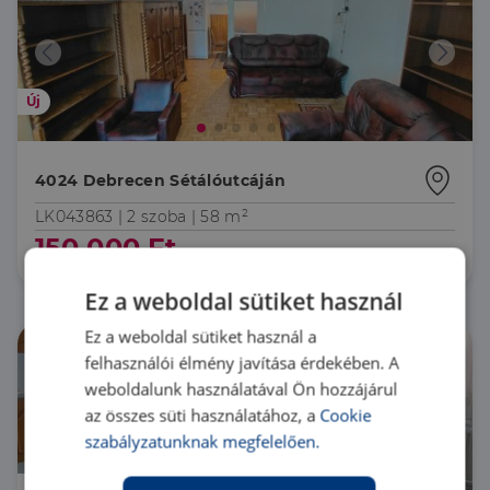
Új
4024 Debrecen Sétálóutcáján
LK043863 |
2 szoba
| 58 m²
150 000 Ft
Ez a weboldal sütiket használ
Ez a weboldal sütiket használ a
felhasználói élmény javítása érdekében. A
weboldalunk használatával Ön hozzájárul
az összes süti használatához, a
Cookie
szabályzatunknak megfelelően.
Hamarosan jön