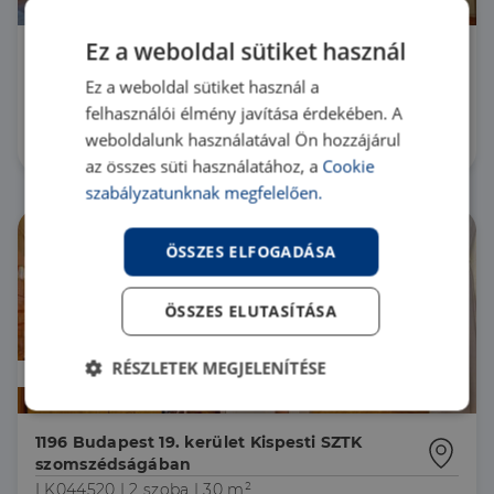
Ez a weboldal sütiket használ
2225 Üllő nyugodt, kertvárosias hangulat,
központhoz közel
Ez a weboldal sütiket használ a
HZ067017 |
9 szoba
| 307 m²
felhasználói élmény javítása érdekében. A
138 500 000 Ft
weboldalunk használatával Ön hozzájárul
az összes süti használatához, a
Cookie
szabályzatunknak megfelelően.
ÖSSZES ELFOGADÁSA
ÖSSZES ELUTASÍTÁSA
RÉSZLETEK MEGJELENÍTÉSE
Új
Elengedhetetlenül
Teljesítmény
szükséges
1196 Budapest 19. kerület Kispesti SZTK
szomszédságában
LK044520 |
2 szoba
| 30 m²