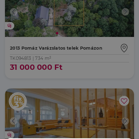
Új
2013 Pomáz Varázslatos telek Pomázon
TK094813 |
734 m²
31 000 000 Ft
Új