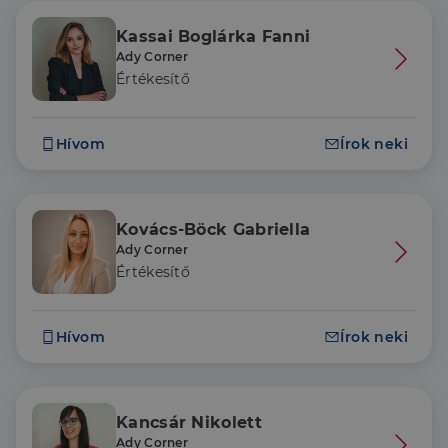
Kassai Boglárka Fanni
Ady Corner
Értékesítő
Hívom
Írok neki
Kovács-Böck Gabriella
Ady Corner
Értékesítő
Hívom
Írok neki
Kancsár Nikolett
Ady Corner