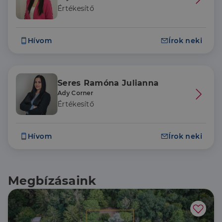
Értékesítő
Hívom
Írok neki
Seres Ramóna Julianna
Ady Corner
Értékesítő
Hívom
Írok neki
Megbízásaink