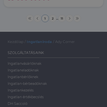
1
2
…
11
Kezdőlap
/
Ingatlaniroda
/
Ady Corner
SZOLGÁLTATÁSAINK
Ingatlanvásárlóknak
Ingatlaneladóknak
Ingatlanbérlőknek
Ingatlan-bérbeadóknak
Ingatlankezelés
Ingatlan értékbecslés
DH Saccoló