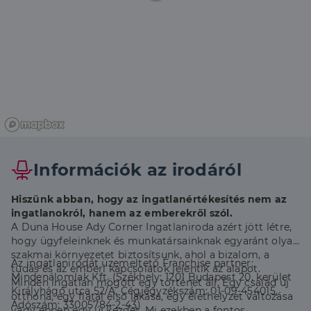
Információk az irodáról
Hiszünk abban, hogy az ingatlanértékesítés nem az
ingatlanokról, hanem az emberekről szól.
A Duna House Ady Corner Ingatlaniroda azért jött létre,
hogy ügyfeleinknek és munkatársainknak egyaránt olyan
szakmai környezetet biztosítsunk, ahol a bizalom, a
Az ingatlanirodát üzemeltető Franchise partner:
tudás és az emberi kapcsolatok jelentik az alapot.
Mindenálomlak Kft. (Székhely: 1201 Budapest 20. kerület
Minden ingatlan mögött egy történet áll. Egy család új
Királyhágó utca 52/A, Cégjegyzékszám: 01-09-454015,
otthona, egy fiatal első lakása, egy élethelyzet változása
Adószám: 33005784-2-43)
vagy éppen egy új kezdet. Mi ezekben a fontos