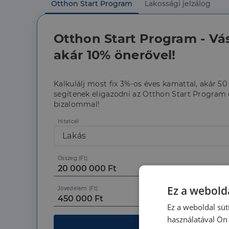
Otthon Start Program
Lakossági jelzálog
Otthon Start Program - Vá
akár 10% önerővel!
Kalkulálj most fix 3%-os éves kamattal, akár 50
segítenek eligazodni az Otthon Start Program é
bizalommal!
Hitelcél
Lakás
Összeg (Ft)
Ez a webolda
Jövedelem (Ft)
Ez a weboldal süt
használatával Ön 
Kalk