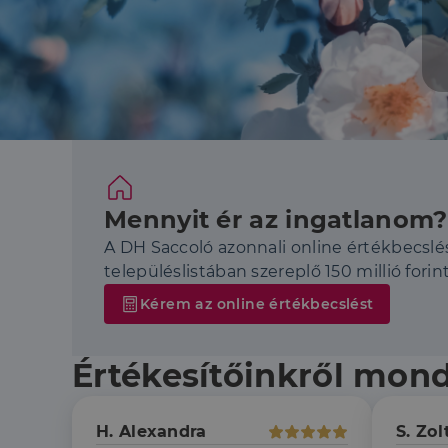
Mennyit ér az ingatlanom?
A DH Saccoló azonnali online értékbecslé
településlistában szereplő 150 millió forint
Kérem az online értékbecslést
Értékesítőinkről mon
H. Alexandra
S. Zol