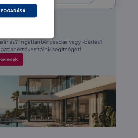
ELFOGADÁSA
értőinket!
nkcionalitás
ásárlás? Ingatlanbérbeadás vagy -bérlés?
ngatlanértékesítőink segítségét!
 keresek
jelentkezést és a
hoz való