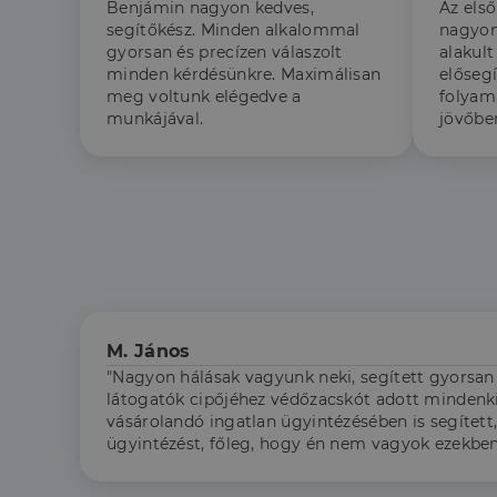
Benjámin nagyon kedves,
Az els
segítőkész. Minden alkalommal
nagyon
gyorsan és precízen válaszolt
alakult
minden kérdésünkre. Maximálisan
elősegí
meg voltunk elégedve a
folyam
munkájával.
jövőbe
M. János
"Nagyon hálásak vagyunk neki, segített gyorsan 
látogatók cipőjéhez védőzacskót adott mindenkin
vásárolandó ingatlan ügyintézésében is segített
ügyintézést, főleg, hogy én nem vagyok ezekben 