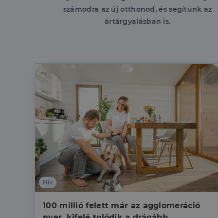
számodra az új otthonod, és segítünk az
ártárgyalásban is.
Hír
100 millió felett már az agglomeráció 
nyer, kifelé tolódik a drágább 