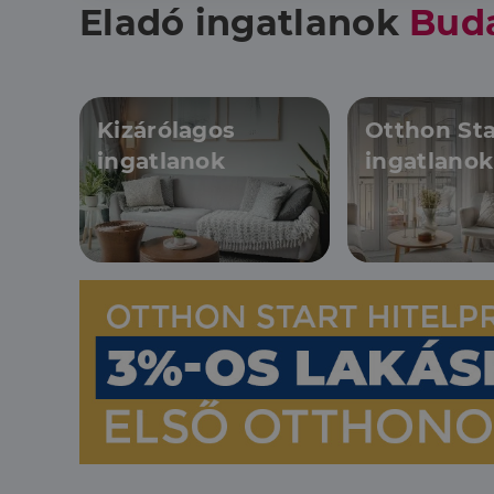
Eladó ingatlanok
Bud
Kizárólagos
Otthon Sta
ingatlanok
ingatlanok