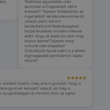
ész,
Telefonos egyeztetés után
pontosan a megbeszélt időre
érkezett!! Teljesen felkészülten az
ingatlanból kérdésünkre kimerítő
választ adott bármit
kérdezhettünk!!Kedvességével,
hozzá értésével mindent elkövet
azért, hogy az eladó és vevő meg
bízzon benne!!Teljesen meg
voltunk vele elégedve!!
Gratulálunk hozzá ezért is a lehető
legmagasabb pontszámot kapta
tőlünk!!
r vevőket hozott, még arra is gondolt, hogy a
nkre gyorsan keresett választ, és még a
jes nyugodtsággal rá mertem bízni az egész