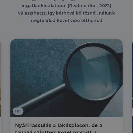
ingatlankínálatából (Reálmonitor, 2022)
választhatsz, így bárhová költöznél, nálunk
megtalálod következő otthonod.
Hír
Nyári lassulás a lakáspiacon, de a 
tavalyi szinthez közel maradt a 