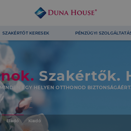
SZAKÉRTŐT KERESEK
PÉNZÜGYI SZOLGÁLTATÁ
anok.
Szakértők. H
MINDEN EGY HELYEN OTTHONOD BIZTONSÁGÁÉRT
Eladó
Kiadó