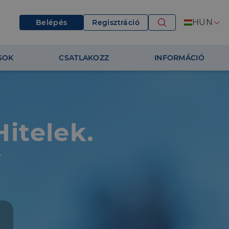
HUN
Belépés
Regisztráció
SOK
CSATLAKOZZ
INFORMÁCIÓ
itelek.
.