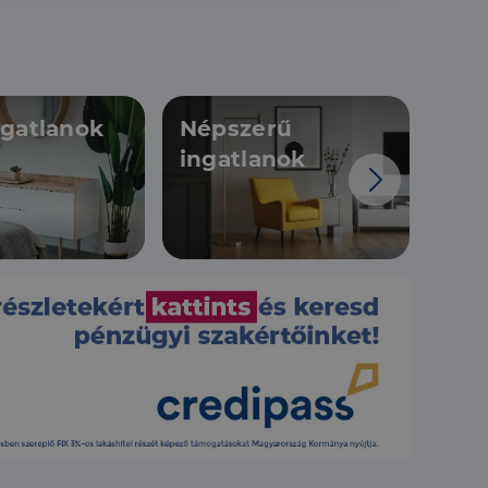
ngatlanok
Népszerű
Újé
ingatlanok
ing