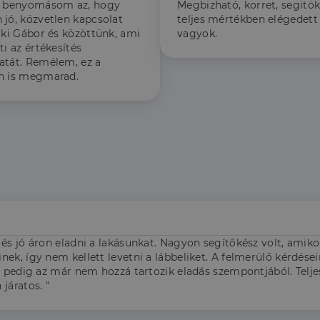
ő benyomásom az, hogy
Megbizható, korret, segitök
 jó, közvetlen kapcsolat
teljes mértékben elégedett
 ki Gábor és közöttünk, ami
vagyok.
ti az értékesítés
atát. Remélem, ez a
n is megmarad.
és jó áron eladni a lakásunkat. Nagyon segítőkész volt, amiko
ek, így nem kellett levetni a lábbeliket. A felmerülő kérdései
, pedig az már nem hozzá tartozik eladás szempontjából. Tel
járatos. "