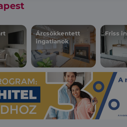
apest
rt
Árcsökkentett
Friss i
ingatlanok