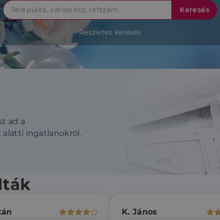
Keresés
Részletes keresés
st ad a
 alatti ingatlanokról.
dták
tán
K. János