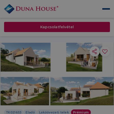
Kapcsolatfelvétel
TK021653
Eladó
Lakóövezeti telek
Prémium