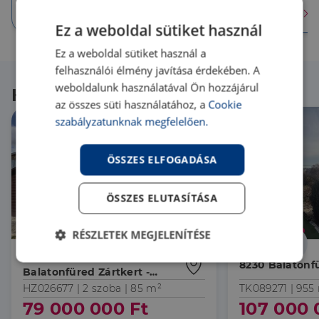
Érdekel
Érdekel
Érdekel
Ez a weboldal sütiket használ
Ez a weboldal sütiket használ a
felhasználói élmény javítása érdekében. A
weboldalunk használatával Ön hozzájárul
Hasonló ingatlanok
az összes süti használatához, a
Cookie
szabályzatunknak megfelelően.
ÖSSZES ELFOGADÁSA
ÖSSZES ELUTASÍTÁSA
RÉSZLETEK MEGJELENÍTÉSE
8230 Balatonfüred
Elengedhetetlenül
Teljesítmény
8230 Balatonf
Balatonfüred Zártkert -
szükséges
Nyaraló
HZ026677 |
2 szoba
| 85 m²
TK089271 |
955
79 000 000 Ft
107 000 