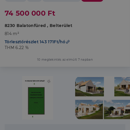
74 500 000 Ft
8230 Balatonfüred , Belterület
814 m²
Törlesztőrészlet 143 171Ft/hó
THM 6.22 %
10 megtekintés az elmúlt 7 napban