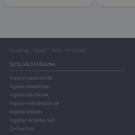
Célzás
Funkcionalitás
Elengedhetetlenül szükséges
Teljesítmény
Kezdőlap
/
Eladó
/
Telek
/
TK021653
Célzás
Funkcionalitás
SZOLGÁLTATÁSAINK
Az elengedhetetlenül szükséges sütik lehetővé teszik
a webhely alapvető funkcióit, például a felhasználói
bejelentkezést és a fiókkezelést. A weboldal nem
Ingatlanvásárlóknak
használható megfelelően az elengedhetetlenül
Ingatlaneladóknak
szükséges sütik nélkül.
Ingatlanbérlőknek
Szolgáltató
/
Név
Lejárat
Leírás
Domain
Ingatlan-bérbeadóknak
li_gc
5
A cookie-k nem
LinkedIn
Ingatlankezelés
hónap
alapvető célokra
Corporation
4 hét
történő
.linkedin.com
Ingatlan értékbecslés
felhasználásához
való
DH Saccoló
hozzájárulás
tárolására