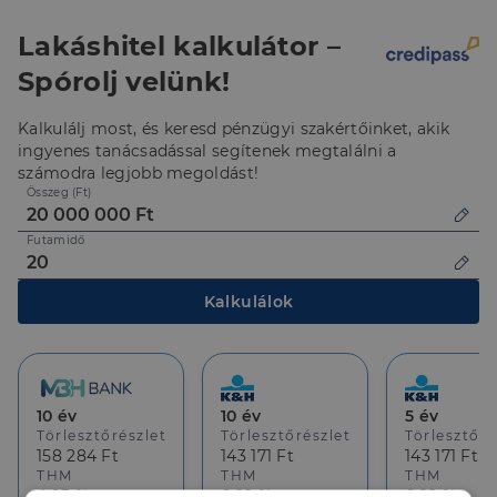
Az épület pinceszint és földszint kialakítású.
LAKÓÉPÜLET funkciójú, hitelezhető!
Lakáshitel kalkulátor –
Amennyiben felkeltettem érdeklődését, keressen
Spórolj velünk!
bizalommal!
Kalkulálj most, és keresd pénzügyi szakértőinket, akik
ingyenes tanácsadással segítenek megtalálni a
számodra legjobb megoldást!
Összeg (Ft)
Futamidő
Kalkulálok
10 év
10 év
5 év
Törlesztőrészlet
Törlesztőrészlet
Törlesztőré
158 284 Ft
143 171 Ft
143 171 Ft
THM
THM
THM
4.93 %
6.22 %
6.22 %