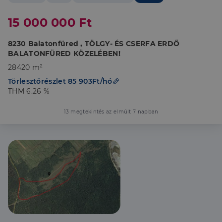
15 000 000 Ft
8230 Balatonfüred , TÖLGY- ÉS CSERFA ERDŐ
BALATONFÜRED KÖZELÉBEN!
28420 m²
Törlesztőrészlet 85 903Ft/hó
THM 6.26 %
13 megtekintés az elmúlt 7 napban