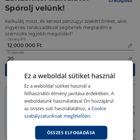
Spórolj velünk!
Kalkulálj most, és keresd pénzügyi szakértőinket, akik
ingyenes tanácsadással segítenek megtalálni a
számodra legjobb megoldást!
Összeg (Ft)
Futamidő
Kalkulálok
Ez a weboldal sütiket használ
Ez a weboldal sütiket használ a
felhasználói élmény javítása érdekében. A
weboldalunk használatával Ön hozzájárul
10 év
10 év
5 év
az összes süti használatához, a
Cookie
Törlesztőrészlet
Törlesztőrészlet
Törlesztőré
94 970 Ft
85 903 Ft
85 903 Ft
szabályzatunknak megfelelően.
THM
THM
THM
3.55 %
6.26 %
6.26 %
Érdekel
Érdekel
Érdekel
ÖSSZES ELFOGADÁSA