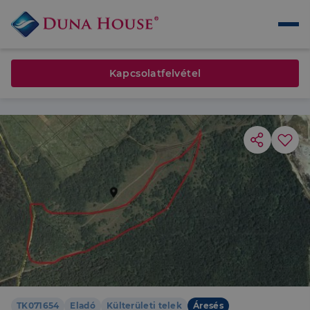
Kapcsolatfelvétel
TK071654
Eladó
Külterületi telek
Áresés