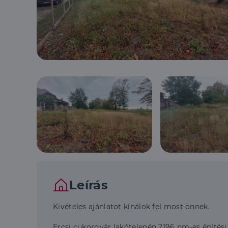
Leírás
Kivételes ajánlatot kínálok fel most önnek.
Ercsi cukorgyár lakótelepén 2196 nm-es építési