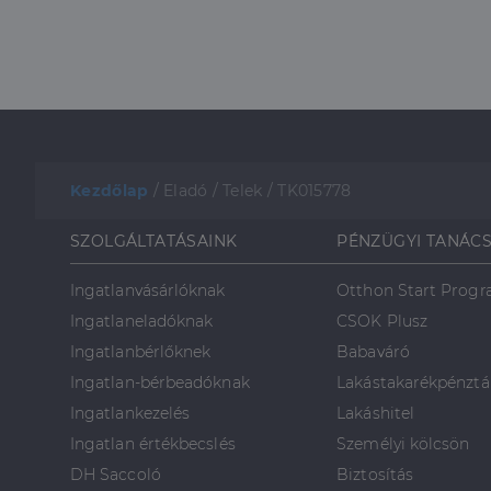
_gcl_au
Google 
.dh.hu
Kezdőlap
/
Eladó
/
Telek
/
TK015778
SZOLGÁLTATÁSAINK
PÉNZÜGYI TANÁC
Ingatlanvásárlóknak
Otthon Start Prog
Ingatlaneladóknak
CSOK Plusz
Ingatlanbérlőknek
Babaváró
Ingatlan-bérbeadóknak
Lakástakarékpénztá
Ingatlankezelés
Lakáshitel
Ingatlan értékbecslés
Személyi kölcsön
DH Saccoló
Biztosítás