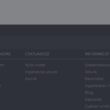
munkamenet- és kampányadatainak kiszámítására szolgál.
2
Ezt a cookie-t a Doubleclick állítja be, és információkat szolgáltat a
LLC
hónap
végfelhasználó hogyan használja a weboldalt, és minden olyan rek
4 hét
végfelhasználó láthatott, mielőtt meglátogatta az említett webolda
SADÁS
CSATLAKOZZ
INFORMÁCIÓ
ram
Nyiss irodát
Szakértőkeres
Ingatlanozz velünk
Rólunk
Karrier
Barométer
r
Ingatlanpiaci 
Blog
Kapcsolat
Gyakran ismét