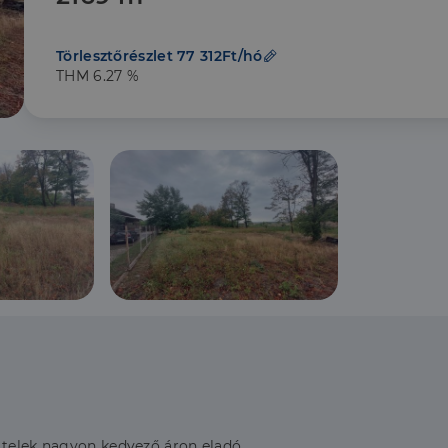
Törlesztőrészlet 77 312Ft/hó
THM 6.27 %
 telek nagyon kedvező áron eladó.