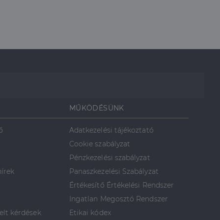
rról, hogy a
lámról, amelyet a
lt.
MŰKÖDÉSÜNK
ő
Adatkezelési tájékoztató
Cookie szabályzat
Pénzkezelési szabályzat
hírek
Panaszkezelési Szabályzat
Értékesítő Értékelési Rendszer
Ingatlan Megosztó Rendszer
elt kérdések
Etikai kódex