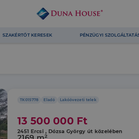
SZAKÉRTŐT KERESEK
PÉNZÜGYI SZOLGÁLTATÁ
TK015778
Eladó
Lakóövezeti telek
13 500 000 Ft
2451 Ercsi , Dózsa György út közelében
2169 m²