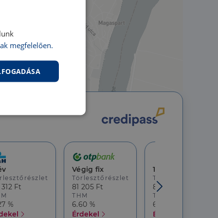
lunk
ak megfelelően.
ELFOGADÁSA
nkcionalitás
év
Végig fix
10 év
rlesztőrészlet
Törlesztőrészlet
Törlesztőrészlet
 312 Ft
81 205 Ft
80 776 Ft
HM
THM
THM
27 %
6.60 %
6.82 %
jelentkezést és a
dekel
Érdekel
Érdekel