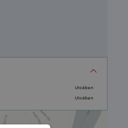
Utcában
Utcában