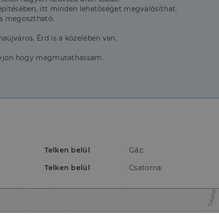
építésében, itt minden lehetőséget megvalósíthat.
is megosztható.
aújváros, Érd is a közelében van.
 hívjon hogy megmutathassam.
Telken belül
Gáz:
Telken belül
Csatorna: