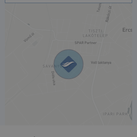
Összközműves
Az ingatlan ideális választás lehet, akik
szeretnének egy saját otthont kialakítani a
gyönyörű Ercsi városkában. A telek
elhelyezkedése kiváló, könnyen
megközelíthető Budapestről autóval vagy
busszal.
Ne hagyja ki ezt a kivételes lehetőséget!
Hívjon minket most, hogy személyesen is
megtekinthesse ezt a csodálatos
telekajánlatot Ercsiben. Legyen az Öné ez a
szép, környezetbarát hely a jövő
otthonának megépítéséhez!