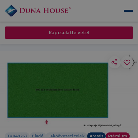
Kapcsolatfelvétel
TK048263
Eladó
Lakóövezeti telek
Áresés
Prémium