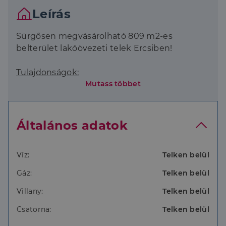
Leírás
Sürgősen megvásárolható 809 m2-es
belterület lakóövezeti telek Ercsiben!
Tulajdonságok:
Mutass többet
30% beépíthetőség
Általános adatok
Belterület, lakóövezet
Víz:
Telken belül
Sík terület
Gáz:
Telken belül
Körbekerített
Villany:
Telken belül
Építménymagasság: 7,5 m
Csatorna:
Telken belül