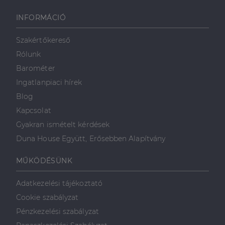
használja a
weboldalt, és
minden olyan
INFORMÁCIÓ
reklámról,
amelyet a
végfelhasználó
Szakértőkereső
láthatott,
mielőtt
Rólunk
meglátogatta
az említett
Barométer
weboldalt.
Ingatlanpiaci hírek
Blog
Kapcsolat
Gyakran ismételt kérdések
Duna House Együtt, Erősebben Alapítvány
MŰKÖDÉSÜNK
Adatkezelési tájékoztató
Cookie szabályzat
Pénzkezelési szabályzat