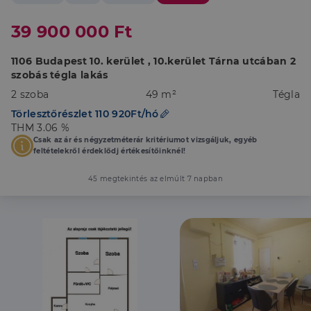
39 900 000 Ft
1106 Budapest 10. kerület , 10.kerület Tárna utcában 2
szobás tégla lakás
2 szoba
49 m²
Tégla
Törlesztőrészlet 110 920Ft/hó
THM 3.06 %
Csak az ár és négyzetméterár kritériumot vizsgáljuk, egyéb
feltételekről érdeklődj értékesítőinknél!
45 megtekintés az elmúlt 7 napban