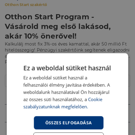
Otthon Start szakértő
Otthon Start Program -
Vásárold meg első lakásod,
akár 10% önerővel!
Kalkulálj most fix 3%-os éves kamattal, akár 50 millió Ft
hitelösszegig! Pénzügyi szakértőink segítenek eligazodni
az Otthon Start Program éppen aktuális feltételei között.
Fordulj hozzájuk bizalommal!
Ez a weboldal sütiket használ
Hitelcél
Ez a weboldal sütiket használ a
Lakás
felhasználói élmény javítása érdekében. A
weboldalunk használatával Ön hozzájárul
Összeg (Ft)
az összes süti használatához, a
Cookie
szabályzatunknak megfelelően.
Futamidő
ÖSSZES ELFOGADÁSA
Jövedelem (Ft)