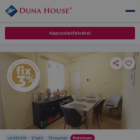
Kapcsolatfelvétel
LK065219
Eladó
Társasház
Prémium