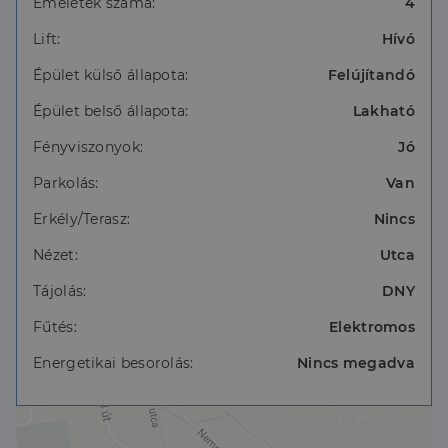
Emeletek száma:
4
lehetőségeit keresik. Az ár-érték arány kiváló, tehát
mindazok számára ideális választás, akik
Lift:
Hívó
megfizethető áron szeretnének lakást vásárolni.
Elhelyezkedését tekintve tökéletes: 161,162,168 -as
Épület külső állapota:
Felújítandó
busz , villamos a közelben.
Épület belső állapota:
Lakható
Amennyiben megtetszett önnek az ingatlan várom
megtisztelő hívásást a hét bármely napján.
Fényviszonyok:
Jó
Parkolás:
Van
Erkély/Terasz:
Nincs
Nézet:
Utca
Tájolás:
DNY
Fűtés:
Elektromos
Energetikai besorolás:
Nincs megadva