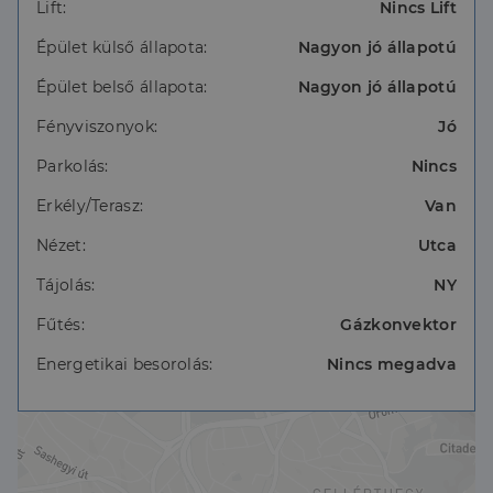
Az ingatlan magában foglal egy 2 négyzetméteres
Lift:
Nincs Lift
tárolót is.
Épület külső állapota:
Nagyon jó állapotú
Épület belső állapota:
Nagyon jó állapotú
Fényviszonyok:
Jó
Parkolás:
Nincs
Erkély/Terasz:
Van
Nézet:
Utca
Tájolás:
NY
Fűtés:
Gázkonvektor
Energetikai besorolás:
Nincs megadva