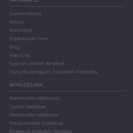
INFORMÁCIÓ
használja,
mint például
valós idejű
ajánlattétel
Szakértőkereső
harmadik fél
hirdetőitől
Rólunk
_gcl_au
2
Ezt a cookie-t
Barométer
Google LLC
hónap
a Doubleclick
.dh.hu
4 hét
állítja be, és
Ingatlanpiaci hírek
információkat
szolgáltat
Blog
arról, hogy a
végfelhasználó
Kapcsolat
hogyan
használja a
Gyakran ismételt kérdések
weboldalt, és
minden olyan
Duna House Együtt, Erősebben Alapítvány
reklámról,
amelyet a
végfelhasználó
MŰKÖDÉSÜNK
láthatott,
mielőtt
meglátogatta
Adatkezelési tájékoztató
az említett
weboldalt.
Cookie szabályzat
Pénzkezelési szabályzat
Panaszkezelési Szabályzat
Értékesítő Értékelési Rendszer