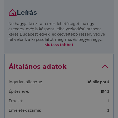
Leírás
Ne hagyja ki ezt a remek lehetőséget, ha egy
csendes, mégis központi elhelyezkedésű otthont
keres Budapest egyik legkedveltebb részén. Vegye
fel velünk a kapcsolatot még ma, és tegyen egy
lépést az új otthona felé!
Mutass többet
A lakóközösség kedves és barátságos, a közös tér
használata megkönnyíti a lakók mindennapjait és
Általános adatok
lehetőséget biztosít a szomszédokkal való
kapcsolattartásra. Élvezze az otthon melegét és a
közösség előnyeit ebben a kedvelt kerületben.
Ingatlan állapota:
Jó állapotú
A lakás az alacsony rezsi költségeiről ismert, ami a
Építés éve:
1943
jól szigetelt ablakoknak és a gazdaságos fűtési
rendszernek köszönhető. A lakásban a villamos
Emelet:
1
vezetékek is korszerűsítésre kerültek, ezzel növelve
az otthon biztonságát és energiahatékonyságát.
Emeletek száma:
3