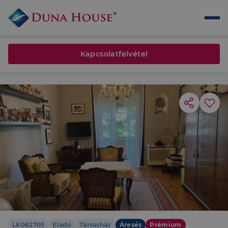
Kapcsolatfelvétel
LK062705
Eladó
Társasház
Áresés
Prémium