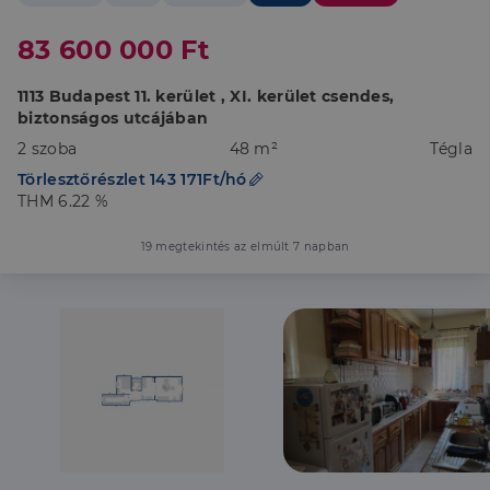
83 600 000 Ft
1113 Budapest 11. kerület , XI. kerület csendes,
biztonságos utcájában
2 szoba
48 m²
Tégla
Törlesztőrészlet 143 171Ft/hó
THM 6.22 %
19 megtekintés az elmúlt 7 napban