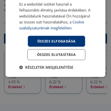
Kalkulálj most, és keresd pénzügyi szakértőinket, akik
Ez a weboldal sütiket használ a
ingyenes tanácsadással segítenek megtalálni a
felhasználói élmény javítása érdekében. A
számodra legjobb megoldást!
Összeg (Ft)
weboldalunk használatával Ön hozzájárul
az összes süti használatához, a
Cookie
Futamidő
szabályzatunknak megfelelően.
Kalkulálok
ÖSSZES ELFOGADÁSA
ÖSSZES ELUTASÍTÁSA
10 év
10 év
5 év
RÉSZLETEK MEGJELENÍTÉSE
Törlesztőrészlet
Törlesztőrészlet
Törlesztőré
158 284 Ft
143 171 Ft
143 171 Ft
Elengedhetetlenül
Teljesítmény
THM
THM
THM
szükséges
4.93 %
6.22 %
6.22 %
Érdekel
Érdekel
Érdekel
Célzás
Funkcionalitás