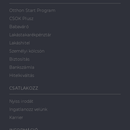
szolgálja fel a
első féltől származó
hogyan
Corporation
weboldalt.
süti, amely biztosítja
használja a
.linkedin.com
Otthon Start Program
a weboldal megfelel
weboldalt, és
működését.
minden olyan
CSOK Plusz
reklámról,
_ga
1 év 1
amelyet a
Ez a cookie-név
Google LLC
Babaváró
hónap
végfelhasználó
társítva van a Googl
.dh.hu
láthatott,
Universal Analytics-
Lakástakarékpénztár
mielőtt
hez - amely jelentős
meglátogatta
frissítés a Google
Lakáshitel
az említett
által leggyakrabban
weboldalt.
használt elemzési
Személyi kölcsön
szolgáltatáshoz. Ez a
süti az egyedi
bcookie
1 év
Ez egy
Microsoft
Biztosítás
felhasználók
Microsoft MSN
Corporation
megkülönböztetésér
első féltől
.linkedin.com
Bankszámla
szolgál,
származó
véletlenszerűen
sütik, amely a
Hitelkiváltás
generált szám
weboldal
hozzárendelésével
tartalmának
kliens azonosítóként
közösségi
CSATLAKOZZ
A webhely minden
médián
oldalkérésében
keresztül
szerepel, és a
történő
Nyiss irodát
webhely-elemzési
megosztására
jelentések látogatói,
szolgál.
Ingatlanozz velünk
munkamenet- és
kampányadatainak
_fbp
2
A Facebook
Meta Platform
Karrier
kiszámítására szolgál
hónap
egy sor olyan
Inc.
4 hét
reklámtermék
.dh.hu
szállítására