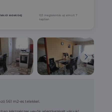
elekről érdeklődj
103 megtekintés az elmúlt 7
napban
ozó 561 m2-es telekkel.
rban készpénzes vevők jelentkezését várjuk!