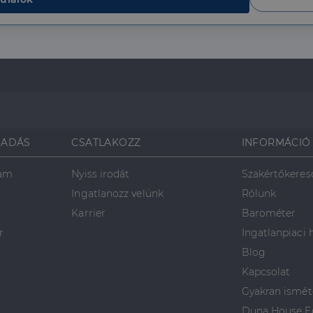
munkamenet- és kampányadatainak kiszámítására szolgál.
2
Ezt a cookie-t a Doubleclick állítja be, és információkat szolgáltat a
LLC
hónap
végfelhasználó hogyan használja a weboldalt, és minden olyan rek
4 hét
végfelhasználó láthatott, mielőtt meglátogatta az említett webolda
SADÁS
CSATLAKOZZ
INFORMÁCIÓ
ram
Nyiss irodát
Szakértőkeres
Ingatlanozz velünk
Rólunk
Karrier
Barométer
r
Ingatlanpiaci 
Blog
Kapcsolat
Gyakran ismét
Duna House Eg