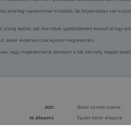
látás jelenleg napelemmel működik, de folyamatban van a szolgá
ó ytong épület, pár éve teljes újjáépítésként készült el egy ere
it, akkor érdemes csak kijönni megtekinteni.
e van, vagy megtekintené, keressen a hét bármely napján biza
2021
Belső szintek száma:
Jó állapotú
Épület belső állapota:
Napfényes
Nézet: