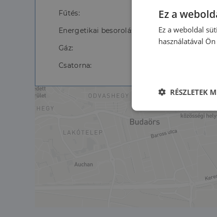
Ez a webolda
Fűtés:
Ez a weboldal süt
Energetikai besorolás:
használatával Ön 
Gáz:
Csatorna:
RÉSZLETEK M
Elengedhetet
szüksége
Az elengedhetetlenül 
fiókkezelést. A webo