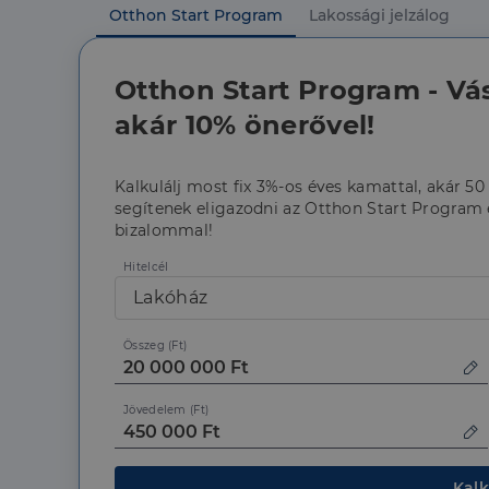
Otthon Start Program
Lakossági jelzálog
Név
li_gc
Otthon Start Program - Vá
akár 10% önerővel!
CookieScriptConse
Kalkulálj most fix 3%-os éves kamattal, akár 50
segítenek eligazodni az Otthon Start Program é
bizalommal!
Szolgáltató
Név
Domain
Név
Hitelcél
Szolgált
Név
_lang
dh.hu
Domain
Lakóház
_ga_F4MKCEZ8P5
IDE
Google 
.doublec
Összeg (Ft)
lidc
bcookie
Microso
Corpora
Jövedelem (Ft)
_ga
.linkedi
_fbp
Meta Pl
Inc.
.dh.hu
Kalk