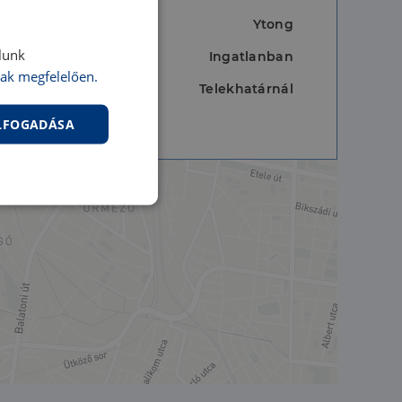
Ytong
lunk
Ingatlanban
ak megfelelően.
Telekhatárnál
ELFOGADÁSA
nkcionalitás
jelentkezést és a