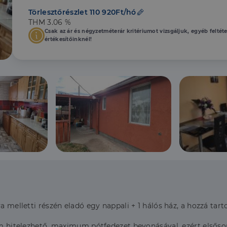
Törlesztőrészlet 110 920Ft/hó
THM 3.06 %
Csak az ár és négyzetméterár kritériumot vizsgáljuk, egyéb feltét
értékesítőinknél!
a melletti részén eladó egy nappali + 1 hálós ház, a hozzá tart
nem hitelezhető, maximum pótfedezet bevonásával, ezért elsőso