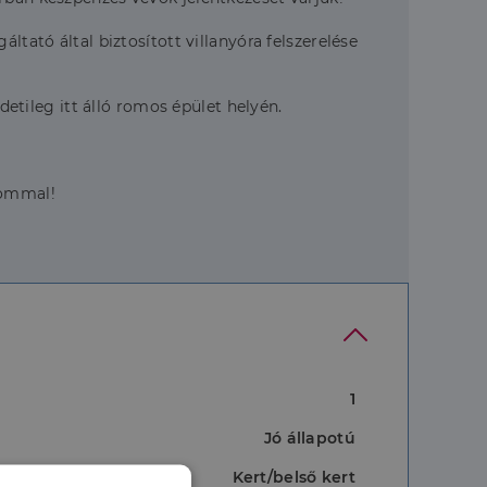
ltató által biztosított villanyóra felszerelése
detileg itt álló romos épület helyén.
lommal!
1
Jó állapotú
Kert/belső kert