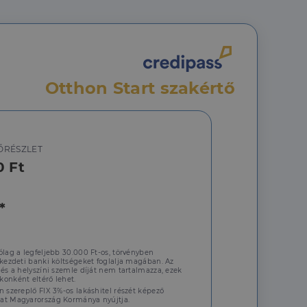
hoz való
Otthon Start szakértő
a a látogatói cookie-
 hogy a Cookie-
ŐRÉSZLET
0 Ft
áit, hogy a tárolt
állapotának
rról, hogy a
*
lámról, amelyet a
sítja a weboldal
lt.
 tartalmának
ólag a legfeljebb 30.000 Ft-os, törvényben
z - amely jelentős
 kezdeti banki költségeket foglalja magában. Az
lgáltatáshoz. Ez a
 és a helyszíni szemle díját nem tartalmazza, ezek
életlenszerűen
t például valós
onként eltérő lehet.
webhely minden
n szereplő FIX 3%-os lakáshitel részét képező
átogatói,
at Magyarország Kormánya nyújtja.