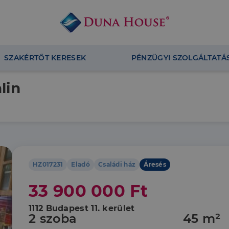
SZAKÉRTŐT KERESEK
PÉNZÜGYI SZOLGÁLTATÁ
lin
HZ017231
Eladó
Családi ház
Áresés
33 900 000 Ft
1112 Budapest 11. kerület
2 szoba
45 m²