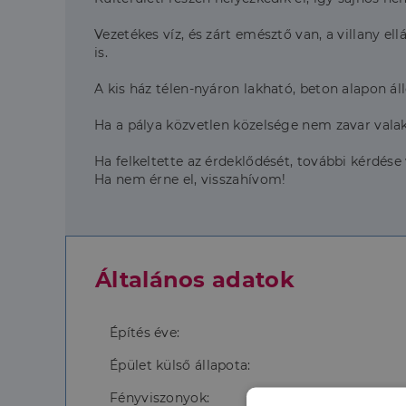
Vezetékes víz, és zárt emésztő van, a villany el
is.
A kis ház télen-nyáron lakható, beton alapon áll
Ha a pálya közvetlen közelsége nem zavar valak
Ha felkeltette az érdeklődését, további kérdés
Ha nem érne el, visszahívom!
Általános adatok
Építés éve:
Épület külső állapota:
Fényviszonyok: