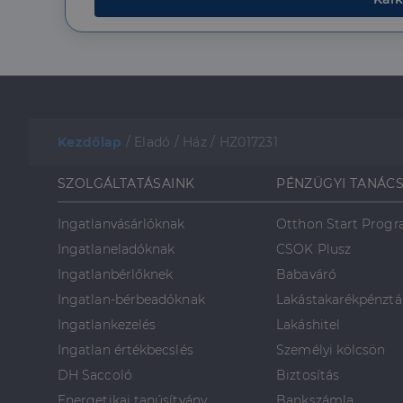
_gcl_au
Google 
.dh.hu
Kezdőlap
/
Eladó
/
Ház
/
HZ017231
SZOLGÁLTATÁSAINK
PÉNZÜGYI TANÁC
Ingatlanvásárlóknak
Otthon Start Prog
Ingatlaneladóknak
CSOK Plusz
Ingatlanbérlőknek
Babaváró
Ingatlan-bérbeadóknak
Lakástakarékpénztá
Ingatlankezelés
Lakáshitel
Ingatlan értékbecslés
Személyi kölcsön
DH Saccoló
Biztosítás
Energetikai tanúsítvány
Bankszámla