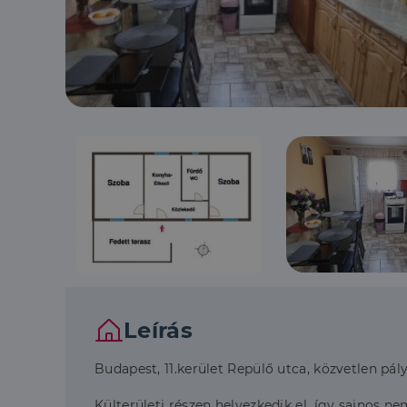
Leírás
Budapest, 11.kerület Repülő utca, közvetlen pály
Külterületi részen helyezkedik el, így sajnos 