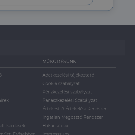
rról, hogy a
lámról, amelyet a
lt.
MŰKÖDÉSÜNK
ő
Adatkezelési tájékoztató
Cookie szabályzat
Pénzkezelési szabályzat
hírek
Panaszkezelési Szabályzat
Értékesítő Értékelési Rendszer
Ingatlan Megosztó Rendszer
elt kérdések
Etikai kódex
yütt, Erősebben
Impresszum