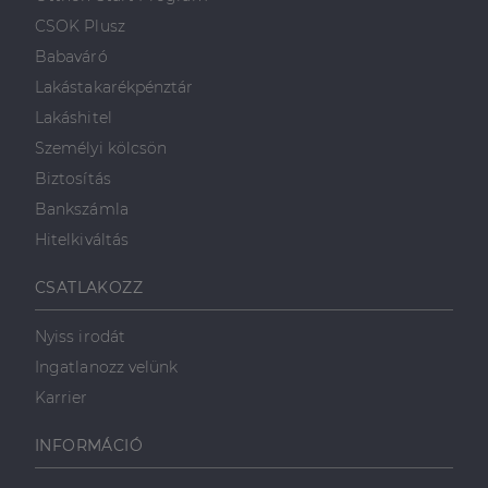
weboldalt.
süti, amely biztosítja
használja a
.linkedin.com
a weboldal megfelel
weboldalt, és
CSOK Plusz
működését.
minden olyan
reklámról,
Babaváró
_ga
1 év 1
amelyet a
Ez a cookie-név
Google LLC
hónap
végfelhasználó
társítva van a Googl
.dh.hu
Lakástakarékpénztár
láthatott,
Universal Analytics-
mielőtt
hez - amely jelentős
Lakáshitel
meglátogatta
frissítés a Google
az említett
által leggyakrabban
Személyi kölcsön
weboldalt.
használt elemzési
szolgáltatáshoz. Ez a
Biztosítás
süti az egyedi
bcookie
1 év
Ez egy
Microsoft
felhasználók
Microsoft MSN
Bankszámla
Corporation
megkülönböztetésér
első féltől
.linkedin.com
szolgál,
származó
Hitelkiváltás
véletlenszerűen
sütik, amely a
generált szám
weboldal
hozzárendelésével
tartalmának
CSATLAKOZZ
kliens azonosítóként
közösségi
A webhely minden
médián
oldalkérésében
keresztül
Nyiss irodát
szerepel, és a
történő
webhely-elemzési
megosztására
Ingatlanozz velünk
jelentések látogatói,
szolgál.
munkamenet- és
Karrier
kampányadatainak
_fbp
2
A Facebook
Meta Platform
kiszámítására szolgál
hónap
egy sor olyan
Inc.
4 hét
reklámtermék
.dh.hu
INFORMÁCIÓ
szállítására
használja,
mint például