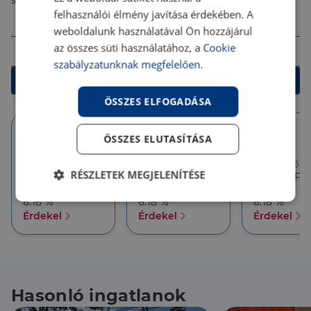
számodra legjobb megoldást!
felhasználói élmény javítása érdekében. A
Összeg (Ft)
weboldalunk használatával Ön hozzájárul
Futamidő
az összes süti használatához, a
Cookie
szabályzatunknak megfelelően.
Kalkulálok
ÖSSZES ELFOGADÁSA
ÖSSZES ELUTASÍTÁSA
10 év
10 év
5 év
Törlesztőrészlet
Törlesztőrészlet
Törlesztőré
RÉSZLETEK MEGJELENÍTÉSE
386 626 Ft
357 927 Ft
357 927 Ft
THM
THM
THM
6.18 %
6.18 %
6.18 %
Elengedhetetlenül
Teljesítmény
szükséges
Érdekel
Érdekel
Érdekel
Célzás
Funkcionalitás
Hasonló ingatlanok