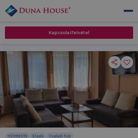
Kapcsolatfelvétel
HZ096575
Eladó
Családi ház