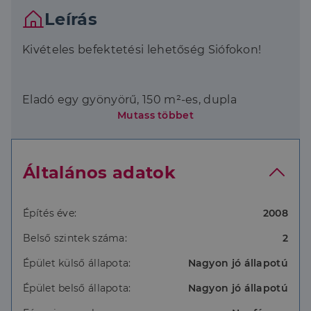
Leírás
Kivételes befektetési lehetőség Siófokon!
Eladó egy gyönyörű, 150 m²-es, dupla
Mutass többet
komfortos ingatlan mindössze 800 méterre
Siófok belvárosától és kevesebb mint 1 km-re
a Balatontól.
Általános adatok
Az ingatlan egy 225 m²-es telken helyezkedik
el, amely ideális befektetésnek vagy saját
Építés éve:
2008
célra is.
Belső szintek száma:
2
Épület külső állapota:
Nagyon jó állapotú
Főbb jellemzők:
Épület belső állapota:
Nagyon jó állapotú
-150 m²-es lakótér, 5 szoba, 2 fürdőszoba WC-