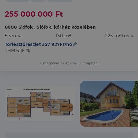
255 000 000 Ft
8600 Siófok , Siófok, kórház közelében
5 szoba
150 m²
225 m² telek
Törlesztőrészlet 357 927Ft/hó
THM 6.18 %
8 megtekintés az elmúlt 7 napban