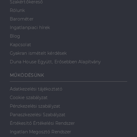
Szakértőkereső
valós idejű
ajánlattétel
Rólunk
harmadik fél
hirdetőitől
Barométer
_gcl_au
2
Ezt a cookie-t
Google LLC
Ingatlanpiaci hírek
hónap
a Doubleclick
.dh.hu
4 hét
állítja be, és
Blog
információkat
szolgáltat
Kapcsolat
arról, hogy a
végfelhasználó
Gyakran ismételt kérdések
hogyan
használja a
Duna House Együtt, Erősebben Alapítvány
weboldalt, és
minden olyan
reklámról,
MŰKÖDÉSÜNK
amelyet a
végfelhasználó
láthatott,
Adatkezelési tájékoztató
mielőtt
meglátogatta
Cookie szabályzat
az említett
weboldalt.
Pénzkezelési szabályzat
Panaszkezelési Szabályzat
Értékesítő Értékelési Rendszer
Ingatlan Megosztó Rendszer