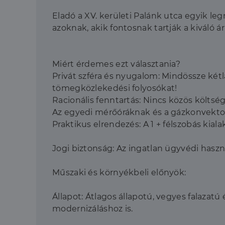
Eladó a XV. kerületi Palánk utca egyik le
azoknak, akik fontosnak tartják a kiváló 
Miért érdemes ezt választania?
Privát szféra és nyugalom: Mindössze kétla
tömegközlekedési folyosókat!
Racionális fenntartás: Nincs közös költség
Az egyedi mérőóráknak és a gázkonvektoro
Praktikus elrendezés: A 1 + félszobás kial
Jogi biztonság: Az ingatlan ügyvédi haszn
Műszaki és környékbeli előnyök:
Állapot: Átlagos állapotú, vegyes falazatú 
modernizáláshoz is.