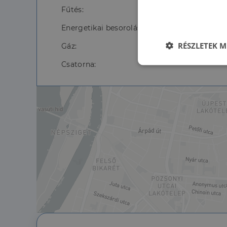
Fűtés:
Energetikai besorolás:
RÉSZLETEK M
Gáz:
Csatorna:
Elengedhetet
szüksége
Az elengedhetetlenül 
fiókkezelést. A webo
Név
li_gc