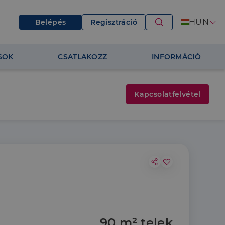
HUN
Belépés
Regisztráció
SOK
CSATLAKOZZ
INFORMÁCIÓ
Kapcsolatfelvétel
90 m² telek