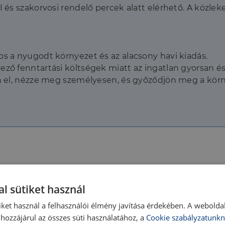
I és szakorvosi rendelő percek alatt elérhető. A közleke
os a nyugodt környezet és az alacsony havi kiadás.
vező fenntartási költségek miatt az ingatlan gyorsan
jön el, nézze meg személyesen, és győződjön meg a kö
1950
Belső szintek száma:
l sütiket használ
Jó állapotú
Épület belső állapota:
iket használ a felhasználói élmény javítása érdekében. A webolda
Közepes
Nézet:
hozzájárul az összes süti használatához, a
Cookie szabályzatunkn