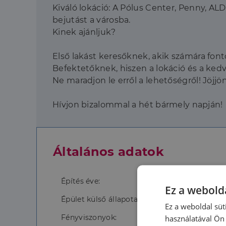
Kiváló lokáció: A Pólus Center, Penny, ALD
bejutást a városba.
Kinek ajánljuk?
Első lakást keresőknek, akik számára font
Befektetőknek, hiszen a lokáció és a ked
Ne maradjon le erről a lehetőségről! Jöj
Hívjon bizalommal a hét bármely napján!
Általános adatok
Építés éve:
Ez a webolda
Épület külső állapota:
Ez a weboldal süt
Fényviszonyok:
használatával Ön 