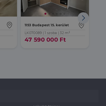
Prémi
1153 Budapest 15. kerület
1153 
LK070089 |
1 szoba
| 32 m²
H515
47 590 000 Ft
54