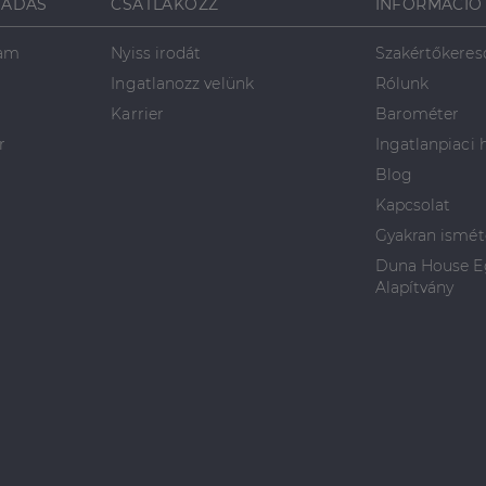
SADÁS
CSATLAKOZZ
INFORMÁCIÓ
ram
Nyiss irodát
Szakértőkeres
Ingatlanozz velünk
Rólunk
Karrier
Barométer
r
Ingatlanpiaci 
Blog
Kapcsolat
Gyakran ismét
Duna House Eg
Alapítvány