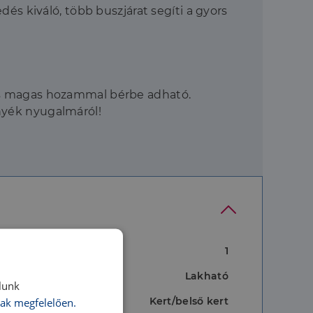
dés kiváló, több buszjárat segíti a gyors
 és magas hozammal bérbe adható.
rnyék nyugalmáról!
1
Lakható
lunk
Kert/belső kert
ak megfelelően.