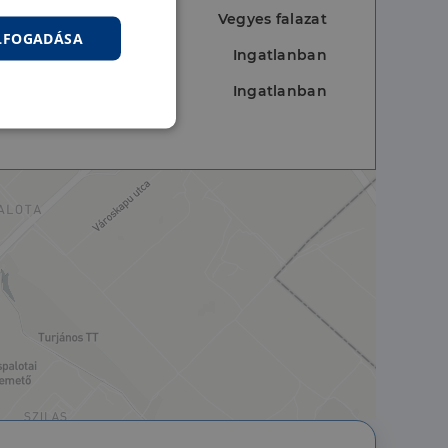
Vegyes falazat
ELFOGADÁSA
Ingatlanban
Ingatlanban
nkcionalitás
jelentkezést és a
hoz való