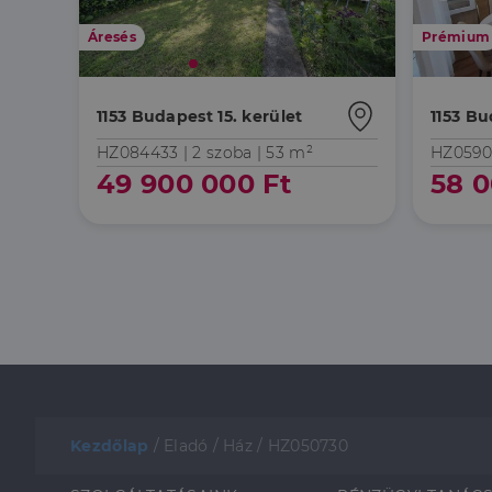
Áresés
Prémium
1153 Budapest 15. kerület
1153 Bu
HZ084433 |
2 szoba
| 53 m²
HZ0590
49 900 000 Ft
58 0
Kezdőlap
/
Eladó
/
Ház
/
HZ050730