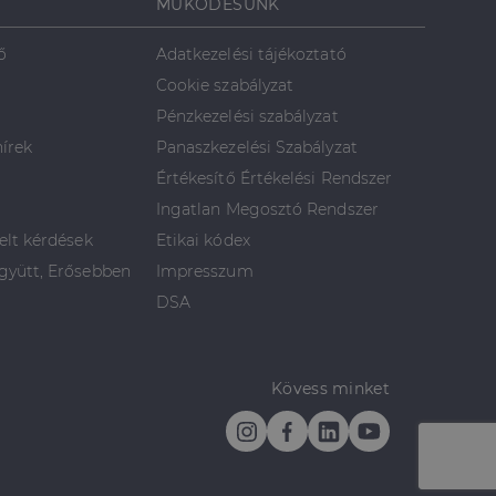
MŰKÖDÉSÜNK
ő
Adatkezelési tájékoztató
Cookie szabályzat
Pénzkezelési szabályzat
hírek
Panaszkezelési Szabályzat
Értékesítő Értékelési Rendszer
Ingatlan Megosztó Rendszer
elt kérdések
Etikai kódex
yütt, Erősebben
Impresszum
DSA
Kövess minket