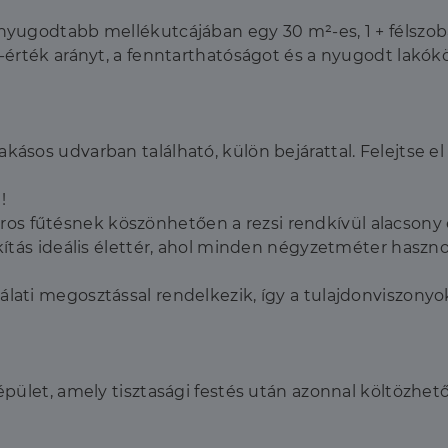
gnyugodtabb mellékutcájában egy 30 m²-es, 1 + félszobás
ár-érték arányt, a fenntarthatóságot és a nyugodt lakók
kásos udvarban található, külön bejárattal. Felejtse el
!
s fűtésnek köszönhetően a rezsi rendkívül alacsony é
akítás ideális élettér, ahol minden négyzetméter haszno
álati megosztással rendelkezik, így a tulajdonviszonyok
épület, amely tisztasági festés után azonnal költözhető,