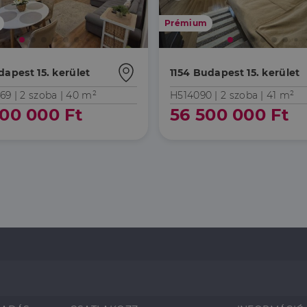
Prémium
dapest 15. kerület
1154 Budapest 15. kerület
69 |
2 szoba
| 40 m²
H514090 |
2 szoba
| 41 m²
00 000 Ft
56 500 000 Ft