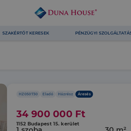
SZAKÉRTŐT KERESEK
PÉNZÜGYI SZOLGÁLTATÁ
HZ050730
Eladó
Házrész
Áresés
34 900 000 Ft
1152 Budapest 15. kerület
1 szoba
30 m²