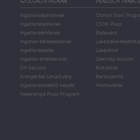
SZOLGÁLTATÁSAINK
PÉNZÜGYI TANÁC
Ingatlanvásárlóknak
Otthon Start Prog
Ingatlaneladóknak
CSOK Plusz
Ingatlanbérlőknek
Babaváró
Ingatlan-bérbeadóknak
Lakástakarékpénztá
Ingatlankezelés
Lakáshitel
Ingatlan értékbecslés
Személyi kölcsön
DH Saccoló
Biztosítás
Energetikai tanúsítvány
Bankszámla
Ingatlanközvetítő képzés
Hitelkiváltás
Napenergia Plusz Program