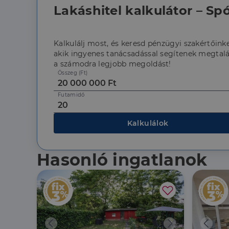
Lakáshitel kalkulátor – Spó
CookieScriptConse
Kalkulálj most, és keresd pénzügyi szakértőinke
akik ingyenes tanácsadással segítenek megtalá
Szolgáltató
Név
a számodra legjobb megoldást!
Domain
Név
Összeg (Ft)
Szolgált
Név
_lang
dh.hu
Domain
_ga_F4MKCEZ8P5
Futamidő
IDE
Google 
.doublec
lidc
Kalkulálok
bcookie
Microso
Corpora
_ga
.linkedi
Hasonló ingatlanok
_fbp
Meta Pl
Inc.
.dh.hu
_gcl_au
Google 
.dh.hu