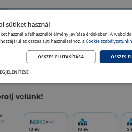
l sütiket használ
iket használ a felhasználói élmény javítása érdekében. A webolda
hozzájárul az összes süti használatához, a
Cookie szabályzatunkn
ÖSSZES ELUTASÍTÁSA
ÖSSZES 
EGJELENÍTÉSE
lenül
Teljesítmény
Célzás
Fu
s
rolj velünk!
t,
lni
10 év
10 év
5 
Elengedhetetlenül szükséges
Teljesítmény
Célzás
Funkcionalitás