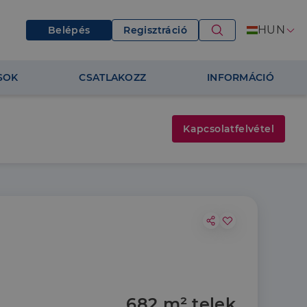
HUN
Belépés
Regisztráció
SOK
CSATLAKOZZ
INFORMÁCIÓ
Kapcsolatfelvétel
682 m² telek