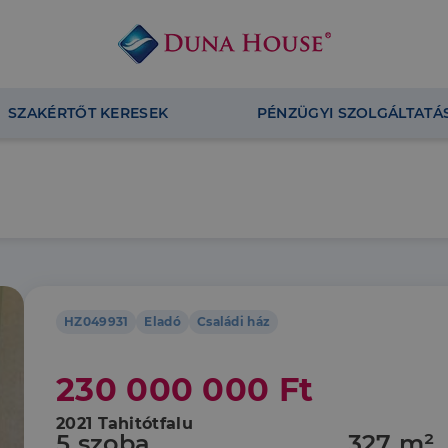
SZAKÉRTŐT KERESEK
PÉNZÜGYI SZOLGÁLTATÁ
HZ049931
Eladó
Családi ház
230 000 000 Ft
2021 Tahitótfalu
5 szoba
327 m²