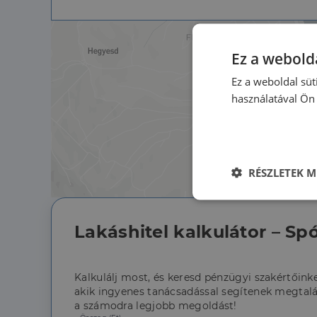
Ez a webolda
Ez a weboldal süt
használatával Ön 
RÉSZLETEK M
Elengedhetet
szüksége
Lakáshitel kalkulátor – Spó
Kalkulálj most, és keresd pénzügyi szakértőinke
akik ingyenes tanácsadással segítenek megtalá
a számodra legjobb megoldást!