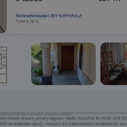
Törlesztőrészlet 357 927Ft/hó
THM 6.18 %
eten fekvő részén, amely egykor lakás, kocsma és mozi volt (
940-es években épült, masszív kő szerkezettel rendelkezik, ami