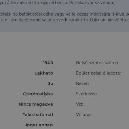
yörű természeti környezetben, a Dunakanyar szívében.
ház, de befektetési célra vagy vállalkozás indítására is kivál
tani, amelyek mind saját egyedi karakterrel bírnak, köszönhet
1940
Belső szintek száma:
Lakható
Épület belső állapota:
Jó
Nézet:
Cserépkályha
Szerkezet:
Nincs megadva
Víz:
Telekhatárnál
Villany:
Ingatlanban