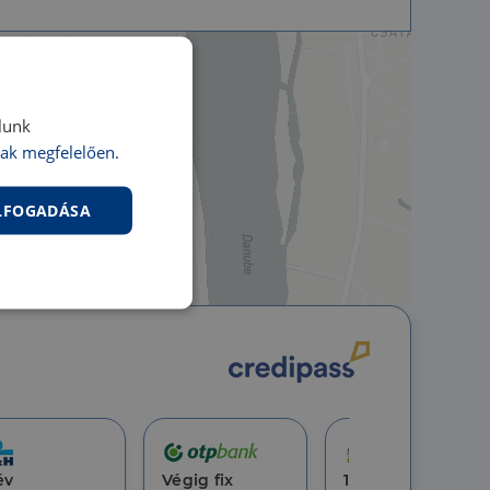
lunk
ak megfelelően.
ELFOGADÁSA
nkcionalitás
év
Végig fix
10 év