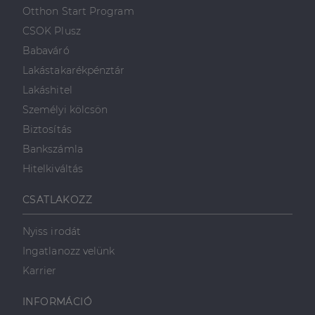
első féltől származó
hogyan
Corporation
weboldalt.
Otthon Start Program
süti, amely biztosítja
használja a
.linkedin.com
a weboldal megfelel
weboldalt, és
CSOK Plusz
működését.
minden olyan
reklámról,
Babaváró
_ga
1 év 1
amelyet a
Ez a cookie-név
Google LLC
hónap
végfelhasználó
társítva van a Googl
.dh.hu
Lakástakarékpénztár
láthatott,
Universal Analytics-
mielőtt
hez - amely jelentős
Lakáshitel
meglátogatta
frissítés a Google
az említett
által leggyakrabban
Személyi kölcsön
weboldalt.
használt elemzési
szolgáltatáshoz. Ez a
Biztosítás
süti az egyedi
bcookie
1 év
Ez egy
Microsoft
felhasználók
Microsoft MSN
Corporation
Bankszámla
megkülönböztetésér
első féltől
.linkedin.com
szolgál,
származó
Hitelkiváltás
véletlenszerűen
sütik, amely a
generált szám
weboldal
hozzárendelésével
tartalmának
CSATLAKOZZ
kliens azonosítóként
közösségi
A webhely minden
médián
oldalkérésében
keresztül
szerepel, és a
történő
Nyiss irodát
webhely-elemzési
megosztására
jelentések látogatói,
szolgál.
Ingatlanozz velünk
munkamenet- és
kampányadatainak
_fbp
2
A Facebook
Karrier
Meta Platform
kiszámítására szolgál
hónap
egy sor olyan
Inc.
4 hét
reklámtermék
.dh.hu
szállítására
INFORMÁCIÓ
használja,