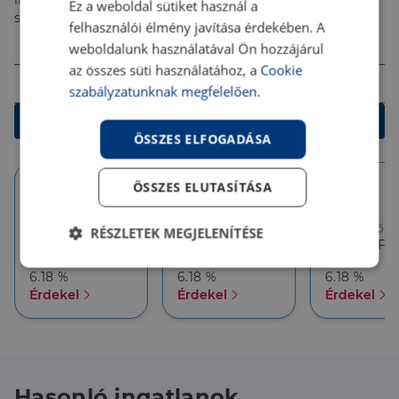
ingyenes tanácsadással segítenek megtalálni a
Ez a weboldal sütiket használ a
számodra legjobb megoldást!
felhasználói élmény javítása érdekében. A
Összeg (Ft)
weboldalunk használatával Ön hozzájárul
az összes süti használatához, a
Cookie
Futamidő
szabályzatunknak megfelelően.
Kalkulálok
ÖSSZES ELFOGADÁSA
ÖSSZES ELUTASÍTÁSA
10 év
10 év
5 év
Törlesztőrészlet
Törlesztőrészlet
Törlesztőré
RÉSZLETEK MEGJELENÍTÉSE
386 626 Ft
357 927 Ft
357 927 Ft
THM
THM
THM
Elengedhetetlenül
Teljesítmény
6.18 %
6.18 %
6.18 %
szükséges
Érdekel
Érdekel
Érdekel
Célzás
Funkcionalitás
Hasonló ingatlanok