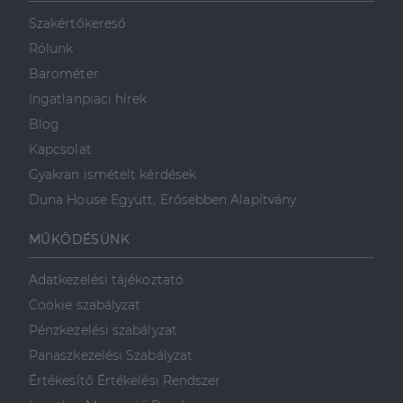
mint például
valós idejű
Szakértőkereső
ajánlattétel
harmadik fél
Rólunk
hirdetőitől
Barométer
_gcl_au
2
Ezt a cookie-t
Google LLC
hónap
a Doubleclick
.dh.hu
Ingatlanpiaci hírek
4 hét
állítja be, és
információkat
Blog
szolgáltat
arról, hogy a
Kapcsolat
végfelhasználó
hogyan
Gyakran ismételt kérdések
használja a
weboldalt, és
Duna House Együtt, Erősebben Alapítvány
minden olyan
reklámról,
amelyet a
MŰKÖDÉSÜNK
végfelhasználó
láthatott,
mielőtt
Adatkezelési tájékoztató
meglátogatta
az említett
Cookie szabályzat
weboldalt.
Pénzkezelési szabályzat
Panaszkezelési Szabályzat
Értékesítő Értékelési Rendszer