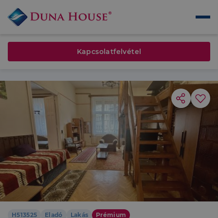
Kapcsolatfelvétel
H513525
Eladó
Lakás
Prémium