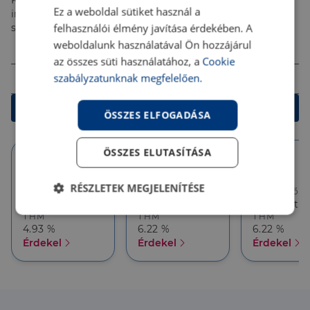
Kalkulálj most, és keresd pénzügyi szakértőinket, akik
Ez a weboldal sütiket használ a
ingyenes tanácsadással segítenek megtalálni a
felhasználói élmény javítása érdekében. A
számodra legjobb megoldást!
Összeg (Ft)
weboldalunk használatával Ön hozzájárul
az összes süti használatához, a
Cookie
Futamidő
szabályzatunknak megfelelően.
Kalkulálok
ÖSSZES ELFOGADÁSA
ÖSSZES ELUTASÍTÁSA
10 év
10 év
5 év
RÉSZLETEK MEGJELENÍTÉSE
Törlesztőrészlet
Törlesztőrészlet
Törlesztőré
158 284 Ft
143 171 Ft
143 171 Ft
Elengedhetetlenül
Teljesítmény
THM
THM
THM
szükséges
4.93 %
6.22 %
6.22 %
Érdekel
Érdekel
Érdekel
Célzás
Funkcionalitás