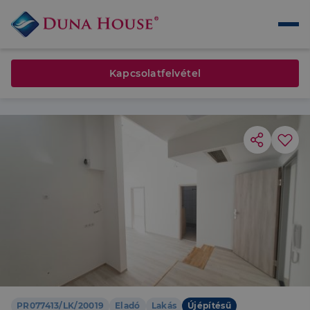
Kapcsolatfelvétel
PR077413/LK/20019
Eladó
Lakás
Újépítésű