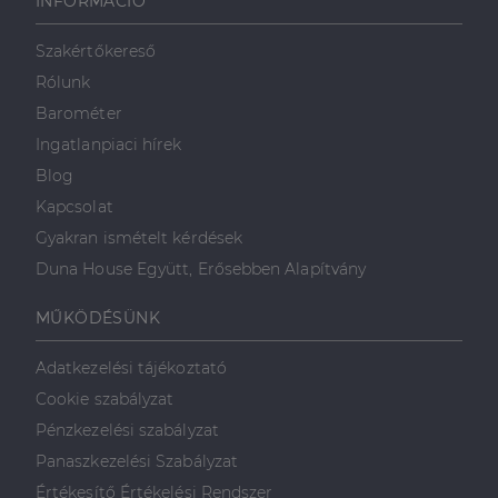
INFORMÁCIÓ
használja,
mint például
valós idejű
ajánlattétel
Szakértőkereső
harmadik fél
hirdetőitől
Rólunk
_gcl_au
2
Ezt a cookie-t
Barométer
Google LLC
hónap
a Doubleclick
.dh.hu
4 hét
állítja be, és
Ingatlanpiaci hírek
információkat
szolgáltat
Blog
arról, hogy a
végfelhasználó
Kapcsolat
hogyan
használja a
Gyakran ismételt kérdések
weboldalt, és
minden olyan
Duna House Együtt, Erősebben Alapítvány
reklámról,
amelyet a
végfelhasználó
MŰKÖDÉSÜNK
láthatott,
mielőtt
meglátogatta
Adatkezelési tájékoztató
az említett
weboldalt.
Cookie szabályzat
Pénzkezelési szabályzat
Panaszkezelési Szabályzat
Értékesítő Értékelési Rendszer