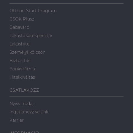
szolgálja fel a
első féltől származó
hogyan
Corporation
weboldalt.
süti, amely biztosítja
használja a
.linkedin.com
Otthon Start Program
a weboldal megfelel
weboldalt, és
működését.
minden olyan
CSOK Plusz
reklámról,
_ga
1 év 1
amelyet a
Ez a cookie-név
Google LLC
Babaváró
hónap
végfelhasználó
társítva van a Googl
.dh.hu
láthatott,
Universal Analytics-
Lakástakarékpénztár
mielőtt
hez - amely jelentős
meglátogatta
frissítés a Google
Lakáshitel
az említett
által leggyakrabban
weboldalt.
használt elemzési
Személyi kölcsön
szolgáltatáshoz. Ez a
süti az egyedi
bcookie
1 év
Ez egy
Microsoft
Biztosítás
felhasználók
Microsoft MSN
Corporation
megkülönböztetésér
első féltől
.linkedin.com
Bankszámla
szolgál,
származó
véletlenszerűen
sütik, amely a
Hitelkiváltás
generált szám
weboldal
hozzárendelésével
tartalmának
kliens azonosítóként
közösségi
CSATLAKOZZ
A webhely minden
médián
oldalkérésében
keresztül
szerepel, és a
történő
Nyiss irodát
webhely-elemzési
megosztására
jelentések látogatói,
szolgál.
Ingatlanozz velünk
munkamenet- és
kampányadatainak
_fbp
2
A Facebook
Meta Platform
Karrier
kiszámítására szolgál
hónap
egy sor olyan
Inc.
4 hét
reklámtermék
.dh.hu
szállítására