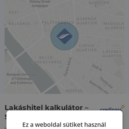
Ezek az azonnal birtokbavehető ingatlanok kiváló
lokációjuknak köszönhetően mind saját célra mint
kiadási célra ajánlottak, AA++ energetikai
besorolásuknak köszönhetően is értékállók.
A projektben korlátozott számban még leköthetők
lakások, hogy mielőbb kiválaszthassa az Önnek
legmegfelelőbbet egyeztessen időpontot
értékesítőjével.
Lakáshitel kalkulátor –
Spórolj velünk!
Ez a weboldal sütiket használ