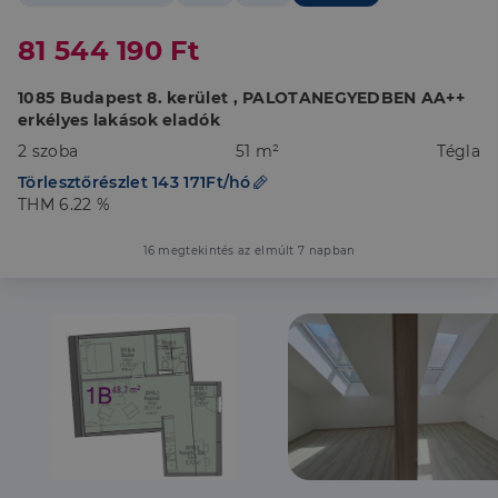
81 544 190 Ft
1085 Budapest 8. kerület , PALOTANEGYEDBEN AA++
erkélyes lakások eladók
2 szoba
51 m²
Tégla
Törlesztőrészlet 143 171Ft/hó
THM 6.22 %
16 megtekintés az elmúlt 7 napban