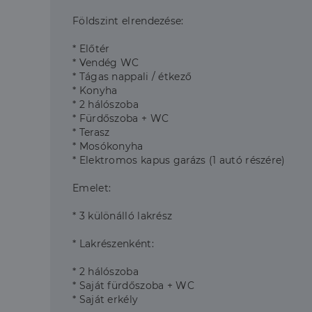
Földszint elrendezése:
* Előtér
* Vendég WC
* Tágas nappali / étkező
* Konyha
* 2 hálószoba
* Fürdőszoba + WC
* Terasz
* Mosókonyha
* Elektromos kapus garázs (1 autó részére)
Emelet:
* 3 különálló lakrész
* Lakrészenként:
* 2 hálószoba
* Saját fürdőszoba + WC
* Saját erkély