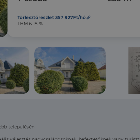
Törlesztőrészlet 357 927Ft/hó
THM 6.18 %
ebb településén!
lis választás nagycsaládosoknak, befektetőknek vagy turisztik