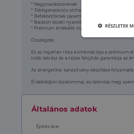
* Nagycsaládosoknak
* Többgenerációs otthonnak
* Befektetőknek (apartman, vendégház)
* Balaton közeli nyaralónak
RÉSZLETEK M
* Prémium értékálló ingatlant keresőknek
Elengedhetet
Összegzés:
szüksége
Ez az ingatlan ritka kombinációja a prémium e
több lakrész és a teljes felújítás garantálja a
Az energetikai tanúsítvány készítése folyamatban
Érdeklődjön bizalommal, és tekintse meg személ
Az elengedhetetlenül 
fiókkezelést. A webo
Általános adatok
Név
li_gc
Építés éve: