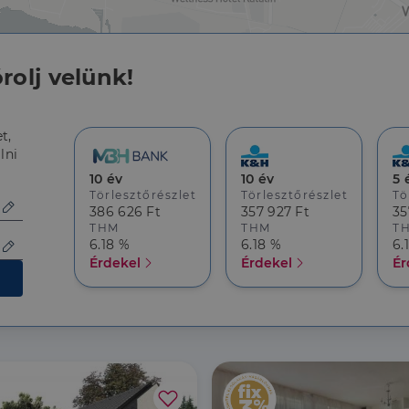
rolj velünk!
t,
lni
10 év
10 év
5 
Törlesztőrészlet
Törlesztőrészlet
Tö
386 626 Ft
357 927 Ft
35
THM
THM
T
6.18 %
6.18 %
6.
Érdekel
Érdekel
Ér