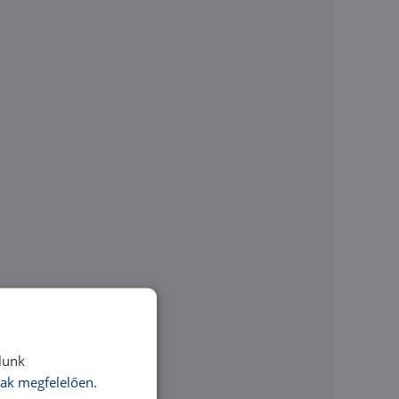
lunk
ak megfelelően.