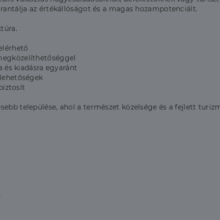
arantálja az értékállóságot és a magas hozampotenciált.
túra.
elérhető
 megközelíthetőséggel
ra és kiadásra egyaránt
 lehetőségek
biztosít
ebb települése, ahol a természet közelsége és a fejlett turiz
n