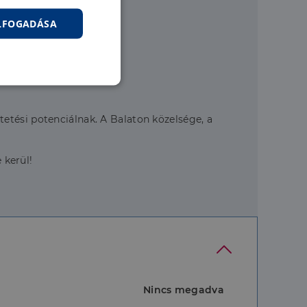
ELFOGADÁSA
nkcionalitás
etési potenciálnak. A Balaton közelsége, a
 kerül!
jelentkezést és a
hoz való
Nincs megadva