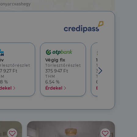
év
Végig fix
10 év
rlesztőrészlet
Törlesztőrészlet
Törlesztőrészlet
7 927 Ft
375 947 Ft
369 482 Ft
HM
THM
THM
18 %
6.54 %
6.68 %
dekel
Érdekel
Érdekel