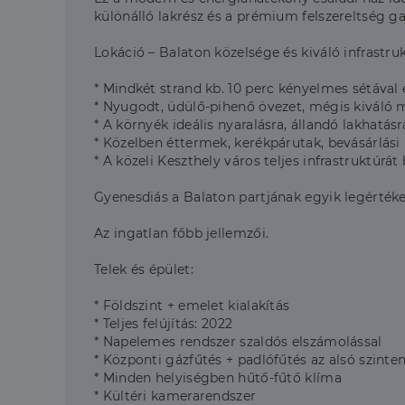
különálló lakrész és a prémium felszereltség g
Lokáció – Balaton közelsége és kiváló infrastruk
* Mindkét strand kb. 10 perc kényelmes sétával 
* Nyugodt, üdülő-pihenő övezet, mégis kiváló
* A környék ideális nyaralásra, állandó lakhatás
* Közelben éttermek, kerékpárutak, bevásárlási
* A közeli Keszthely város teljes infrastruktúrát 
Gyenesdiás a Balaton partjának egyik legértékes
Az ingatlan főbb jellemzői.
Telek és épület:
* Földszint + emelet kialakítás
* Teljes felújítás: 2022
* Napelemes rendszer szaldós elszámolással
* Központi gázfűtés + padlófűtés az alsó szinte
* Minden helyiségben hűtő-fűtő klíma
* Kültéri kamerarendszer