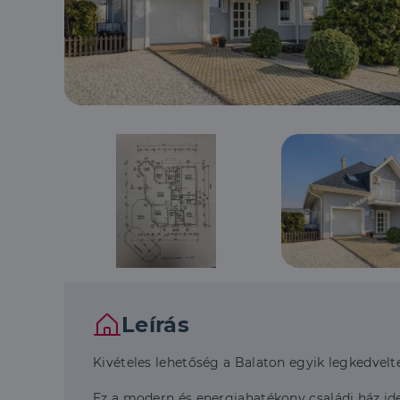
Leírás
Kivételes lehetőség a Balaton egyik legkedvelt
Ez a modern és energiahatékony családi ház ideá