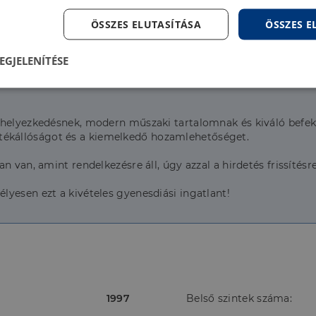
ÖSSZES ELUTASÍTÁSA
ÖSSZES 
EGJELENÍTÉSE
lenül
Teljesítmény
Célzás
Fu
s
lhelyezkedésnek, modern műszaki tartalomnak és kiváló befekt
z értékállóságot és a kiemelkedő hozamlehetőséget.
 van, amint rendelkezésre áll, úgy azzal a hirdetés frissítésre
yesen ezt a kivételes gyenesdiási ingatlant!
Elengedhetetlenül szükséges
Teljesítmény
Célzás
Funkcionalitás
szükséges sütik lehetővé teszik a webhely alapvető funkcióit, például a felhasználói be
ldal nem használható megfelelően az elengedhetetlenül szükséges sütik nélkül.
Szolgáltató
/
Lejárat
Leírás
Domain
5
A cookie-k nem alapvető célokra történő felhasználásá
LinkedIn
1997
Belső szintek száma:
hónap
hozzájárulás tárolására szolgál
Corporation
4 hét
.linkedin.com