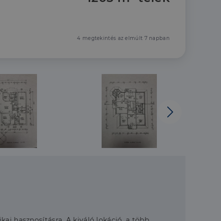
4 megtekintés az elmúlt 7 napban
ai hasznosításra. A kiváló lokáció, a több