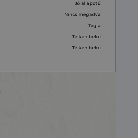
Jó állapotú
a a látogatói cookie-
 hogy a Cookie-
Nincs megadva
Tégla
Telken belül
Telken belül
áit, hogy a tárolt
állapotának
rról, hogy a
lámról, amelyet a
sítja a weboldal
lt.
 tartalmának
z - amely jelentős
lgáltatáshoz. Ez a
életlenszerűen
t például valós
webhely minden
átogatói,
rról, hogy a
lámról, amelyet a
lt.