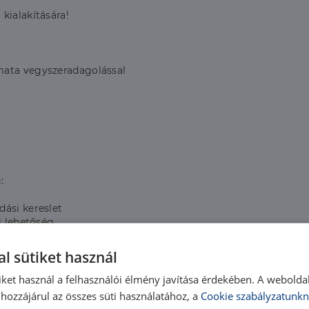
kialakítására!
mata vegyszeradagolással
:
dási kereslet
i lehetőség
ltség
l sütiket használ
iket használ a felhasználói élmény javítása érdekében. A webolda
hozzájárul az összes süti használatához, a
Cookie szabályzatunkn