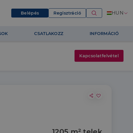
HUN
Belépés
Regisztráció
SOK
CSATLAKOZZ
INFORMÁCIÓ
Kapcsolatfelvétel
1205 m² telek