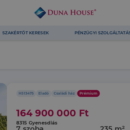
SZAKÉRTŐT KERESEK
PÉNZÜGYI SZOLGÁLTATÁ
H513475
Eladó
Családi ház
Prémium
164 900 000 Ft
8315 Gyenesdiás
7 szoba
235 m²