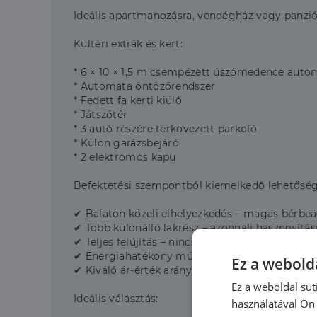
Ideális apartmanozásra, vendégház vagy panzió 
Kültéri extrák és kert:
* 6 × 10 × 1,5 m csempézett úszómedence auto
* Automata öntözőrendszer
* Fedett fa kerti kiülő
* Játszótér
* 3 autó részére térkövezett parkoló
* Külön garázsbejáró
* 2 elektromos kapu
Befektetési szempontból kiemelkedő lehetőség
✔ Balaton közeli elhelyezkedés – magas bérbea
✔ Több különálló lakrész – azonnali hasznosítás
✔ Teljes felújítás – nincs további beruházási kö
✔ Energiahatékony működés napelemmel
Ez a webolda
✔ Kiváló ár-érték arány a lokációhoz képest
Ez a weboldal süt
Ideális választás:
használatával Ön 