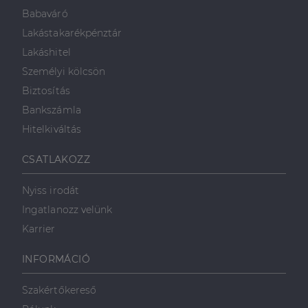
Babaváró
Lakástakarékpénztár
Elengedhetetlenül szükséges
Teljesítmény
Lakáshitel
Célzás
Funkcionalitás
Személyi kölcsön
Az elengedhetetlenül szükséges sütik lehetővé teszik
Biztosítás
a webhely alapvető funkcióit, például a felhasználói
Bankszámla
bejelentkezést és a fiókkezelést. A weboldal nem
használható megfelelően az elengedhetetlenül
Hitelkiváltás
szükséges sütik nélkül.
Szolgáltató
/
Név
Lejárat
Leírás
CSATLAKOZZ
Domain
li_gc
5
A cookie-k nem
LinkedIn
Nyiss irodát
hónap
alapvető célokra
Corporation
4 hét
történő
.linkedin.com
Ingatlanozz velünk
felhasználásához
való
Karrier
hozzájárulás
tárolására
szolgál
INFORMÁCIÓ
CookieScriptConsent
2
Ezt a cookie-t a
CookieScript
hónap
Cookie-
dh.hu
Szakértőkereső
4 hét
Script.com
szolgáltatás