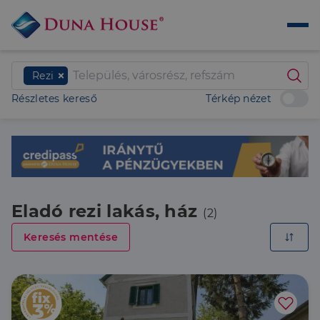
Rezi
Részletes kereső
Térkép nézet
Eladó rezi lakás, ház
(2)
Keresés mentése