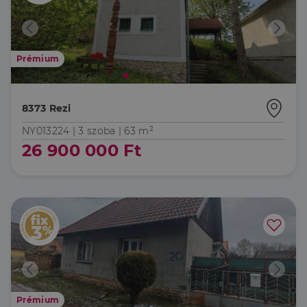
Prémium
8373 Rezi
NY013224 |
3 szoba
| 63 m²
26 900 000 Ft
Prémium