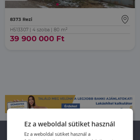
8373 Rezi
H513307 |
4 szoba
| 80 m²
39 900 000 Ft
Ez a weboldal sütiket használ
Ez a weboldal sütiket használ a
Kezdőlap
/
Eladó
/
lakás, ház
/
Rezi