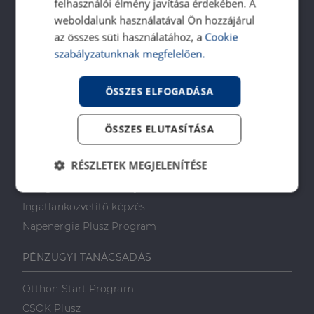
felhasználói élmény javítása érdekében. A
SZOLGÁLTATÁSAINK
weboldalunk használatával Ön hozzájárul
az összes süti használatához, a
Cookie
Ingatlanvásárlóknak
szabályzatunknak megfelelően.
Ingatlaneladóknak
Ingatlanbérlőknek
ÖSSZES ELFOGADÁSA
Ingatlan-bérbeadóknak
Ingatlankezelés
ÖSSZES ELUTASÍTÁSA
Ingatlan értékbecslés
RÉSZLETEK MEGJELENÍTÉSE
DH Saccoló
Energetikai tanúsítvány
Elengedhetetlenül
Teljesítmény
szükséges
Ingatlanközvetítő képzés
Napenergia Plusz Program
PÉNZÜGYI TANÁCSADÁS
Célzás
Funkcionalitás
Otthon Start Program
CSOK Plusz