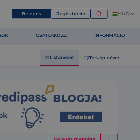
HUN
Belépés
Regisztráció
SOK
CSATLAKOZZ
INFORMÁCIÓ
Listanézet
Térkép nézet
Keresés mentése