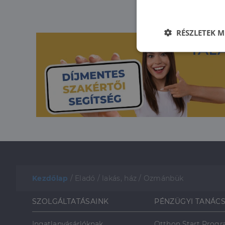
RÉSZLETEK M
Elengedhetet
szüksége
Az elengedhetetlenül 
fiókkezelést. A webo
Kezdőlap
/
Eladó
/
lakás, ház
/
Ozmánbük
Név
li_gc
SZOLGÁLTATÁSAINK
PÉNZÜGYI TANÁC
Ingatlanvásárlóknak
Otthon Start Prog