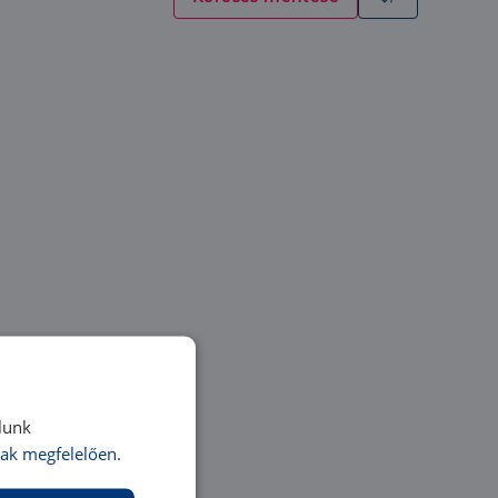
lunk
ak megfelelően.