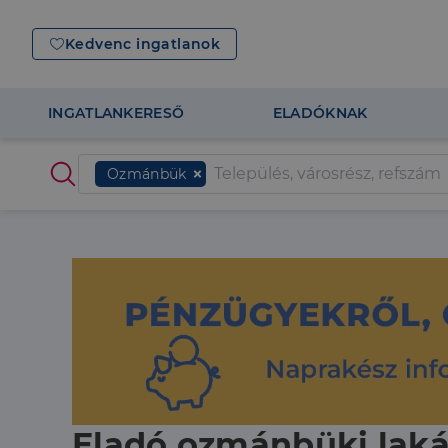
Kedvenc ingatlanok
INGATLANKERESŐ
ELADÓKNAK
Ozmánbük
Eladó ozmánbüki laká