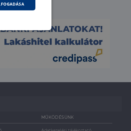
ELFOGADÁSA
nkcionalitás
jelentkezést és a
hoz való
MŰKÖDÉSÜNK
ő
Adatkezelési tájékoztató